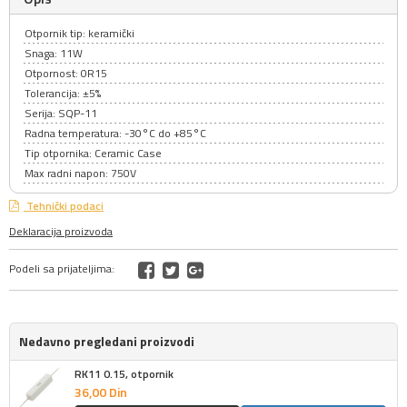
Otpornik tip: keramički
Snaga: 11W
Otpornost: 0R15
Tolerancija: ±5%
Serija: SQP-11
Radna temperatura: -30°C do +85°C
Tip otpornika: Ceramic Case
Max radni napon: 750V
Tehnički podaci
Deklaracija proizvoda
Podeli sa prijateljima:
Nedavno pregledani proizvodi
RK11 0.15, otpornik
36,
00
Din