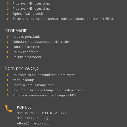
Proslava H-Bridges tima
Proslava H-Bridges tima
Optris - Važne vesti
Šta je lemilica, kako se koristi i koje su najbolje lemilice na tržištu?
INFORMACIJE
Kodeks ponašanja
Odustanak-saobraznost-reklamacije
Odluke o akcijama
Uslovi korišćenja
Politika privatnosti
NAČIN POSLOVANJA
Uputstvo za online naručivanje proizvoda
Načini plaćanja
Dostava I preuzimanje robe
Dokument za evidentiranje poslovnih partnera
Potvrda o izvršenom evidentiranju za PDV
KONTAKT
011 36-29-000; 011 36-29-999
011 78-56-314 (fax)
office@mikroprinc.com