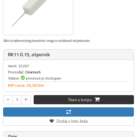
Slike su informativnog karaktera i mogu se razlikovati od proizvoda
RK11 0.15, otpornik
Ident: 32267
Proizođač:
Cinetech
Status:
proizvod je dostupan
MP cena: 36,
00
Din
Stavi u korpu
Dodaj u listu želja
Opis