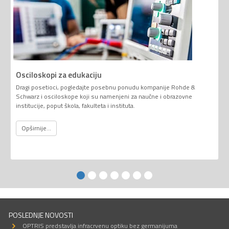
Osciloskopi za edukaciju
Dragi posetioci, pogledajte posebnu ponudu kompanije Rohde &
Schwarz i osciloskope koji su namenjeni za naučne i obrazovne
institucije, poput škola, fakulteta i instituta.
Opširnije...
POSLEDNJE NOVOSTI
OPTRIS predstavlja infracrvenu optiku bez germanijuma