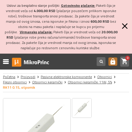
Uslovi za besplatno slanje pošiljki:
Gotovinsko plaćanje:
Paketi čija je
vrednost veća od
4.000,00 RSD
(plaćanje pouzećem prilikom isporuke
robe), troškove transporta snosi prodavac. Za pakete čija je vrednost
manja od ovog iznosa, cena isporuke je fiksna i iznosi
600,00 RSD
bez
obzira na masu paketa i naplaćuje se kupcu po prijemu
pošiljke.
Virmansko plaćanje:
Paketi čija je vrednost veća od
20.000,00
RSD
(plaćanje robe preko računa/virmanski) troškove transporta snosi
prodavac. Za pakete čija je vrednost manja od ovog iznosa, isporuka se
naplaćuje po redovnom cenovniku kurirske službe.
0
shopping_cart
https
Početna
Proizvodi
Pasivne elektronske komponente
Otpornici
Fiksni otpornici
Otpornici keramički
Otpornici keramički 11W, 5%
RK11 0.15, otpornik