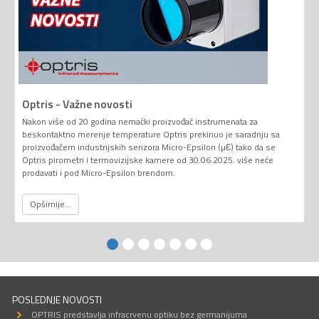
Optris - Važne novosti
Nakon više od 20 godina nemački proizvođač instrumenata za
beskontaktno merenje temperature Optris prekinuo je saradnju sa
proizvođačem industrijskih senzora Micro-Epsilon (µƐ) tako da se
Optris pirometri i termovizijske kamere od 30.06.2025. više neće
prodavati i pod Micro-Epsilon brendom.
Opširnije...
POSLEDNJE NOVOSTI
OPTRIS predstavlja infracrvenu optiku bez germanijuma