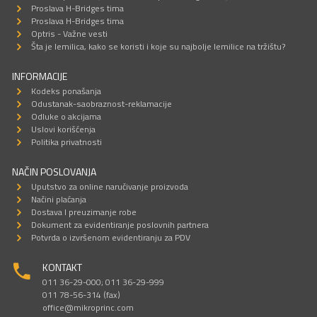
Proslava H-Bridges tima
Proslava H-Bridges tima
Optris - Važne vesti
Šta je lemilica, kako se koristi i koje su najbolje lemilice na tržištu?
INFORMACIJE
Kodeks ponašanja
Odustanak-saobraznost-reklamacije
Odluke o akcijama
Uslovi korišćenja
Politika privatnosti
NAČIN POSLOVANJA
Uputstvo za online naručivanje proizvoda
Načini plaćanja
Dostava I preuzimanje robe
Dokument za evidentiranje poslovnih partnera
Potvrda o izvršenom evidentiranju za PDV
KONTAKT
011 36-29-000; 011 36-29-999
011 78-56-314 (fax)
office@mikroprinc.com