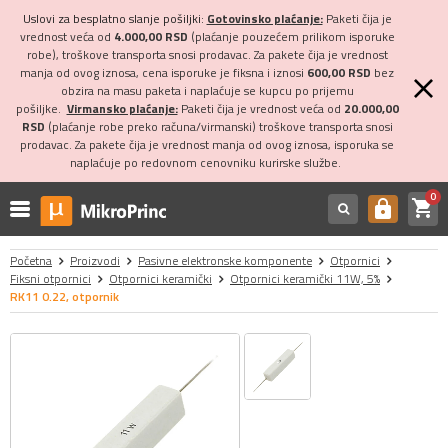
Uslovi za besplatno slanje pošiljki:
Gotovinsko plaćanje:
Paketi čija je
vrednost veća od
4.000,00 RSD
(plaćanje pouzećem prilikom isporuke
robe), troškove transporta snosi prodavac. Za pakete čija je vrednost
manja od ovog iznosa, cena isporuke je fiksna i iznosi
600,00 RSD
bez
obzira na masu paketa i naplaćuje se kupcu po prijemu
pošiljke.
Virmansko plaćanje:
Paketi čija je vrednost veća od
20.000,00
RSD
(plaćanje robe preko računa/virmanski) troškove transporta snosi
prodavac. Za pakete čija je vrednost manja od ovog iznosa, isporuka se
naplaćuje po redovnom cenovniku kurirske službe.
0
shopping_cart
https
Početna
Proizvodi
Pasivne elektronske komponente
Otpornici
Fiksni otpornici
Otpornici keramički
Otpornici keramički 11W, 5%
RK11 0.22, otpornik