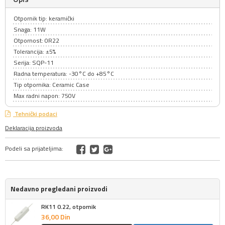
Otpornik tip: keramički
Snaga: 11W
Otpornost: 0R22
Tolerancija: ±5%
Serija: SQP-11
Radna temperatura: -30°C do +85°C
Tip otpornika: Ceramic Case
Max radni napon: 750V
Tehnički podaci
Deklaracija proizvoda
Podeli sa prijateljima:
Nedavno pregledani proizvodi
RK11 0.22, otpornik
36,
00
Din