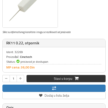
Slike su informativnog karaktera i mogu se razlikovati od proizvoda
RK11 0.22, otpornik
Ident: 32269
Proizođač:
Cinetech
Status:
proizvod je dostupan
MP cena: 36,
00
Din
Stavi u korpu
Dodaj u listu želja
Opis