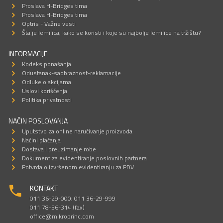
Proslava H-Bridges tima
Proslava H-Bridges tima
Optris - Važne vesti
Šta je lemilica, kako se koristi i koje su najbolje lemilice na tržištu?
INFORMACIJE
Kodeks ponašanja
Odustanak-saobraznost-reklamacije
Odluke o akcijama
Uslovi korišćenja
Politika privatnosti
NAČIN POSLOVANJA
Uputstvo za online naručivanje proizvoda
Načini plaćanja
Dostava I preuzimanje robe
Dokument za evidentiranje poslovnih partnera
Potvrda o izvršenom evidentiranju za PDV
KONTAKT
011 36-29-000; 011 36-29-999
011 78-56-314 (fax)
office@mikroprinc.com