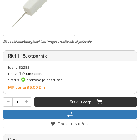
Slike su informativnog karaktera i mogu se razlikovati od proizvoda
RK11 15, otpornik
Ident: 32285
Proizođač:
Cinetech
Status:
proizvod je dostupan
MP cena: 36,
00
Din
Stavi u korpu
Dodaj u listu želja
Opis