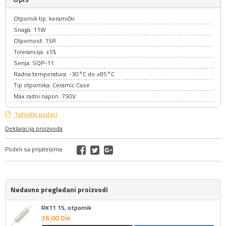
Otpornik tip: keramički
Snaga: 11W
Otpornost: 15R
Tolerancija: ±5%
Serija: SQP-11
Radna temperatura: -30°C do +85°C
Tip otpornika: Ceramic Case
Max radni napon: 750V
Tehnički podaci
Deklaracija proizvoda
Podeli sa prijateljima:
Nedavno pregledani proizvodi
RK11 15, otpornik
36,
00
Din