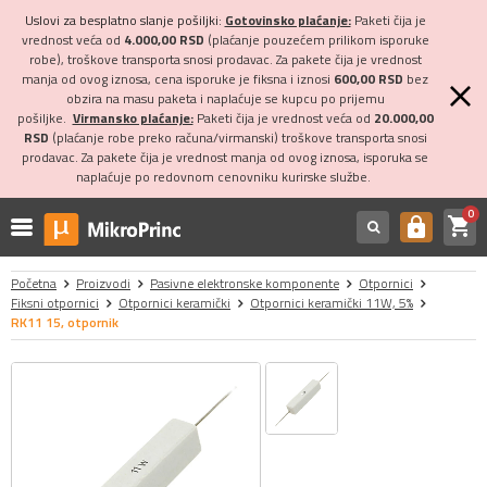
Uslovi za besplatno slanje pošiljki:
Gotovinsko plaćanje:
Paketi čija je
vrednost veća od
4.000,00 RSD
(plaćanje pouzećem prilikom isporuke
robe), troškove transporta snosi prodavac. Za pakete čija je vrednost
manja od ovog iznosa, cena isporuke je fiksna i iznosi
600,00 RSD
bez
obzira na masu paketa i naplaćuje se kupcu po prijemu
pošiljke.
Virmansko plaćanje:
Paketi čija je vrednost veća od
20.000,00
RSD
(plaćanje robe preko računa/virmanski) troškove transporta snosi
prodavac. Za pakete čija je vrednost manja od ovog iznosa, isporuka se
naplaćuje po redovnom cenovniku kurirske službe.
0
shopping_cart
https
Početna
Proizvodi
Pasivne elektronske komponente
Otpornici
Fiksni otpornici
Otpornici keramički
Otpornici keramički 11W, 5%
RK11 15, otpornik