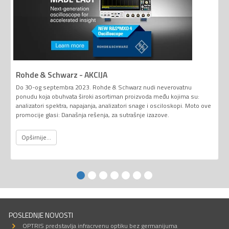
Rohde & Schwarz - AKCIJA
Do 30-og septembra 2023. Rohde & Schwarz nudi neverovatnu
ponudu koja obuhvata široki asortiman proizvoda među kojima su:
analizatori spektra, napajanja, analizatori snage i osciloskopi. Moto ove
promocije glasi: Današnja rešenja, za sutrašnje izazove.
Opširnije...
POSLEDNJE NOVOSTI
OPTRIS predstavlja infracrvenu optiku bez germanijuma