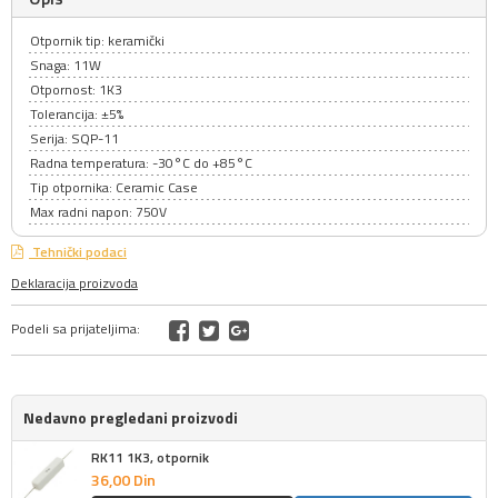
Otpornik tip: keramički
Snaga: 11W
Otpornost: 1K3
Tolerancija: ±5%
Serija: SQP-11
Radna temperatura: -30°C do +85°C
Tip otpornika: Ceramic Case
Max radni napon: 750V
Tehnički podaci
Deklaracija proizvoda
Podeli sa prijateljima:
Nedavno pregledani proizvodi
RK11 1K3, otpornik
36,
00
Din