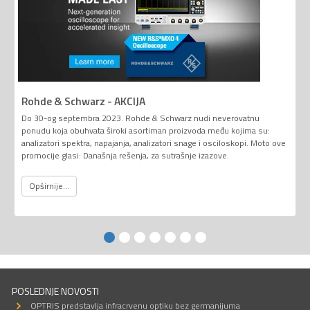
Rohde & Schwarz - AKCIJA
Do 30-og septembra 2023. Rohde & Schwarz nudi neverovatnu
ponudu koja obuhvata široki asortiman proizvoda među kojima su:
analizatori spektra, napajanja, analizatori snage i osciloskopi. Moto ove
promocije glasi: Današnja rešenja, za sutrašnje izazove.
Opširnije...
POSLEDNJE NOVOSTI
OPTRIS predstavlja infracrvenu optiku bez germanijuma