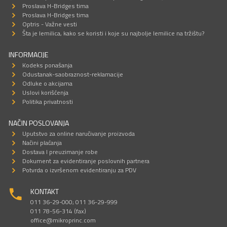
Proslava H-Bridges tima
Proslava H-Bridges tima
Optris - Važne vesti
Šta je lemilica, kako se koristi i koje su najbolje lemilice na tržištu?
INFORMACIJE
Kodeks ponašanja
Odustanak-saobraznost-reklamacije
Odluke o akcijama
Uslovi korišćenja
Politika privatnosti
NAČIN POSLOVANJA
Uputstvo za online naručivanje proizvoda
Načini plaćanja
Dostava I preuzimanje robe
Dokument za evidentiranje poslovnih partnera
Potvrda o izvršenom evidentiranju za PDV
KONTAKT
011 36-29-000; 011 36-29-999
011 78-56-314 (fax)
office@mikroprinc.com