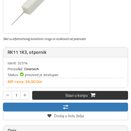
Slike su informativnog karaktera i mogu se razlikovati od proizvoda
RK11 1K3, otpornik
Ident: 32314
Proizođač:
Cinetech
Status:
proizvod je dostupan
MP cena: 36,
00
Din
Stavi u korpu
Dodaj u listu želja
Opis