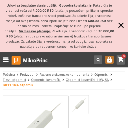
Uslovi za besplatno slanje pošiljki:
Gotovinsko plaćanje:
Paketi čija je
vrednost veća od
4.000,00 RSD
(plaćanje pouzećem prilikom isporuke
robe), troškove transporta snosi prodavac. Za pakete čija je vrednost
manja od ovog iznosa, cena isporuke je fiksna i iznosi
600,00 RSD
bez
obzira na masu paketa i naplaćuje se kupcu po prijemu
pošiljke.
Virmansko plaćanje:
Paketi čija je vrednost veća od
20.000,00
RSD
(plaćanje robe preko računa/virmanski) troškove transporta snosi
prodavac. Za pakete čija je vrednost manja od ovog iznosa, isporuka se
naplaćuje po redovnom cenovniku kurirske službe.
0
shopping_cart
https
Početna
Proizvodi
Pasivne elektronske komponente
Otpornici
Fiksni otpornici
Otpornici keramički
Otpornici keramički 11W, 5%
RK11 1K3, otpornik