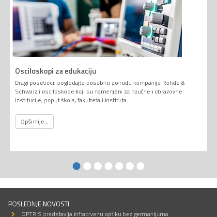
Osciloskopi za edukaciju
Dragi posetioci, pogledajte posebnu ponudu kompanije Rohde &
Schwarz i osciloskope koji su namenjeni za naučne i obrazovne
institucije, poput škola, fakulteta i instituta.
Opširnije...
POSLEDNJE NOVOSTI
OPTRIS predstavlja infracrvenu optiku bez germanijuma