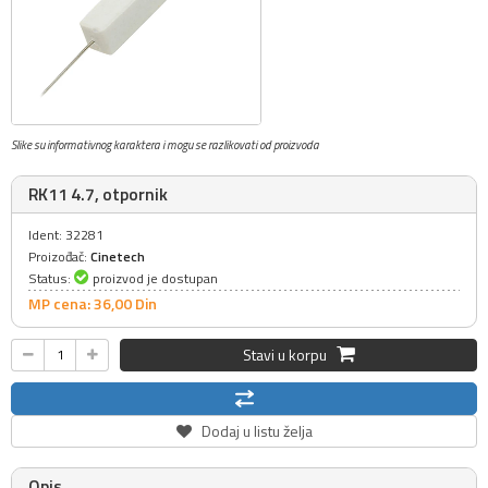
Slike su informativnog karaktera i mogu se razlikovati od proizvoda
RK11 4.7, otpornik
Ident: 32281
Proizođač:
Cinetech
Status:
proizvod je dostupan
MP cena: 36,
00
Din
Stavi u korpu
Dodaj u listu želja
Opis