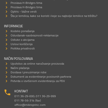
Proslava H-Bridges tima
Proslava H-Bridges tima
Optris - Važne vesti
Šta je lemilica, kako se koristi i koje su najbolje lemilice na tržištu?
INFORMACIJE
Kodeks ponašanja
Odustanak-saobraznost-reklamacije
Odluke o akcijama
Uslovi korišćenja
Politika privatnosti
NAČIN POSLOVANJA
Uputstvo za online naručivanje proizvoda
Načini plaćanja
Dostava I preuzimanje robe
Dokument za evidentiranje poslovnih partnera
Potvrda o izvršenom evidentiranju za PDV
KONTAKT
011 36-29-000; 011 36-29-999
011 78-56-314 (fax)
office@mikroprinc.com