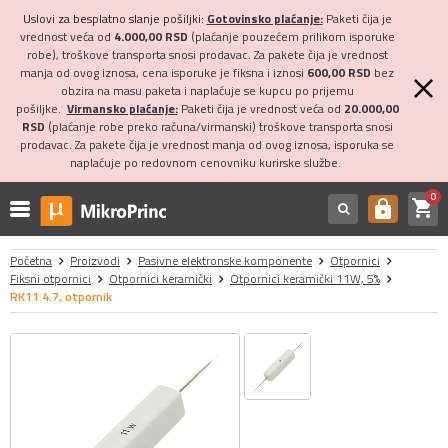
Uslovi za besplatno slanje pošiljki:
Gotovinsko plaćanje:
Paketi čija je
vrednost veća od
4.000,00 RSD
(plaćanje pouzećem prilikom isporuke
robe), troškove transporta snosi prodavac. Za pakete čija je vrednost
manja od ovog iznosa, cena isporuke je fiksna i iznosi
600,00 RSD
bez
obzira na masu paketa i naplaćuje se kupcu po prijemu
pošiljke.
Virmansko plaćanje:
Paketi čija je vrednost veća od
20.000,00
RSD
(plaćanje robe preko računa/virmanski) troškove transporta snosi
prodavac. Za pakete čija je vrednost manja od ovog iznosa, isporuka se
naplaćuje po redovnom cenovniku kurirske službe.
0
shopping_cart
https
Početna
Proizvodi
Pasivne elektronske komponente
Otpornici
Fiksni otpornici
Otpornici keramički
Otpornici keramički 11W, 5%
RK11 4.7, otpornik