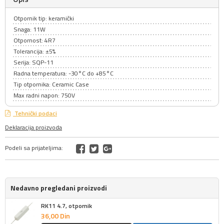
Otpornik tip: keramički
Snaga: 11W
Otpornost: 4R7
Tolerancija: ±5%
Serija: SQP-11
Radna temperatura: -30°C do +85°C
Tip otpornika: Ceramic Case
Max radni napon: 750V
Tehnički podaci
Deklaracija proizvoda
Podeli sa prijateljima:
Nedavno pregledani proizvodi
RK11 4.7, otpornik
36,
00
Din