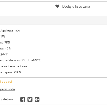
Dodaj u listu želja
 tip: keramički
 11W
st: 7K5
ija: ±5%
 SQP-11
emperatura: -30°C do +85°C
rnika: Ceramic Case
ni napon: 750V
i podaci
a proizvoda
ijateljima: