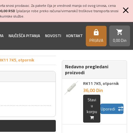
ta snosi prodavac. Za pakete čija je vrednost manja od ovog iznosa, cena
00,00 RSD
(plaćanje robe preko računa/virmanski) troškove transporta snosi
kurirske službe.
shopping_cart
https
MA
NAJČEŠĆA PITANJA
NOVOSTI
KONTAKT
PRIJAVA
0,
00
Din
RK11 7K5, otpornik
Nedavno pregledani
proizvodi
RK11 7K5, otpornik
36,
00
Din
Stavi
u
Uporedi
korpu