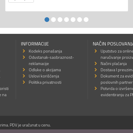
INFORMACIJE
NAČIN POSLOVANJ
Kodeks ponašanja
Uputstvo za onlin
Odustanak-saobraznost-
naručivanje proiz
reklamacije
Načini plaćanja
a
Odluke o akcijama
Dostava I preuzim
a
Uslovi korišćenja
Dokument za evid
Politika privatnosti
poslovnih partner
oristi
Potvrda o izvrše
e na
evidentiranju za 
rima. PDV je uračunat u cenu.
Sva prava su zadržana.