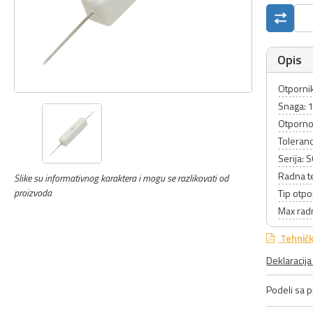
Opis
Otpornik
Snaga:
Otporno
Toleranc
Serija:
Radna t
Slike su informativnog karaktera i mogu se razlikovati od
proizvoda
Tip otpo
Max rad
Tehničk
Deklaracij
Podeli sa pr