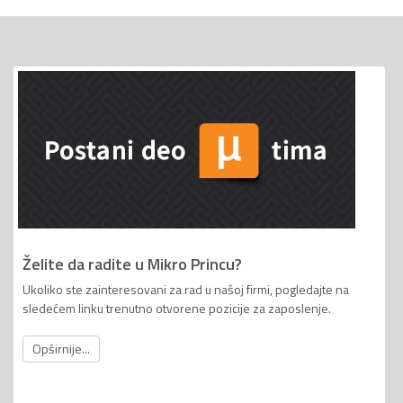
Želite da radite u Mikro Princu?
Ukoliko ste zainteresovani za rad u našoj firmi, pogledajte na
sledećem linku trenutno otvorene pozicije za zaposlenje.
Opširnije...