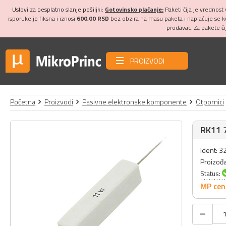
Uslovi za besplatno slanje pošiljki:
Gotovinsko plaćanje:
Paketi čija je vrednost
isporuke je fiksna i iznosi
600,00 RSD
bez obzira na masu paketa i naplaćuje se 
prodavac. Za pakete č
PROIZVODI
Početna
Proizvodi
Pasivne elektronske komponente
Otpornici
RK11 7
Ident: 
Proizođ
Status:
MP cen