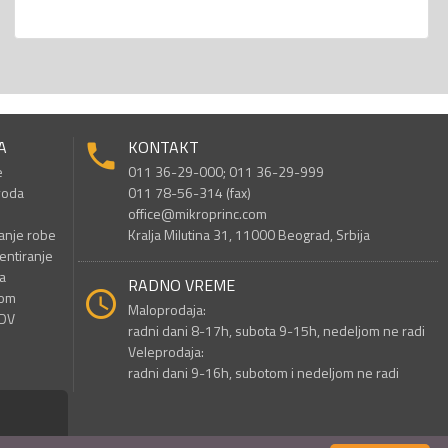
A
KONTAKT
e
011 36-29-000; 011 36-29-999
voda
011 78-56-314 (fax)
office@mikroprinc.com
anje robe
Kralja Milutina 31, 11000 Beograd, Srbija
entiranje
a
RADNO VREME
nom
Maloprodaja:
PDV
radni dani 8-17h, subota 9-15h, nedeljom ne radi
Veleprodaja:
radni dani 9-16h, subotom i nedeljom ne radi