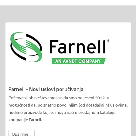
Farnell - Novi uslovi poručivanja
Poštovani, o
baveštavamo vas da smo od jeseni 2019. u
mogućnosti da, po znatno povoljnijim (od dotadašnjih) uslovima,
nudimo proizvode koji se mogu naći u prodajnom katalogu
kompanije Farnell.
Opširnije...