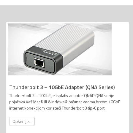
Thunderbolt 3 – 10GbE Adapter (QNA Series)
Thudnerbolt 3 – 10GbE je isplativ adapter QNAP QNA serije
pojačava Vaš Mac® ili Windows® računar veoma brzom 10GbE
internet konekcijom koristeći Thunderbolt 3 tip-C port.
Opširnije...