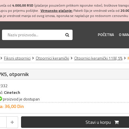
 veća od
4.000,00 RSD
(plaćanje pouzećem prilikom isporuke robe), troškove transpor
kupcu po prijemu pošiljke.
Virmansko plaćanje:
Paketi čija je vrednost veća od
20.0
ija je vrednost manja od ovog iznosa, isporuka se naplaćuje po redovnom cenovniku 
POČETNA
O NA
Fiksni otpornici
Otpornici keramički
Otpornici keramički 11W, 5%
K5, otpornik
32332
ač:
Cinetech
proizvod je dostupan
a: 36,
00
Din
Stavi u korpu