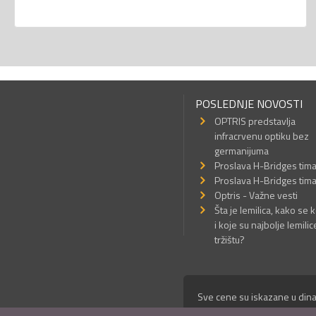
POSLEDNJE NOVOSTI
OPTRIS predstavlja
infracrvenu optiku bez
germanijuma
Proslava H-Bridges tim
Proslava H-Bridges tim
Optris - Važne vesti
Šta je lemilica, kako se k
i koje su najbolje lemilic
tržištu?
Sve cene su iskazane u dina
© Mikro Princ 1999 - 2026. 