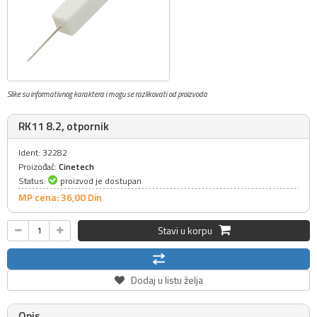
Slike su informativnog karaktera i mogu se razlikovati od proizvoda
RK11 8.2, otpornik
Ident: 32282
Proizođač:
Cinetech
Status:
proizvod je dostupan
MP cena: 36,
00
Din
Stavi u korpu
Dodaj u listu želja
Opis