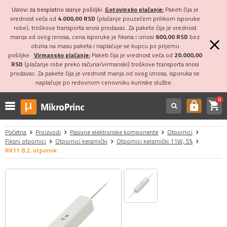
Uslovi za besplatno slanje pošiljki:
Gotovinsko plaćanje:
Paketi čija je
vrednost veća od
4.000,00 RSD
(plaćanje pouzećem prilikom isporuke
robe), troškove transporta snosi prodavac. Za pakete čija je vrednost
manja od ovog iznosa, cena isporuke je fiksna i iznosi
600,00 RSD
bez
obzira na masu paketa i naplaćuje se kupcu po prijemu
pošiljke.
Virmansko plaćanje:
Paketi čija je vrednost veća od
20.000,00
RSD
(plaćanje robe preko računa/virmanski) troškove transporta snosi
prodavac. Za pakete čija je vrednost manja od ovog iznosa, isporuka se
naplaćuje po redovnom cenovniku kurirske službe.
0
shopping_cart
https
Početna
Proizvodi
Pasivne elektronske komponente
Otpornici
Fiksni otpornici
Otpornici keramički
Otpornici keramički 11W, 5%
RK11 8.2, otpornik