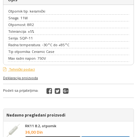
Otpornik tip: keramički
Snaga: 11W
Otpornost: 8R2
Tolerancija: ±5%
Serija: SQP-11
Radna temperatura: -30°C do +85°C
Tip otpornika: Ceramic Case
Max radni napon: 750V
Tehnički podaci
Deklaracija proizvoda
Podeli sa prijateljima:
Nedavno pregledani proizvodi
RK11 8.2, otpornik
36,
00
Din