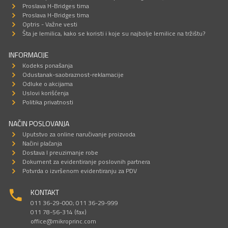
Proslava H-Bridges tima
Proslava H-Bridges tima
Optris - Važne vesti
Šta je lemilica, kako se koristi i koje su najbolje lemilice na tržištu?
INFORMACIJE
Kodeks ponašanja
Odustanak-saobraznost-reklamacije
Odluke o akcijama
Uslovi korišćenja
Politika privatnosti
NAČIN POSLOVANJA
Uputstvo za online naručivanje proizvoda
Načini plaćanja
Dostava I preuzimanje robe
Dokument za evidentiranje poslovnih partnera
Potvrda o izvršenom evidentiranju za PDV
KONTAKT
011 36-29-000; 011 36-29-999
011 78-56-314 (fax)
office@mikroprinc.com