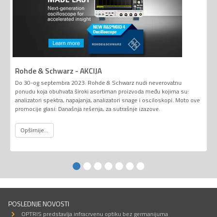
Rohde & Schwarz - AKCIJA
Do 30-og septembra 2023. Rohde & Schwarz nudi neverovatnu
ponudu koja obuhvata široki asortiman proizvoda među kojima su:
analizatori spektra, napajanja, analizatori snage i osciloskopi. Moto ove
promocije glasi: Današnja rešenja, za sutrašnje izazove.
Opširnije...
POSLEDNJE NOVOSTI
OPTRIS predstavlja infracrvenu optiku bez germanijuma