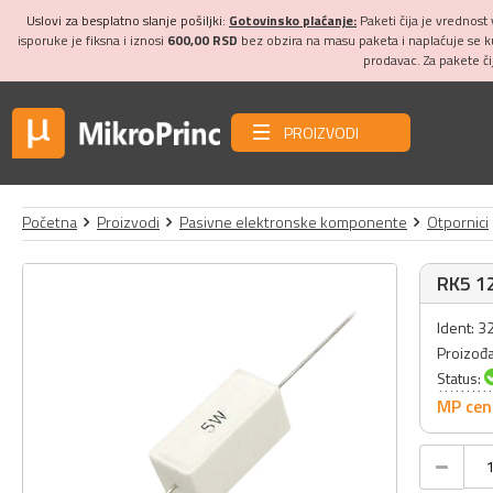
Uslovi za besplatno slanje pošiljki:
Gotovinsko plaćanje:
Paketi čija je vrednost
isporuke je fiksna i iznosi
600,00 RSD
bez obzira na masu paketa i naplaćuje se 
prodavac. Za pakete č
PROIZVODI
Početna
Proizvodi
Pasivne elektronske komponente
Otpornici
RK5 12
Ident: 
Proizođ
Status:
MP cen