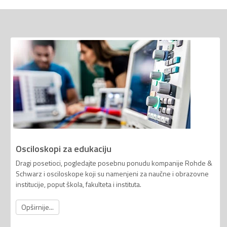
Osciloskopi za edukaciju
Dragi posetioci, pogledajte posebnu ponudu kompanije Rohde &
Schwarz i osciloskope koji su namenjeni za naučne i obrazovne
institucije, poput škola, fakulteta i instituta.
Opširnije...