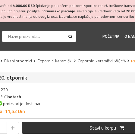
 veća od
4.000,00 RSD
(plaćanje pouzećem prilikom isporuke robe), troškove transpor
kupcu po prijemu pošiljke.
Virmansko plaćanje:
Paketi čija je vrednost veća od
20.0
ija je vrednost manja od ovog iznosa, isporuka se naplaćuje po redovnom cenovniku 
POČETNA
O NA
Fiksni otpornici
Otpornici keramički
Otpornici keramički 5W, 5%
R
0, otpornik
32229
ač:
Cinetech
proizvod je dostupan
a: 11,
52
Din
Stavi u korpu