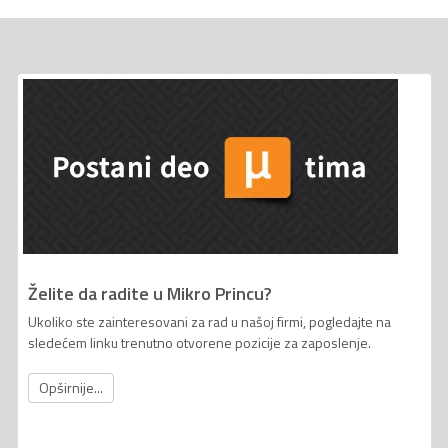
Želite da radite u Mikro Princu?
Ukoliko ste zainteresovani za rad u našoj firmi, pogledajte na
sledećem linku trenutno otvorene pozicije za zaposlenje.
Opširnije...