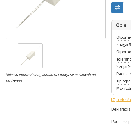
Opis
Otpornik
Snaga: 
Otporno
Toleranc
Serija: 
Radna t
Slike su informativnog karaktera i mogu se razlikovati od
proizvoda
Tip otpo
Max rad
Tehničk
Deklaracij
Podeli sa pr