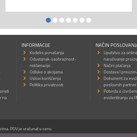
INFORMACIJE
NAČIN POSLOVANJ
Kodeks ponašanja
Uputstvo za onlin
Odustanak-saobraznost-
naručivanje proiz
reklamacije
Načini plaćanja
a
Odluke o akcijama
Dostava I preuzim
a
Uslovi korišćenja
Dokument za evid
Politika privatnosti
poslovnih partner
oristi
Potvrda o izvrše
e na
evidentiranju za 
rima. PDV je uračunat u cenu.
Sva prava su zadržana.