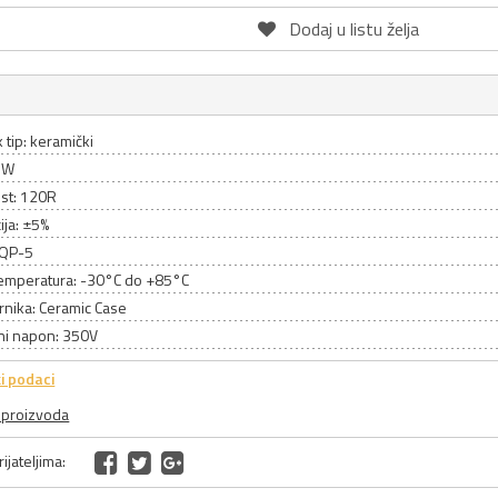
Dodaj u listu želja
 tip: keramički
5W
st: 120R
ija: ±5%
SQP-5
emperatura: -30°C do +85°C
rnika: Ceramic Case
ni napon: 350V
i podaci
a proizvoda
ijateljima: