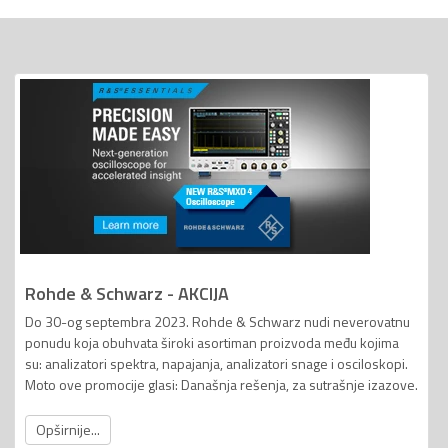
Rohde & Schwarz - AKCIJA
Do 30-og septembra 2023. Rohde & Schwarz nudi neverovatnu
ponudu koja obuhvata široki asortiman proizvoda među kojima
su: analizatori spektra, napajanja, analizatori snage i osciloskopi.
Moto ove promocije glasi: Današnja rešenja, za sutrašnje izazove.
Opširnije...