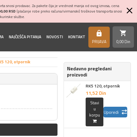
ta snosi prodavac. Za pakete čija je vrednost manja od ovog iznosa, cena
00,00 RSD
(plaćanje robe preko računa/virmanski) troškove transporta snosi
kurirske službe.
shopping_cart
https
MA
NAJČEŠĆA PITANJA
NOVOSTI
KONTAKT
PRIJAVA
0,
00
Din
K5 120, otpornik
Nedavno pregledani
proizvodi
RK5 120, otpornik
11,
52
Din
Stavi
u
Uporedi
korpu