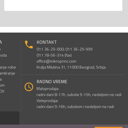
A
KONTAKT
e
011 36-29-000; 011 36-29-999
voda
011 78-56-314 (fax)
office@mikroprinc.com
anje robe
Kralja Milutina 31, 11000 Beograd, Srbija
entiranje
a
RADNO VREME
nom
Maloprodaja:
PDV
radni dani 8-17h, subota 9-15h, nedeljom ne radi
Veleprodaja:
radni dani 9-16h, subotom i nedeljom ne radi