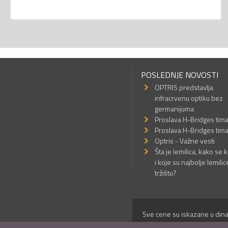
POSLEDNJE NOVOSTI
OPTRIS predstavlja
infracrvenu optiku bez
germanijuma
Proslava H-Bridges tim
Proslava H-Bridges tim
Optris - Važne vesti
Šta je lemilica, kako se k
i koje su najbolje lemilic
tržištu?
Sve cene su iskazane u dina
© Mikro Princ 1999 - 2026. 