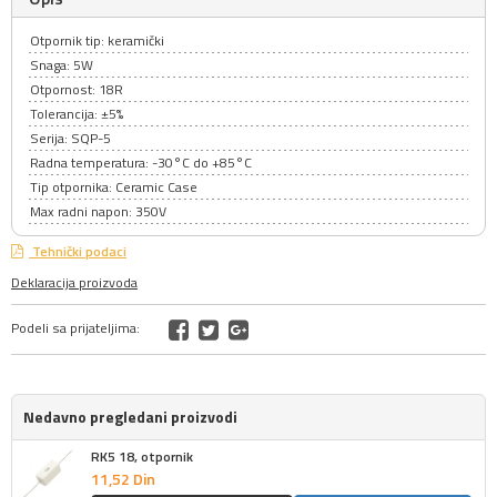
Otpornik tip: keramički
Snaga: 5W
Otpornost: 18R
Tolerancija: ±5%
Serija: SQP-5
Radna temperatura: -30°C do +85°C
Tip otpornika: Ceramic Case
Max radni napon: 350V
Tehnički podaci
Deklaracija proizvoda
Podeli sa prijateljima:
Nedavno pregledani proizvodi
RK5 18, otpornik
11,
52
Din