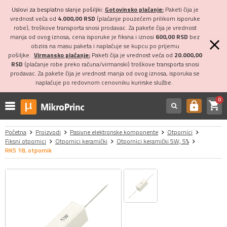
Uslovi za besplatno slanje pošiljki:
Gotovinsko plaćanje:
Paketi čija je
vrednost veća od
4.000,00 RSD
(plaćanje pouzećem prilikom isporuke
robe), troškove transporta snosi prodavac. Za pakete čija je vrednost
manja od ovog iznosa, cena isporuke je fiksna i iznosi
600,00 RSD
bez
obzira na masu paketa i naplaćuje se kupcu po prijemu
pošiljke.
Virmansko plaćanje:
Paketi čija je vrednost veća od
20.000,00
RSD
(plaćanje robe preko računa/virmanski) troškove transporta snosi
prodavac. Za pakete čija je vrednost manja od ovog iznosa, isporuka se
naplaćuje po redovnom cenovniku kurirske službe.
0
shopping_cart
https
Početna
Proizvodi
Pasivne elektronske komponente
Otpornici
Fiksni otpornici
Otpornici keramički
Otpornici keramički 5W, 5%
RK5 18, otpornik