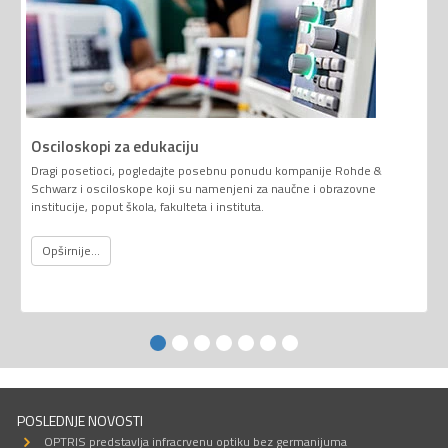
Osciloskopi za edukaciju
Dragi posetioci, pogledajte posebnu ponudu kompanije Rohde &
Schwarz i osciloskope koji su namenjeni za naučne i obrazovne
institucije, poput škola, fakulteta i instituta.
Opširnije...
POSLEDNJE NOVOSTI
OPTRIS predstavlja infracrvenu optiku bez germanijuma