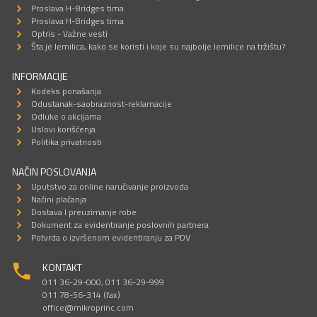
Proslava H-Bridges tima
Proslava H-Bridges tima
Optris - Važne vesti
Šta je lemilica, kako se koristi i koje su najbolje lemilice na tržištu?
INFORMACIJE
Kodeks ponašanja
Odustanak-saobraznost-reklamacije
Odluke o akcijama
Uslovi korišćenja
Politika privatnosti
NAČIN POSLOVANJA
Uputstvo za online naručivanje proizvoda
Načini plaćanja
Dostava I preuzimanje robe
Dokument za evidentiranje poslovnih partnera
Potvrda o izvršenom evidentiranju za PDV
KONTAKT
011 36-29-000; 011 36-29-999
011 78-56-314 (fax)
office@mikroprinc.com