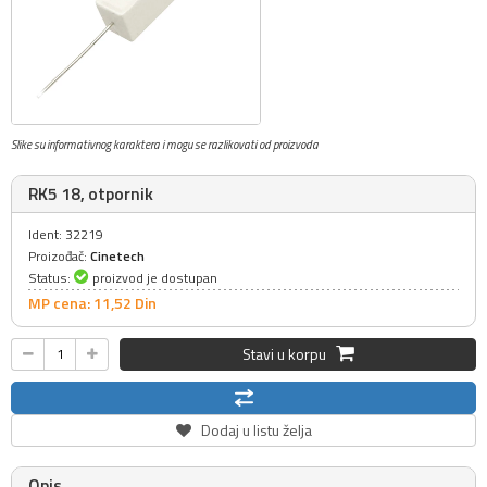
Slike su informativnog karaktera i mogu se razlikovati od proizvoda
RK5 18, otpornik
Ident: 32219
Proizođač:
Cinetech
Status:
proizvod je dostupan
MP cena: 11,
52
Din
Stavi u korpu
Dodaj u listu želja
Opis