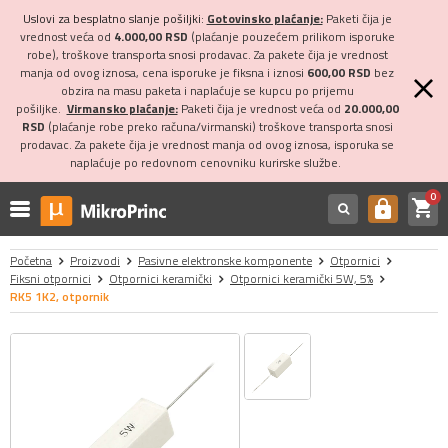
Uslovi za besplatno slanje pošiljki:
Gotovinsko plaćanje:
Paketi čija je
vrednost veća od
4.000,00 RSD
(plaćanje pouzećem prilikom isporuke
robe), troškove transporta snosi prodavac. Za pakete čija je vrednost
manja od ovog iznosa, cena isporuke je fiksna i iznosi
600,00 RSD
bez
obzira na masu paketa i naplaćuje se kupcu po prijemu
pošiljke.
Virmansko plaćanje:
Paketi čija je vrednost veća od
20.000,00
RSD
(plaćanje robe preko računa/virmanski) troškove transporta snosi
prodavac. Za pakete čija je vrednost manja od ovog iznosa, isporuka se
naplaćuje po redovnom cenovniku kurirske službe.
0
shopping_cart
https
Početna
Proizvodi
Pasivne elektronske komponente
Otpornici
Fiksni otpornici
Otpornici keramički
Otpornici keramički 5W, 5%
RK5 1K2, otpornik