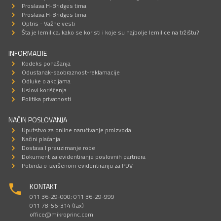
Proslava H-Bridges tima
Proslava H-Bridges tima
Optris - Važne vesti
Šta je lemilica, kako se koristi i koje su najbolje lemilice na tržištu?
INFORMACIJE
Kodeks ponašanja
Odustanak-saobraznost-reklamacije
Odluke o akcijama
Uslovi korišćenja
Politika privatnosti
NAČIN POSLOVANJA
Uputstvo za online naručivanje proizvoda
Načini plaćanja
Dostava I preuzimanje robe
Dokument za evidentiranje poslovnih partnera
Potvrda o izvršenom evidentiranju za PDV
KONTAKT
011 36-29-000; 011 36-29-999
011 78-56-314 (fax)
office@mikroprinc.com