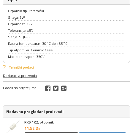
Otpornik tip: keramički
Snaga: 5W
Otpornost: 1K2
Tolerancija: ±5%
Serija: SQP-5
Radna temperatura: -30°C do +85°C
Tip otpornika: Ceramic Case
Max radni napon: 350V
Tehnički podaci
Deklaracija proizvoda
Podeli sa prijateljima:
Nedavno pregledani proizvodi
RK5 1K2, otpornik
11,
52
Din