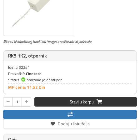
Slike su informativnog karaktera i mogu se razlikovati od proizvoda
RK5 1K2, otpornik
Ident: 32241
Proizođač:
Cinetech
Status:
proizvod je dostupan
MP cena: 11,
52
Din
Stavi u korpu
Dodaj u listu želja
Opis