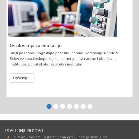
Osciloskopi za edukaciju
Dragi posetioci, pogledajte posebnu ponudu kompanije Rohde &
Schwarz i osciloskope koji su namenjeni za naučne i obrazovne
institucije, poput škola, fakulteta i instituta.
Opširnije...
POSLEDNJE NOVOSTI
OPTRIS predstavlja infracrvenu optiku bez germanijuma