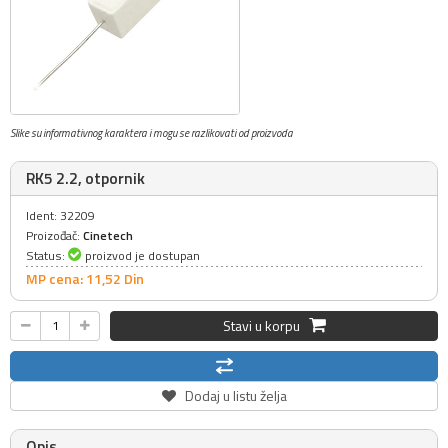
Slike su informativnog karaktera i mogu se razlikovati od proizvoda
RK5 2.2, otpornik
Ident: 32209
Proizođač:
Cinetech
Status:
proizvod je dostupan
MP cena: 11,
52
Din
Stavi u korpu
Dodaj u listu želja
Opis