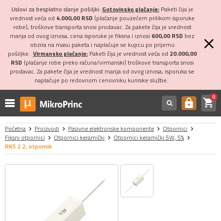
Uslovi za besplatno slanje pošiljki:
Gotovinsko plaćanje:
Paketi čija je
vrednost veća od
4.000,00 RSD
(plaćanje pouzećem prilikom isporuke
robe), troškove transporta snosi prodavac. Za pakete čija je vrednost
manja od ovog iznosa, cena isporuke je fiksna i iznosi
600,00 RSD
bez
obzira na masu paketa i naplaćuje se kupcu po prijemu
pošiljke.
Virmansko plaćanje:
Paketi čija je vrednost veća od
20.000,00
RSD
(plaćanje robe preko računa/virmanski) troškove transporta snosi
prodavac. Za pakete čija je vrednost manja od ovog iznosa, isporuka se
naplaćuje po redovnom cenovniku kurirske službe.
0
shopping_cart
https
Početna
Proizvodi
Pasivne elektronske komponente
Otpornici
Fiksni otpornici
Otpornici keramički
Otpornici keramički 5W, 5%
RK5 2.2, otpornik