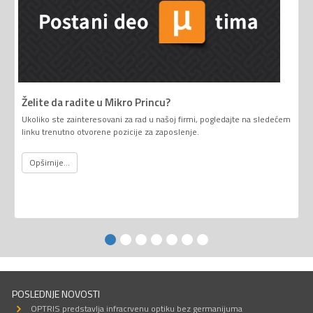
Želite da radite u Mikro Princu?
Ukoliko ste zainteresovani za rad u našoj firmi, pogledajte na sledećem
linku trenutno otvorene pozicije za zaposlenje.
Opširnije...
POSLEDNJE NOVOSTI
OPTRIS predstavlja infracrvenu optiku bez germanijuma