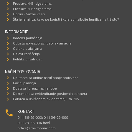
Proslava H-Bridges tima
Proslava H-Bridges tima
Optris - Važne vesti
Šta je lemilica, kako se koristi i koje su najbolje lemilice na tržištu?
INFORMACIJE
Kodeks ponašanja
Odustanak-saobraznost-reklamacije
Odluke o akcijama
Uslovi korišćenja
Politika privatnosti
NAČIN POSLOVANJA
Uputstvo za online naručivanje proizvoda
Načini plaćanja
Dostava I preuzimanje robe
Dokument za evidentiranje poslovnih partnera
Potvrda o izvršenom evidentiranju za PDV
KONTAKT
011 36-29-000; 011 36-29-999
011 78-56-314 (fax)
office@mikroprinc.com