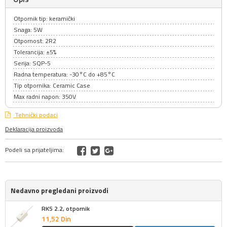
Otpornik tip: keramički
Snaga: 5W
Otpornost: 2R2
Tolerancija: ±5%
Serija: SQP-5
Radna temperatura: -30°C do +85°C
Tip otpornika: Ceramic Case
Max radni napon: 350V
Tehnički podaci
Deklaracija proizvoda
Podeli sa prijateljima:
Nedavno pregledani proizvodi
RK5 2.2, otpornik
11,
52
Din