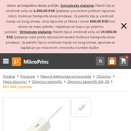
Uslovi za besplatno slanje pošiljki:
Gotovinsko plaćanje:
Paketi čija je
vrednost veća od
4.000,00 RSD
(plaćanje pouzećem prilikom isporuke
robe), troškove transporta snosi prodavac. Za pakete čija je vrednost
manja od ovog iznosa, cena isporuke je fiksna i iznosi
600,00 RSD
bez
obzira na masu paketa i naplaćuje se kupcu po prijemu
pošiljke.
Virmansko plaćanje:
Paketi čija je vrednost veća od
20.000,00
RSD
(plaćanje robe preko računa/virmanski) troškove transporta snosi
prodavac. Za pakete čija je vrednost manja od ovog iznosa, isporuka se
naplaćuje po redovnom cenovniku kurirske službe.
0
shopping_cart
https
Početna
Proizvodi
Pasivne elektronske komponente
Otpornici
Fiksni otpornici
Otpornici keramički
Otpornici keramički 5W, 5%
RK5 82K, otpornik