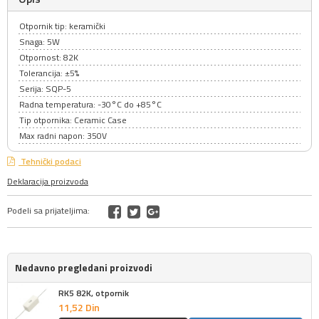
Otpornik tip: keramički
Snaga: 5W
Otpornost: 82K
Tolerancija: ±5%
Serija: SQP-5
Radna temperatura: -30°C do +85°C
Tip otpornika: Ceramic Case
Max radni napon: 350V
Tehnički podaci
Deklaracija proizvoda
Podeli sa prijateljima:
Nedavno pregledani proizvodi
RK5 82K, otpornik
11,
52
Din