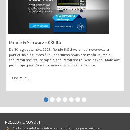
Rohde & Schwarz - AKCIJA
Do 30-og septembra 2023. Rohde & Schwarz nudi neverovatnu
ponudu koja obuhvata široki asortiman proizvoda među kojima su:
analizatori spektra, napajanja, analizatori snage i osciloskopi. Moto ove
promocije glasi: Današnja rešenja, za sutrašnje izazove.
Opširnije...
POSLEDNJE NOVOSTI
OPTRIS predstavlja infracrvenu optiku bez germanijuma