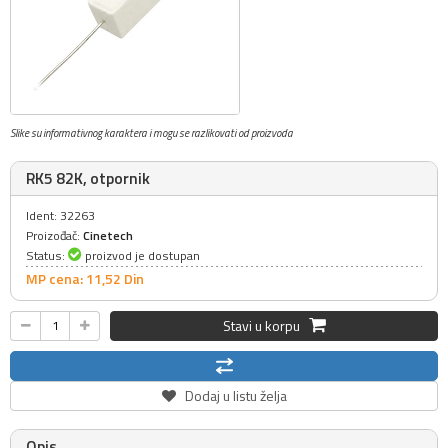
Slike su informativnog karaktera i mogu se razlikovati od proizvoda
RK5 82K, otpornik
Ident: 32263
Proizođač:
Cinetech
Status:
proizvod je dostupan
MP cena: 11,
52
Din
Stavi u korpu
Dodaj u listu želja
Opis