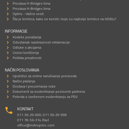
Proslava H-Bridges tima
Proslava H-Bridges tima
Optris - Važne vesti
Šta je lemilica, kako se koristi i koje su najbolje lemilice na tržištu?
INFORMACIJE
Kodeks ponašanja
Odustanak-saobraznost-reklamacije
Odluke o akcijama
Uslovi korišćenja
Politika privatnosti
NAČIN POSLOVANJA
Uputstvo za online naručivanje proizvoda
Načini plaćanja
Dostava I preuzimanje robe
Dokument za evidentiranje poslovnih partnera
Potvrda o izvršenom evidentiranju za PDV
KONTAKT
011 36-29-000; 011 36-29-999
011 78-56-314 (fax)
office@mikroprinc.com