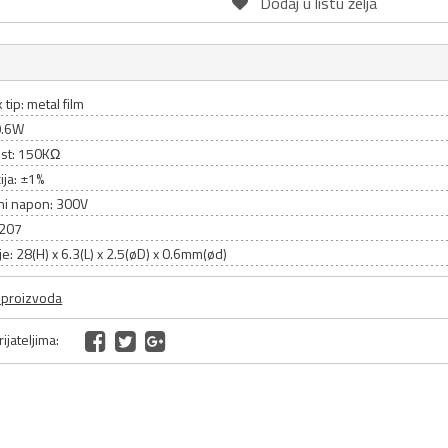
Dodaj u listu želja
 tip: metal film
0.6W
st: 150KΩ
ija: ±1%
ni napon: 300V
0207
e: 28(H) x 6.3(L) x 2.5(øD) x 0.6mm(ød)
a proizvoda
ijateljima: