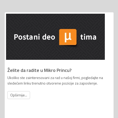
Želite da radite u Mikro Princu?
Ukoliko ste zainteresovani za rad u našoj firmi, pogledajte na
sledećem linku trenutno otvorene pozicije za zaposlenje.
Opširnije...