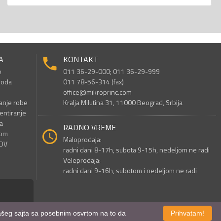
A
KONTAKT
e
011 36-29-000; 011 36-29-999
voda
011 78-56-314 (fax)
office@mikroprinc.com
anje robe
Kralja Milutina 31, 11000 Beograd, Srbija
entiranje
a
RADNO VREME
nom
Maloprodaja:
PDV
radni dani 8-17h, subota 9-15h, nedeljom ne radi
Veleprodaja:
radni dani 9-16h, subotom i nedeljom ne radi
 našeg sajta sa posebnim osvrtom na to da
Prihvatam!