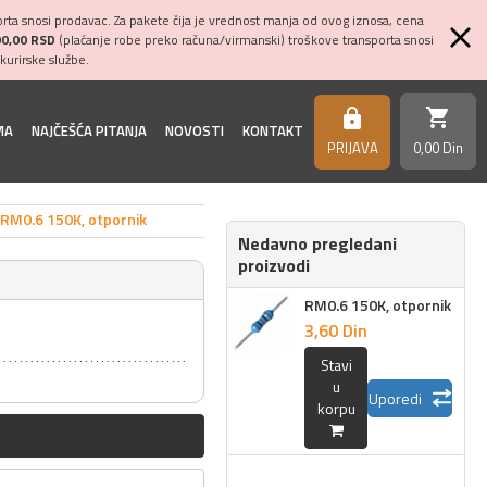
ta snosi prodavac. Za pakete čija je vrednost manja od ovog iznosa, cena
00,00 RSD
(plaćanje robe preko računa/virmanski) troškove transporta snosi
kurirske službe.
shopping_cart
https
MA
NAJČEŠĆA PITANJA
NOVOSTI
KONTAKT
PRIJAVA
0,
00
Din
RM0.6 150K, otpornik
Nedavno pregledani
proizvodi
RM0.6 150K, otpornik
3,
60
Din
Stavi
u
Uporedi
korpu