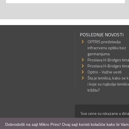
POSLEDNJE NOVOSTI
OPTRIS predstavlja
infracrvenu optiku bez
germanijuma
Proslava H-Bridges tim
Proslava H-Bridges tim
Optris - Važne vesti
Šta je lemilica, kako se k
i koje su najbolje lemilic
tržištu?
Sve cene su iskazane u dina
© Mikro Princ 1999 - 2026. 
Dobrodošli na sajt Mikro Princ! Ovaj sajt koristi kolačiće kako bi Va
Kreirao
*nbgcreator
|
Izdrad