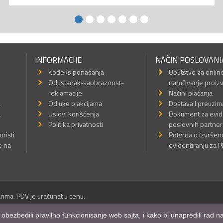
INFORMACIJE
NAČIN POSLOVANJ
Kodeks ponašanja
Uputstvo za onlin
Odustanak-saobraznost-
naručivanje proiz
reklamacije
Načini plaćanja
a
Odluke o akcijama
Dostava I preuzim
a
Uslovi korišćenja
Dokument za evid
Politika privatnosti
poslovnih partner
oristi
Potvrda o izvrše
e na
evidentiranju za 
rima. PDV je uračunat u cenu.
Sva prava su zadržana.
m obezbedili pravilno funkcionisanje web sajta, i kako bi unapredili rad
a Internet prodavnice
,
Izrada sajta
i
mobilnih aplikacija
i
SEO optimizacija