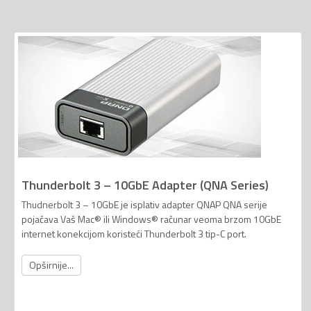
Thunderbolt 3 – 10GbE Adapter (QNA Series)
Thudnerbolt 3 – 10GbE je isplativ adapter QNAP QNA serije
pojačava Vaš Mac® ili Windows® računar veoma brzom 10GbE
internet konekcijom koristeći Thunderbolt 3 tip-C port.
Opširnije...