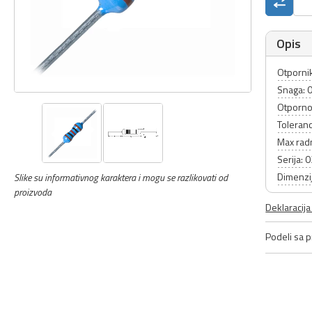
Opis
Otpornik
Snaga: 
Otporno
Toleranc
Max rad
Serija: 
Dimenzij
Slike su informativnog karaktera i mogu se razlikovati od
proizvoda
Deklaracij
Podeli sa pr