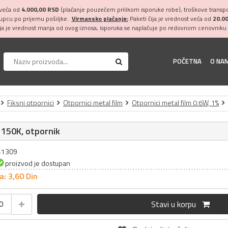
 veća od
4.000,00 RSD
(plaćanje pouzećem prilikom isporuke robe), troškove transpor
kupcu po prijemu pošiljke.
Virmansko plaćanje:
Paketi čija je vrednost veća od
20.0
ija je vrednost manja od ovog iznosa, isporuka se naplaćuje po redovnom cenovniku 
POČETNA
O NA
Fiksni otpornici
Otpornici metal film
Otpornici metal film 0.6W, 1%
 150K, otpornik
041309
proizvod je dostupan
a: 3,
60
Din
Stavi u korpu