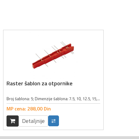
Raster šablon za otpornike
Broj šablona: 5; Dimenzije šablona: 7.5, 10, 12.5, 15, 17.5mm; Boja: crvena;
MP cena:
288,
00
Din
Detaljnije