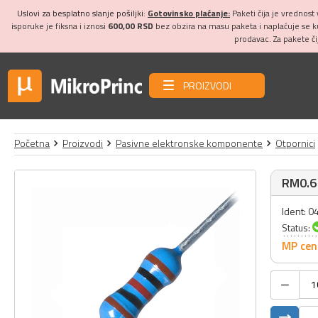
Uslovi za besplatno slanje pošiljki:
Gotovinsko plaćanje:
Paketi čija je vrednost
isporuke je fiksna i iznosi
600,00 RSD
bez obzira na masu paketa i naplaćuje se 
prodavac. Za pakete č
PROIZVODI
Početna
Proizvodi
Pasivne elektronske komponente
Otpornici
RM0.6
Ident: 
Status:
MP cen