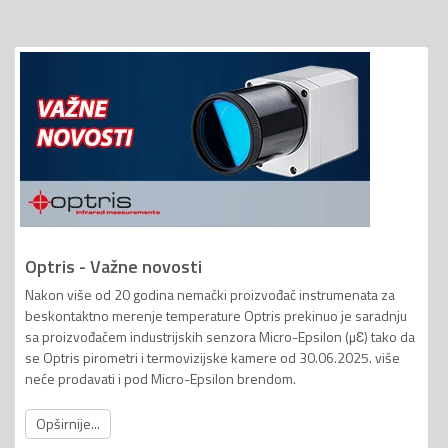
Optris - Važne novosti
Nakon više od 20 godina nemački proizvođač instrumenata za
beskontaktno merenje temperature Optris prekinuo je saradnju
sa proizvođačem industrijskih senzora Micro-Epsilon (µƐ) tako da
se Optris pirometri i termovizijske kamere od 30.06.2025. više
neće prodavati i pod Micro-Epsilon brendom.
Opširnije...