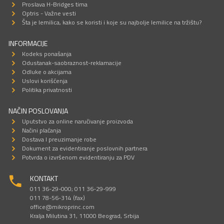
Proslava H-Bridges tima
Optris - Važne vesti
Šta je lemilica, kako se koristi i koje su najbolje lemilice na tržištu?
INFORMACIJE
Kodeks ponašanja
Odustanak-saobraznost-reklamacije
Odluke o akcijama
Uslovi korišćenja
Politika privatnosti
NAČIN POSLOVANJA
Uputstvo za online naručivanje proizvoda
Načini plaćanja
Dostava I preuzimanje robe
Dokument za evidentiranje poslovnih partnera
Potvrda o izvršenom evidentiranju za PDV
KONTAKT
011 36-29-000; 011 36-29-999
011 78-56-314 (fax)
office@mikroprinc.com
Kralja Milutina 31, 11000 Beograd, Srbija