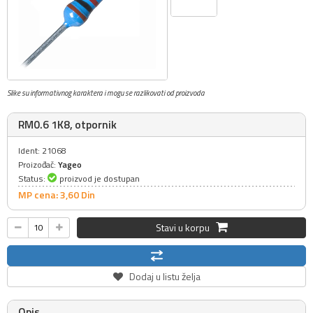
Slike su informativnog karaktera i mogu se razlikovati od proizvoda
RM0.6 1K8, otpornik
Ident: 21068
Proizođač:
Yageo
Status:
proizvod je dostupan
MP cena: 3,
60
Din
Stavi u korpu
Dodaj u listu želja
Opis