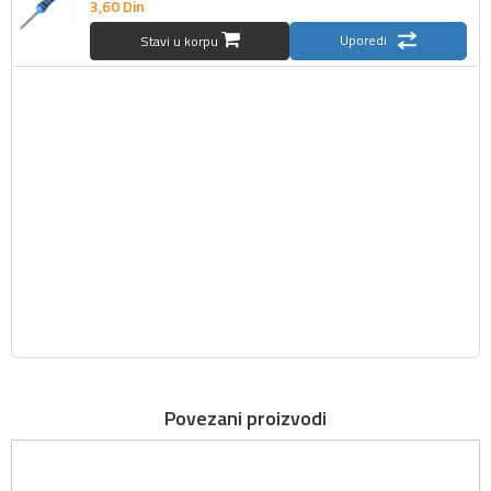
3,
60
Din
Uporedi
Stavi u korpu
Povezani proizvodi