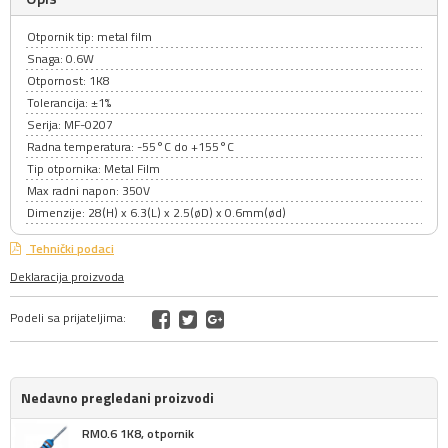
Otpornik tip: metal film
Snaga: 0.6W
Otpornost: 1K8
Tolerancija: ±1%
Serija: MF-0207
Radna temperatura: -55°C do +155°C
Tip otpornika: Metal Film
Max radni napon: 350V
Dimenzije: 28(H) x 6.3(L) x 2.5(øD) x 0.6mm(ød)
Tehnički podaci
Deklaracija proizvoda
Podeli sa prijateljima:
Nedavno pregledani proizvodi
RM0.6 1K8, otpornik