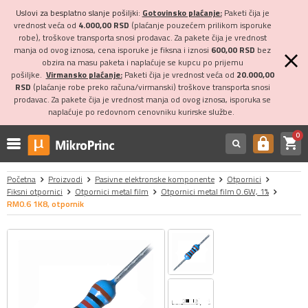
Uslovi za besplatno slanje pošiljki:
Gotovinsko plaćanje:
Paketi čija je
vrednost veća od
4.000,00 RSD
(plaćanje pouzećem prilikom isporuke
robe), troškove transporta snosi prodavac. Za pakete čija je vrednost
manja od ovog iznosa, cena isporuke je fiksna i iznosi
600,00 RSD
bez
obzira na masu paketa i naplaćuje se kupcu po prijemu
pošiljke.
Virmansko plaćanje:
Paketi čija je vrednost veća od
20.000,00
RSD
(plaćanje robe preko računa/virmanski) troškove transporta snosi
prodavac. Za pakete čija je vrednost manja od ovog iznosa, isporuka se
naplaćuje po redovnom cenovniku kurirske službe.
0
shopping_cart
https
Početna
Proizvodi
Pasivne elektronske komponente
Otpornici
Fiksni otpornici
Otpornici metal film
Otpornici metal film 0.6W, 1%
RM0.6 1K8, otpornik