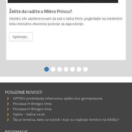
Želite da radite u Mikro Princu?
Ukoliko ste zainteresovani za rad u našoj firmi, pogledajte na sledećem
linku trenutno otvorene pozicije za zaposlenje.
Opširnije...
POSLEDNJE NOVOSTI
OPTRIS predstavlja infracrvenu optiku bez germanijuma
Proslava H-Bridges tima
Proslava H-Bridges tima
Optris - Važne vesti
Šta je lemilica, kako se koristi i koje su najbolje lemilice na tržištu?
INFORMACIJE