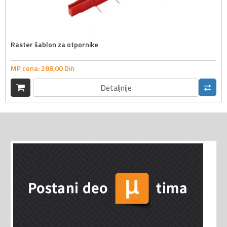
Raster šablon za otpornike
MP cena:
288,
00
Din
Detaljnije