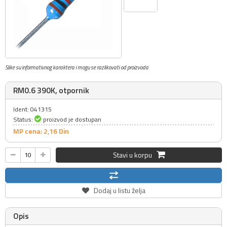
Slike su informativnog karaktera i mogu se razlikovati od proizvoda
RM0.6 390K, otpornik
Ident: 041315
Status:
proizvod je dostupan
MP cena: 2,
16
Din
Stavi u korpu
Dodaj u listu želja
Opis