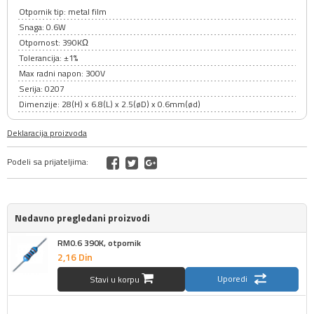
Otpornik tip: metal film
Snaga: 0.6W
Otpornost: 390KΩ
Tolerancija: ±1%
Max radni napon: 300V
Serija: 0207
Dimenzije: 28(H) x 6.8(L) x 2.5(øD) x 0.6mm(ød)
Deklaracija proizvoda
Podeli sa prijateljima:
Nedavno pregledani proizvodi
RM0.6 390K, otpornik
2,
16
Din
Uporedi
Stavi u korpu