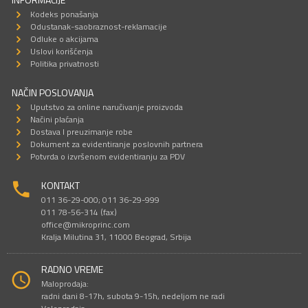
Kodeks ponašanja
Odustanak-saobraznost-reklamacije
Odluke o akcijama
Uslovi korišćenja
Politika privatnosti
NAČIN POSLOVANJA
Uputstvo za online naručivanje proizvoda
Načini plaćanja
Dostava I preuzimanje robe
Dokument za evidentiranje poslovnih partnera
Potvrda o izvršenom evidentiranju za PDV
KONTAKT
011 36-29-000; 011 36-29-999
011 78-56-314 (fax)
office@mikroprinc.com
Kralja Milutina 31, 11000 Beograd, Srbija
RADNO VREME
Maloprodaja:
radni dani 8-17h, subota 9-15h, nedeljom ne radi