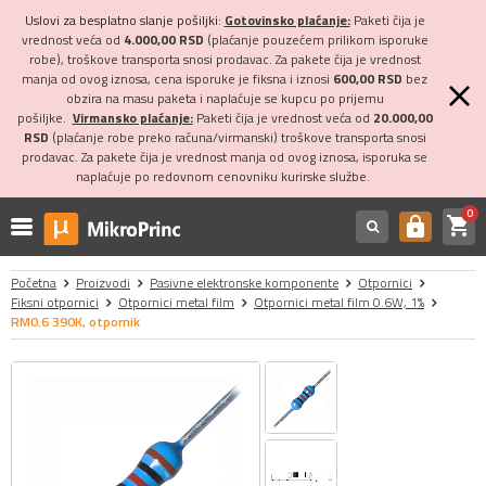
Uslovi za besplatno slanje pošiljki:
Gotovinsko plaćanje:
Paketi čija je
vrednost veća od
4.000,00 RSD
(plaćanje pouzećem prilikom isporuke
robe), troškove transporta snosi prodavac. Za pakete čija je vrednost
manja od ovog iznosa, cena isporuke je fiksna i iznosi
600,00 RSD
bez
obzira na masu paketa i naplaćuje se kupcu po prijemu
pošiljke.
Virmansko plaćanje:
Paketi čija je vrednost veća od
20.000,00
RSD
(plaćanje robe preko računa/virmanski) troškove transporta snosi
prodavac. Za pakete čija je vrednost manja od ovog iznosa, isporuka se
naplaćuje po redovnom cenovniku kurirske službe.
0
shopping_cart
https
Početna
Proizvodi
Pasivne elektronske komponente
Otpornici
Fiksni otpornici
Otpornici metal film
Otpornici metal film 0.6W, 1%
RM0.6 390K, otpornik