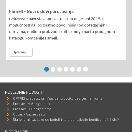
Farnell - Novi uslovi poručivanja
Poštovani, o
baveštavamo vas da smo od jeseni 2019. u
mogućnosti da, po znatno povoljnijim (od dotadašnjih)
uslovima, nudimo proizvode koji se mogu naći u prodajnom
katalogu kompanije Farnell.
Opširnije...
POSLEDNJE NOVOSTI
OPTRIS predstavlja infracrvenu optiku bez germanijuma
Proslava H-Bridges tima
Proslava H-Bridges tima
Optris - Važne vesti
Šta je lemilica, kako se koristi i koje su najbolje lemilice na tržištu?
INFORMACIJE