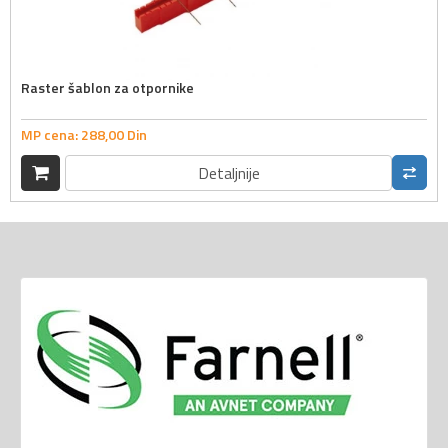
Raster šablon za otpornike
MP cena:
288,
00
Din
Detaljnije