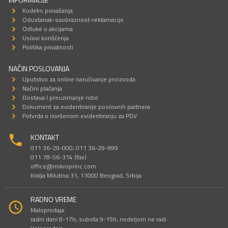
Kodeks ponašanja
Odustanak-saobraznost-reklamacije
Odluke o akcijama
Uslovi korišćenja
Politika privatnosti
NAČIN POSLOVANJA
Uputstvo za online naručivanje proizvoda
Načini plaćanja
Dostava I preuzimanje robe
Dokument za evidentiranje poslovnih partnera
Potvrda o izvršenom evidentiranju za PDV
KONTAKT
011 36-29-000; 011 36-29-999
011 78-56-314 (fax)
office@mikroprinc.com
Kralja Milutina 31, 11000 Beograd, Srbija
RADNO VREME
Maloprodaja:
radni dani 8-17h, subota 9-15h, nedeljom ne radi