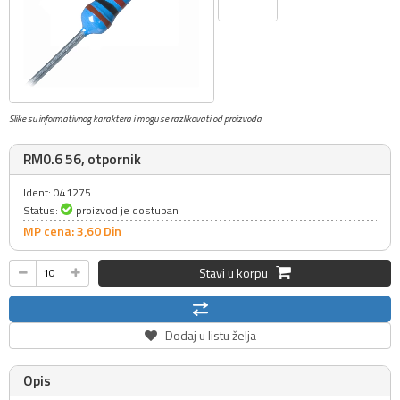
Slike su informativnog karaktera i mogu se razlikovati od proizvoda
RM0.6 56, otpornik
Ident: 041275
Status:
proizvod je dostupan
MP cena: 3,
60
Din
Stavi u korpu
Dodaj u listu želja
Opis