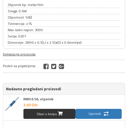
Otpornik tip: metal film
Snaga: 0.6W
Otpornost: 56Ω
Tolerancija: ±1%
Max radni napon: 300V
Serija: 0207
Dimenzije: 28(H) x 6.3(L) x 2.5(øD) x 0.6mm(ød)
Deklaracija proizvoda
Podeli sa prijateljima:
Nedavno pregledani proizvodi
RM0.6 56, otpornik
3,
60
Din
Uporedi
Stavi u korpu