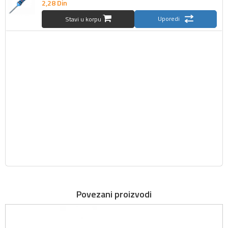
2,
28
Din
Uporedi
Stavi u korpu
Povezani proizvodi