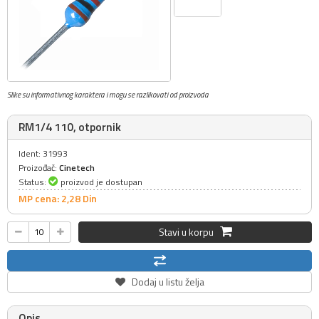
Slike su informativnog karaktera i mogu se razlikovati od proizvoda
RM1/4 110, otpornik
Ident: 31993
Proizođač:
Cinetech
Status:
proizvod je dostupan
MP cena: 2,
28
Din
Stavi u korpu
Dodaj u listu želja
Opis