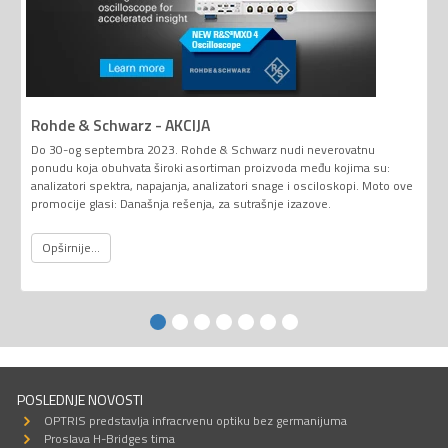
Rohde & Schwarz - AKCIJA
Do 30-og septembra 2023. Rohde & Schwarz nudi neverovatnu
ponudu koja obuhvata široki asortiman proizvoda među kojima su:
analizatori spektra, napajanja, analizatori snage i osciloskopi. Moto ove
promocije glasi: Današnja rešenja, za sutrašnje izazove.
Opširnije...
POSLEDNJE NOVOSTI
OPTRIS predstavlja infracrvenu optiku bez germanijuma
Proslava H-Bridges tima