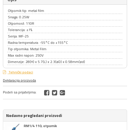
Otpornik tip: metal film
Snaga: 0.25W
Otpornost: 110R
Tolerancija: ±1%
Serija: MF-25
Radna temperatura: -55°C do +155°C
Tip otpornika: Metal Film
Max radni napon: 250V
Dimenzije: 28(H) x 5.7(L) x 2.3(øD) x 0.58mm(ød)
Tehnički podaci
Deklaracija proizvoda
Podeli sa prijateljima:
Nedavno pregledani proizvodi
RM1/4 110, otpornik