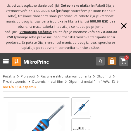
Uslovi za besplatno slanje pošiljki:
Gotovinsko plaćanje:
Paketi čija je
vrednost veća od
4.000,00 RSD
(plaćanje pouzećem prilikom isporuke
robe), troškove transporta snosi prodavac. Za pakete čija je vrednost
manja od ovog iznosa, cena isporuke je fiksna i iznosi
600,00 RSD
bez
obzira na masu paketa i naplaćuje se kupcu po prijemu
pošiljke.
Virmansko plaćanje:
Paketi čija je vrednost veća od
20.000,00
RSD
(plaćanje robe preko računa/virmanski) troškove transporta snosi
prodavac. Za pakete čija je vrednost manja od ovog iznosa, isporuka se
naplaćuje po redovnom cenovniku kurirske službe.
0
shopping_cart
https
Početna
Proizvodi
Pasivne elektronske komponente
Otpornici
Fiksni otpornici
Otpornici metal film
Otpornici metal film 1/4W, 1%
RM1/4 110, otpornik