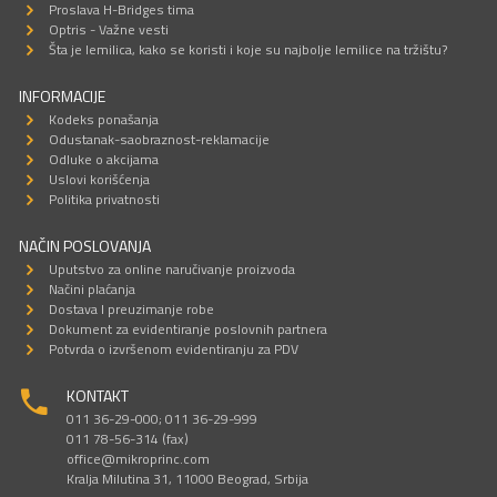
Proslava H-Bridges tima
Optris - Važne vesti
Šta je lemilica, kako se koristi i koje su najbolje lemilice na tržištu?
INFORMACIJE
Kodeks ponašanja
Odustanak-saobraznost-reklamacije
Odluke o akcijama
Uslovi korišćenja
Politika privatnosti
NAČIN POSLOVANJA
Uputstvo za online naručivanje proizvoda
Načini plaćanja
Dostava I preuzimanje robe
Dokument za evidentiranje poslovnih partnera
Potvrda o izvršenom evidentiranju za PDV
KONTAKT
011 36-29-000; 011 36-29-999
011 78-56-314 (fax)
office@mikroprinc.com
Kralja Milutina 31, 11000 Beograd, Srbija