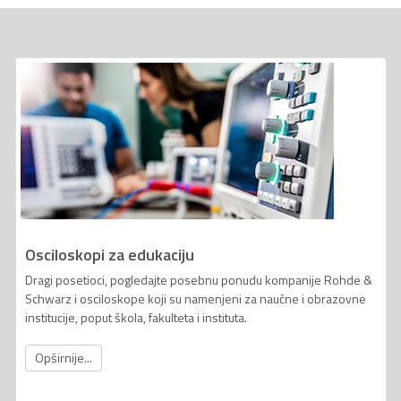
Osciloskopi za edukaciju
Dragi posetioci, pogledajte posebnu ponudu kompanije Rohde &
Schwarz i osciloskope koji su namenjeni za naučne i obrazovne
institucije, poput škola, fakulteta i instituta.
Opširnije...