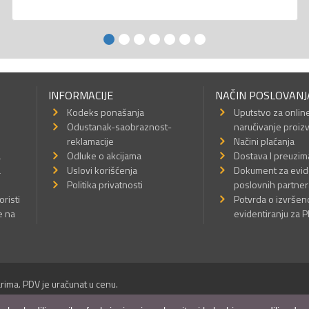
INFORMACIJE
NAČIN POSLOVANJ
Kodeks ponašanja
Uputstvo za onlin
Odustanak-saobraznost-
naručivanje proiz
reklamacije
Načini plaćanja
a
Odluke o akcijama
Dostava I preuzim
a
Uslovi korišćenja
Dokument za evid
Politika privatnosti
poslovnih partner
oristi
Potvrda o izvrše
e na
evidentiranju za 
rima. PDV je uračunat u cenu.
Sva prava su zadržana.