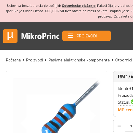
Uslovi za besplatno slanje pošiljki:
Gotovinsko plaćanje:
Paketi čija je vrednost
isporuke je fiksna i iznosi
600,00 RSD
bez obzira na masu paketa i naplaćuje se 
prodavac. Za pakete č
PROIZVODI
Početna
Proizvodi
Pasivne elektronske komponente
Otpornici
RM1/4
Ident: 
Proizođ
Status:
MP cen