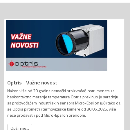
Optris - Važne novosti
Nakon više od 20 godina nemački proizvođač instrumenata za
beskontaktno merenje temperature Optris prekinuo je saradnju
sa proizvođačem industrijskih senzora Micro-Epsilon (µƐ) tako da
se Optris pirometri i termovizijske kamere od 30.06.2025. više
neće prodavati i pod Micro-Epsilon brendom.
Opširnije...