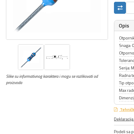
Opis
Otpornik
Snaga: 
Otporno
Toleranc
Serija: 
Radna t
Slike su informativnog karaktera i mogu se razlikovati od
proizvoda
Tip otpo
Max rad
Dimenzij
Tehničk
Deklaracij
Podeli sa pr