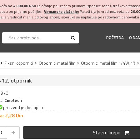
 veća od
4.000,00 RSD
(plaćanje pouzećem prilikom isporuke robe), troškove transpor
kupcu po prijemu pošiljke.
Virmansko plaćanje:
Paketi čija je vrednost veća od
20.0
ija je vrednost manja od ovog iznosa, isporuka se naplaćuje po redovnom cenovniku 
POČETNA
O NA
Fiksni otpornici
Otpornici metal film
Otpornici metal film 1/4W, 1%
 12, otpornik
31970
ač:
Cinetech
proizvod je dostupan
a: 2,
28
Din
Stavi u korpu