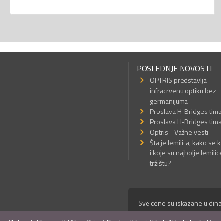
POSLEDNJE NOVOSTI
OPTRIS predstavlja
infracrvenu optiku bez
germanijuma
Proslava H-Bridges tim
Proslava H-Bridges tim
Optris - Važne vesti
Šta je lemilica, kako se k
i koje su najbolje lemilic
tržištu?
Sve cene su iskazane u dina
© Mikro Princ 1999 - 2026. 