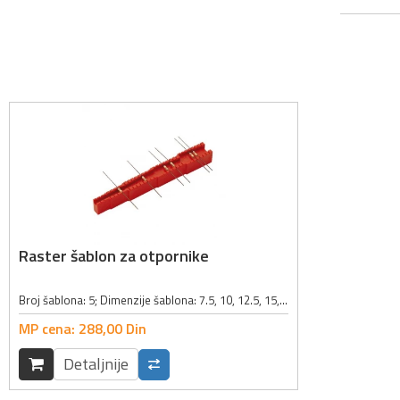
Raster šablon za otpornike
Broj šablona: 5; Dimenzije šablona: 7.5, 10, 12.5, 15, 17.5mm; Boja: crvena;
MP cena:
288,
00
Din
Detaljnije