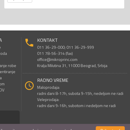
A
KONTAKT
e
011 36-29-000; 011 36-29-999
voda
011 78-56-314 (fax)
office@mikroprinc.com
anje robe
Kralja Milutina 31, 11000 Beograd, Srbija
entiranje
a
RADNO VREME
nom
Maloprodaja:
PDV
radni dani 8-17h, subota 9-15h, nedeljom ne radi
Veleprodaja:
radni dani 9-16h, subotom i nedeljom ne radi