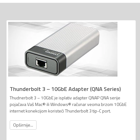
Thunderbolt 3 – 10GbE Adapter (QNA Series)
Thudnerbolt 3 – 10GbE je isplativ adapter QNAP QNA serije
pojačava Vaš Mac® ili Windows® računar veoma brzom 10GbE
internet konekcijom koristeći Thunderbolt 3 tip-C port.
Opširnije...