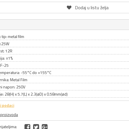
Dodaj u listu želja
 tip: metal film
0.25W
st: 12R
ija: ±1%
MF-25
emperatura: -55°C do +155°C
rnika: Metal Film
ni napon: 250V
e: 28(H) x 5.7(L) x 2.3(øD) x 0.58mm(ød)
i podaci
a proizvoda
ijateljima: