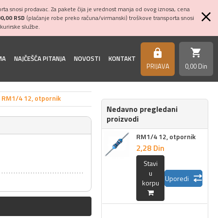
ta snosi prodavac. Za pakete čija je vrednost manja od ovog iznosa, cena
00,00 RSD
(plaćanje robe preko računa/virmanski) troškove transporta snosi
kurirske službe.
shopping_cart
https
MA
NAJČEŠĆA PITANJA
NOVOSTI
KONTAKT
PRIJAVA
0,
00
Din
RM1/4 12, otpornik
Nedavno pregledani
proizvodi
RM1/4 12, otpornik
2,
28
Din
Stavi
u
Uporedi
korpu