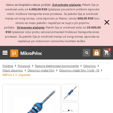
Uslovi za besplatno slanje pošiljki:
Gotovinsko plaćanje:
Paketi čija je
vrednost veća od
4.000,00 RSD
(plaćanje pouzećem prilikom isporuke
robe), troškove transporta snosi prodavac. Za pakete čija je vrednost
manja od ovog iznosa, cena isporuke je fiksna i iznosi
600,00 RSD
bez
obzira na masu paketa i naplaćuje se kupcu po prijemu
pošiljke.
Virmansko plaćanje:
Paketi čija je vrednost veća od
20.000,00
RSD
(plaćanje robe preko računa/virmanski) troškove transporta snosi
prodavac. Za pakete čija je vrednost manja od ovog iznosa, isporuka se
naplaćuje po redovnom cenovniku kurirske službe.
0
shopping_cart
https
Početna
Proizvodi
Pasivne elektronske komponente
Otpornici
Fiksni otpornici
Otpornici metal film
Otpornici metal film 1/4W, 1%
RM1/4 2.7, otpornik