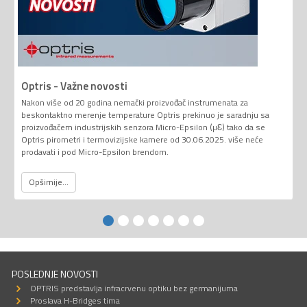
Optris - Važne novosti
Nakon više od 20 godina nemački proizvođač instrumenata za
beskontaktno merenje temperature Optris prekinuo je saradnju sa
proizvođačem industrijskih senzora Micro-Epsilon (µƐ) tako da se
Optris pirometri i termovizijske kamere od 30.06.2025. više neće
prodavati i pod Micro-Epsilon brendom.
Opširnije...
POSLEDNJE NOVOSTI
OPTRIS predstavlja infracrvenu optiku bez germanijuma
Proslava H-Bridges tima