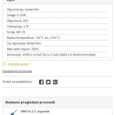
Otpornik tip: metal film
Snaga: 0.25W
Otpornost: 2R7
Tolerancija: ±1%
Serija: MF-25
Radna temperatura: -55°C do +155°C
Tip otpornika: Metal Film
Max radni napon: 250V
Dimenzije: 25(H) x 6.5±0.5(L) x 2.3±0.2(øD) x 0.50±0.05mm(ød)
Tehnički podaci
Deklaracija proizvoda
Podeli sa prijateljima:
Nedavno pregledani proizvodi
RM1/4 2.7, otpornik