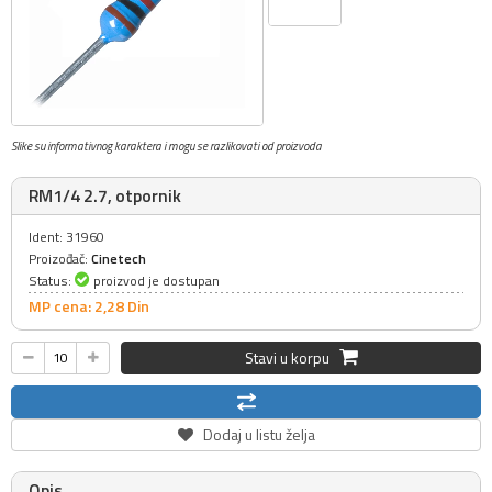
Slike su informativnog karaktera i mogu se razlikovati od proizvoda
RM1/4 2.7, otpornik
Ident: 31960
Proizođač:
Cinetech
Status:
proizvod je dostupan
MP cena: 2,
28
Din
Stavi u korpu
Dodaj u listu želja
Opis