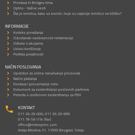
Proslava H-Bridges tima
Optris - Važne vesti
Šta je lemilica, kako se koristi i koje su najbolje lemilice na tržištu?
INFORMACIJE
Kodeks ponašanja
Odustanak-saobraznost-reklamacije
Odluke o akcijama
Uslovi korišćenja
Politika privatnosti
NAČIN POSLOVANJA
Uputstvo za online naručivanje proizvoda
Načini plaćanja
Dostava I preuzimanje robe
Dokument za evidentiranje poslovnih partnera
Potvrda o izvršenom evidentiranju za PDV
KONTAKT
011 36-29-000; 011 36-29-999
011 78-56-314 (fax)
office@mikroprinc.com
Kralja Milutina 31, 11000 Beograd, Srbija