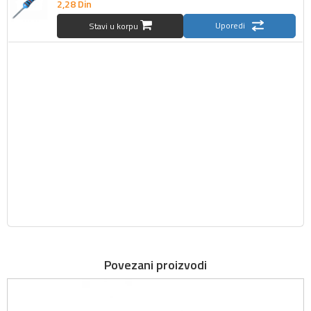
2,
28
Din
Uporedi
Stavi u korpu
Povezani proizvodi