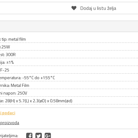
Dodaj u listu želja
 tip: metal film
0.25W
st: 300R
ija: ±1%
MF-25
emperatura: -55°C do +155°C
rnika: Metal Film
ni napon: 250V
e: 28(H) x 5.7(L) x 2.3(øD) x 0.58mm(ød)
i podaci
a proizvoda
ijateljima: