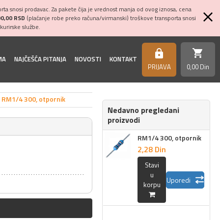
ta snosi prodavac. Za pakete čija je vrednost manja od ovog iznosa, cena
00,00 RSD
(plaćanje robe preko računa/virmanski) troškove transporta snosi
kurirske službe.
shopping_cart
https
MA
NAJČEŠĆA PITANJA
NOVOSTI
KONTAKT
PRIJAVA
0,
00
Din
RM1/4 300, otpornik
Nedavno pregledani
proizvodi
RM1/4 300, otpornik
2,
28
Din
Stavi
u
Uporedi
korpu