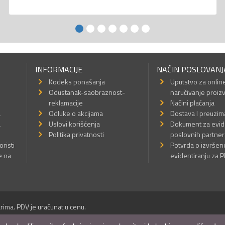
INFORMACIJE
NAČIN POSLOVANJ
Kodeks ponašanja
Uputstvo za onlin
Odustanak-saobraznost-
naručivanje proiz
reklamacije
Načini plaćanja
a
Odluke o akcijama
Dostava I preuzim
a
Uslovi korišćenja
Dokument za evid
Politika privatnosti
poslovnih partner
oristi
Potvrda o izvrše
e na
evidentiranju za 
rima. PDV je uračunat u cenu.
Sva prava su zadržana.