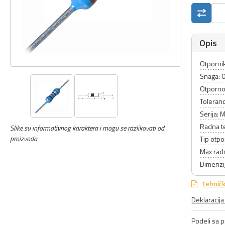
Opis
Otpornik
Snaga: 
Otporno
Toleranc
Serija: 
Radna t
Slike su informativnog karaktera i mogu se razlikovati od
proizvoda
Tip otpo
Max rad
Dimenzij
Tehničk
Deklaracij
Podeli sa pr