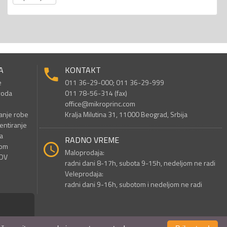
A
KONTAKT
e
011 36-29-000; 011 36-29-999
voda
011 78-56-314 (fax)
office@mikroprinc.com
anje robe
Kralja Milutina 31, 11000 Beograd, Srbija
entiranje
a
RADNO VREME
nom
Maloprodaja:
PDV
radni dani 8-17h, subota 9-15h, nedeljom ne radi
Veleprodaja:
radni dani 9-16h, subotom i nedeljom ne radi