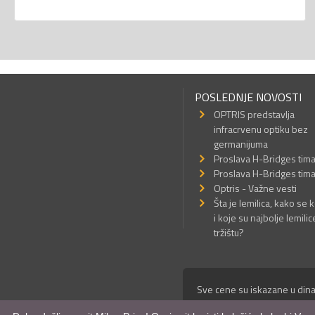
POSLEDNJE NOVOSTI
OPTRIS predstavlja
infracrvenu optiku bez
germanijuma
Proslava H-Bridges tim
Proslava H-Bridges tim
Optris - Važne vesti
Šta je lemilica, kako se k
i koje su najbolje lemilic
tržištu?
Sve cene su iskazane u dina
© Mikro Princ 1999 - 2026. 