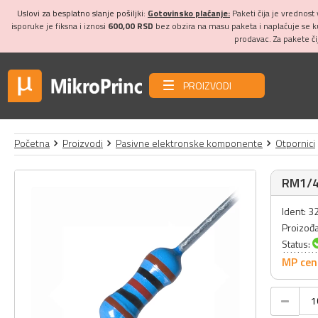
Uslovi za besplatno slanje pošiljki:
Gotovinsko plaćanje:
Paketi čija je vrednost
isporuke je fiksna i iznosi
600,00 RSD
bez obzira na masu paketa i naplaćuje se 
prodavac. Za pakete č
PROIZVODI
Početna
Proizvodi
Pasivne elektronske komponente
Otpornici
RM1/4
Ident: 
Proizođ
Status:
MP cen