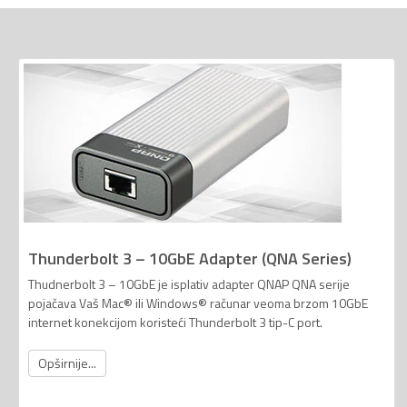
Thunderbolt 3 – 10GbE Adapter (QNA Series)
Thudnerbolt 3 – 10GbE je isplativ adapter QNAP QNA serije
pojačava Vaš Mac® ili Windows® računar veoma brzom 10GbE
internet konekcijom koristeći Thunderbolt 3 tip-C port.
Opširnije...