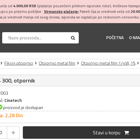
 veća od
4.000,00 RSD
(plaćanje pouzećem prilikom isporuke robe), troškove transpor
kupcu po prijemu pošiljke.
Virmansko plaćanje:
Paketi čija je vrednost veća od
20.0
ija je vrednost manja od ovog iznosa, isporuka se naplaćuje po redovnom cenovniku 
POČETNA
O NA
Fiksni otpornici
Otpornici metal film
Otpornici metal film 1/4W, 1%
 300, otpornik
32003
ač:
Cinetech
proizvod je dostupan
a: 2,
28
Din
Stavi u korpu