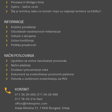
Proslava H-Bridges tima
Optris - Važne vesti
Šta je lemilica, kako se koristi i koje su najbolje lemilice na tržištu?
INFORMACIJE
Kodeks ponašanja
Odustanak-saobraznost-reklamacije
Odluke o akcijama
Uslovi korišćenja
Politika privatnosti
NAČIN POSLOVANJA
Uputstvo za online naručivanje proizvoda
Načini plaćanja
Dostava I preuzimanje robe
Dokument za evidentiranje poslovnih partnera
Potvrda o izvršenom evidentiranju za PDV
KONTAKT
011 36-29-000; 011 36-29-999
011 78-56-314 (fax)
office@mikroprinc.com
Kralja Milutina 31, 11000 Beograd, Srbija