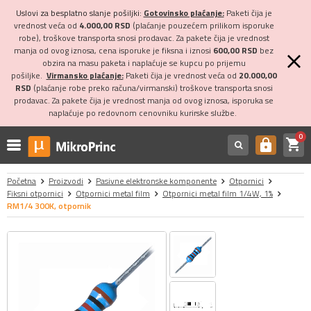
Uslovi za besplatno slanje pošiljki:
Gotovinsko plaćanje:
Paketi čija je
vrednost veća od
4.000,00 RSD
(plaćanje pouzećem prilikom isporuke
robe), troškove transporta snosi prodavac. Za pakete čija je vrednost
manja od ovog iznosa, cena isporuke je fiksna i iznosi
600,00 RSD
bez
obzira na masu paketa i naplaćuje se kupcu po prijemu
pošiljke.
Virmansko plaćanje:
Paketi čija je vrednost veća od
20.000,00
RSD
(plaćanje robe preko računa/virmanski) troškove transporta snosi
prodavac. Za pakete čija je vrednost manja od ovog iznosa, isporuka se
naplaćuje po redovnom cenovniku kurirske službe.
0
shopping_cart
https
Početna
Proizvodi
Pasivne elektronske komponente
Otpornici
Fiksni otpornici
Otpornici metal film
Otpornici metal film 1/4W, 1%
RM1/4 300K, otpornik