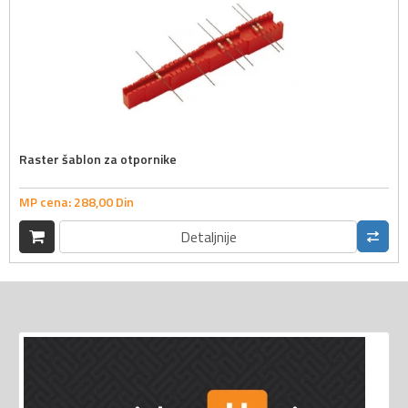
Raster šablon za otpornike
MP cena:
288,
00
Din
Detaljnije