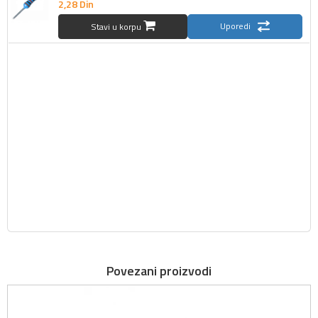
2,
28
Din
Uporedi
Stavi u korpu
Povezani proizvodi