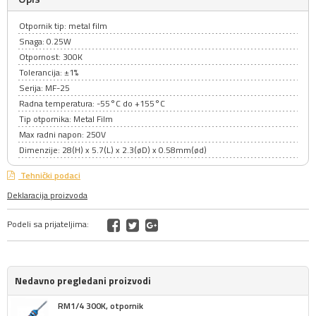
Otpornik tip: metal film
Snaga: 0.25W
Otpornost: 300K
Tolerancija: ±1%
Serija: MF-25
Radna temperatura: -55°C do +155°C
Tip otpornika: Metal Film
Max radni napon: 250V
Dimenzije: 28(H) x 5.7(L) x 2.3(øD) x 0.58mm(ød)
Tehnički podaci
Deklaracija proizvoda
Podeli sa prijateljima:
Nedavno pregledani proizvodi
RM1/4 300K, otpornik