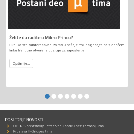
Želite da radite u Mikro Princu?
Ukoliko ste zainteresovani za rad u našoj firmi, pogledajte na sledećem
linku trenutno otvorene pozicije za zaposlenje.
Opširnije...
POSLEDNJE NOVOSTI
OPTRIS predstavlja infracrvenu optiku bez germanijuma
Proslava H-Bridges tima