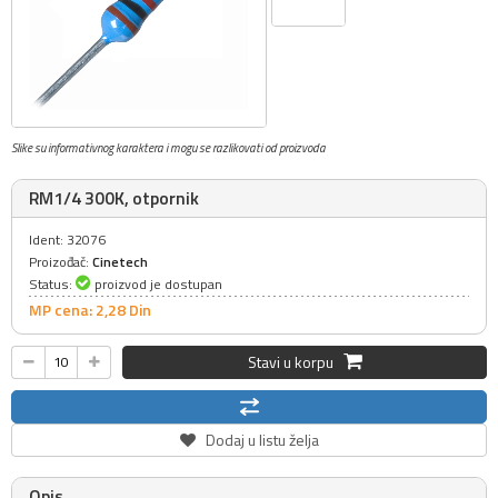
Slike su informativnog karaktera i mogu se razlikovati od proizvoda
RM1/4 300K, otpornik
Ident: 32076
Proizođač:
Cinetech
Status:
proizvod je dostupan
MP cena: 2,
28
Din
Stavi u korpu
Dodaj u listu želja
Opis