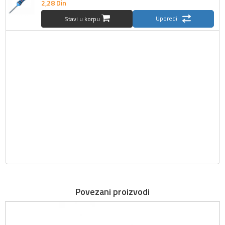
2,
28
Din
Uporedi
Stavi u korpu
Povezani proizvodi