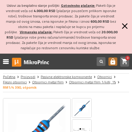
Uslovi za besplatno slanje pošiljki:
Gotovinsko plaćanje:
Paketi čija je
vrednost veća od
4.000,00 RSD
(plaćanje pouzećem prilikom isporuke
robe), troškove transporta snosi prodavac. Za pakete čija je vrednost
manja od ovog iznosa, cena isporuke je fiksna i iznosi
600,00 RSD
bez
obzira na masu paketa i naplaćuje se kupcu po prijemu
pošiljke.
Virmansko plaćanje:
Paketi čija je vrednost veća od
20.000,00
RSD
(plaćanje robe preko računa/virmanski) troškove transporta snosi
prodavac. Za pakete čija je vrednost manja od ovog iznosa, isporuka se
naplaćuje po redovnom cenovniku kurirske službe.
0
shopping_cart
https
Početna
Proizvodi
Pasivne elektronske komponente
Otpornici
Fiksni otpornici
Otpornici metal film
Otpornici metal film 1/4W, 1%
RM1/4 390, otpornik