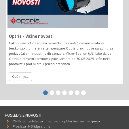
Optris - Važne novosti
Nakon više od 20 godina nemački proizvođač instrumenata za
beskontaktno merenje temperature Optris prekinuo je saradnju sa
proizvođačem industrijskih senzora Micro-Epsilon (µƐ) tako da se
Optris pirometri i termovizijske kamere od 30.06.2025. više neće
prodavati i pod Micro-Epsilon brendom.
Opširnije...
POSLEDNJE NOVOSTI
OPTRIS predstavlja infracrvenu optiku bez germanijuma
Proslava H-Bridges tima