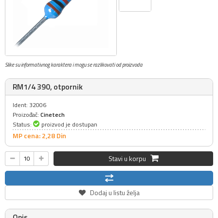
Slike su informativnog karaktera i mogu se razlikovati od proizvoda
RM1/4 390, otpornik
Ident: 32006
Proizođač:
Cinetech
Status:
proizvod je dostupan
MP cena: 2,
28
Din
Stavi u korpu
Dodaj u listu želja
Opis