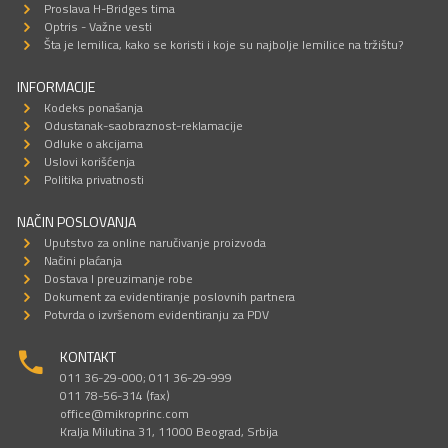
Proslava H-Bridges tima
Optris - Važne vesti
Šta je lemilica, kako se koristi i koje su najbolje lemilice na tržištu?
INFORMACIJE
Kodeks ponašanja
Odustanak-saobraznost-reklamacije
Odluke o akcijama
Uslovi korišćenja
Politika privatnosti
NAČIN POSLOVANJA
Uputstvo za online naručivanje proizvoda
Načini plaćanja
Dostava I preuzimanje robe
Dokument za evidentiranje poslovnih partnera
Potvrda o izvršenom evidentiranju za PDV
KONTAKT
011 36-29-000; 011 36-29-999
011 78-56-314 (fax)
office@mikroprinc.com
Kralja Milutina 31, 11000 Beograd, Srbija