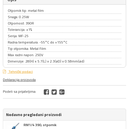
Otpornik tip: metal film
Snaga: 0.25W
Otpornost: 390R
Tolerancija: ±1%
Serija: MF-25
Radna temperatura: -55°C do +155°C
Tip otpornika: Metal Film
Max radni napon: 250V
Dimenzije: 28(H) x 5.7(L) x 2.3(øD) x 0.58mm(ød)
Tehnički podaci
Deklaracija proizvoda
Podeli sa prijateljima:
Nedavno pregledani proizvodi
RM1/4 390, otpornik