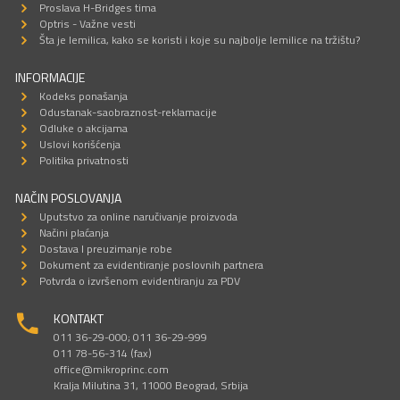
Proslava H-Bridges tima
Optris - Važne vesti
Šta je lemilica, kako se koristi i koje su najbolje lemilice na tržištu?
INFORMACIJE
Kodeks ponašanja
Odustanak-saobraznost-reklamacije
Odluke o akcijama
Uslovi korišćenja
Politika privatnosti
NAČIN POSLOVANJA
Uputstvo za online naručivanje proizvoda
Načini plaćanja
Dostava I preuzimanje robe
Dokument za evidentiranje poslovnih partnera
Potvrda o izvršenom evidentiranju za PDV
KONTAKT
011 36-29-000; 011 36-29-999
011 78-56-314 (fax)
office@mikroprinc.com
Kralja Milutina 31, 11000 Beograd, Srbija