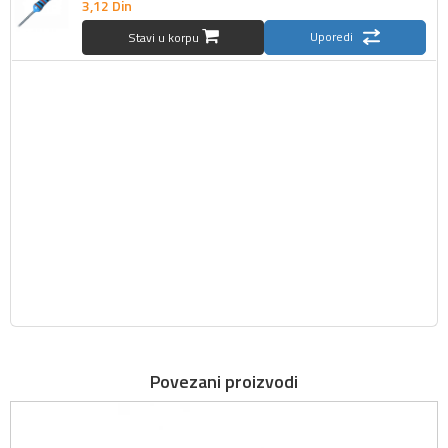
3,
12
Din
Uporedi
Stavi u korpu
Povezani proizvodi