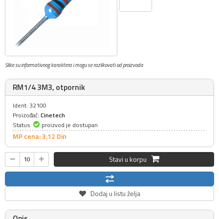
Slike su informativnog karaktera i mogu se razlikovati od proizvoda
RM1/4 3M3, otpornik
Ident: 32100
Proizođač:
Cinetech
Status:
proizvod je dostupan
MP cena: 3,
12
Din
Stavi u korpu
Dodaj u listu želja
Opis