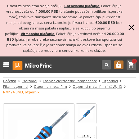
Uslovi za besplatno slanje pošiljki:
Gotovinsko plaćanje:
Paketi čija je
vrednost veća od
4.000,00 RSD
(plaćanje pouzećem prilikom isporuke
robe), troškove transporta snosi prodavac. Za pakete čija je vrednost
manja od ovog iznosa, cena isporuke je fiksna i iznosi
600,00 RSD
bez
obzira na masu paketa i naplaćuje se kupcu po prijemu
pošiljke.
Virmansko plaćanje:
Paketi čija je vrednost veća od
20.000,00
RSD
(plaćanje robe preko računa/virmanski) troškove transporta snosi
prodavac. Za pakete čija je vrednost manja od ovog iznosa, isporuka se
naplaćuje po redovnom cenovniku kurirske službe.
0
shopping_cart
https
Početna
Proizvodi
Pasivne elektronske komponente
Otpornici
Fiksni otpornici
Otpornici metal film
Otpornici metal film 1/4W, 1%
RM1/4 3M3, otpornik