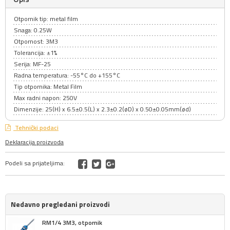
Otpornik tip: metal film
Snaga: 0.25W
Otpornost: 3M3
Tolerancija: ±1%
Serija: MF-25
Radna temperatura: -55°C do +155°C
Tip otpornika: Metal Film
Max radni napon: 250V
Dimenzije: 25(H) x 6.5±0.5(L) x 2.3±0.2(øD) x 0.50±0.05mm(ød)
Tehnički podaci
Deklaracija proizvoda
Podeli sa prijateljima:
Nedavno pregledani proizvodi
RM1/4 3M3, otpornik