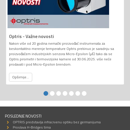
Optris - Važne novosti
Nakon više od 20 godina nemački proizvođač instrumenata za
beskontaktno merenje temperature Optris prekinuo je saradnju sa
proizvođačem industrijskih senzora Micro-Epsilon (µƐ) tako da se
Optris pirometri i termovizijske kamere od 30.06.2025. više neće
prodavati i pod Micro-Epsilon brendom.
Opširnije...
POSLEDNJE NOVOSTI
OPTRIS predstavlja infracrvenu optiku bez germanijuma
Proslava H-Bridges tima