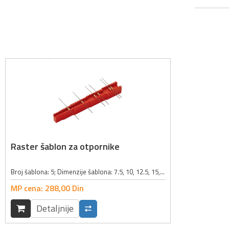
Raster šablon za otpornike
Broj šablona: 5; Dimenzije šablona: 7.5, 10, 12.5, 15, 17.5mm; Boja: crvena;
MP cena:
288,
00
Din
Detaljnije