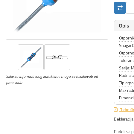
Opis
Otpornik
Snaga: 
Otporno
Toleranc
Serija: 
Radna t
Slike su informativnog karaktera i mogu se razlikovati od
proizvoda
Tip otpo
Max rad
Dimenzij
Tehničk
Deklaracij
Podeli sa pr