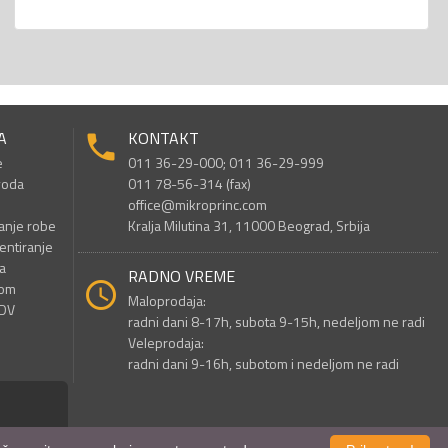
A
KONTAKT
e
011 36-29-000; 011 36-29-999
voda
011 78-56-314 (fax)
office@mikroprinc.com
anje robe
Kralja Milutina 31, 11000 Beograd, Srbija
entiranje
a
RADNO VREME
nom
Maloprodaja:
PDV
radni dani 8-17h, subota 9-15h, nedeljom ne radi
Veleprodaja:
radni dani 9-16h, subotom i nedeljom ne radi