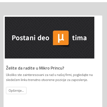
Želite da radite u Mikro Princu?
Ukoliko ste zainteresovani za rad u našoj firmi, pogledajte na
sledećem linku trenutno otvorene pozicije za zaposlenje.
Opširnije...