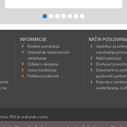
INFORMACIJE
NAČIN POSLOVANJ
Kodeks ponašanja
Uputstvo za onlin
Odustanak-saobraznost-
naručivanje proiz
reklamacije
Načini plaćanja
a
Odluke o akcijama
Dostava I preuzim
a
Uslovi korišćenja
Dokument za evid
Politika privatnosti
poslovnih partner
oristi
Potvrda o izvrše
e na
evidentiranju za 
rima. PDV je uračunat u cenu.
Sva prava su zadržana.