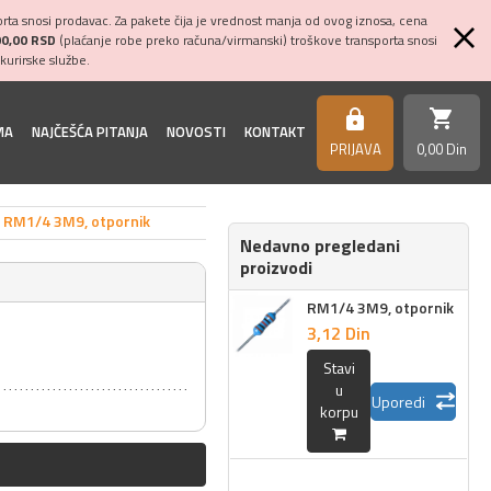
ta snosi prodavac. Za pakete čija je vrednost manja od ovog iznosa, cena
00,00 RSD
(plaćanje robe preko računa/virmanski) troškove transporta snosi
kurirske službe.
shopping_cart
https
MA
NAJČEŠĆA PITANJA
NOVOSTI
KONTAKT
PRIJAVA
0,
00
Din
RM1/4 3M9, otpornik
Nedavno pregledani
proizvodi
RM1/4 3M9, otpornik
3,
12
Din
Stavi
u
Uporedi
korpu