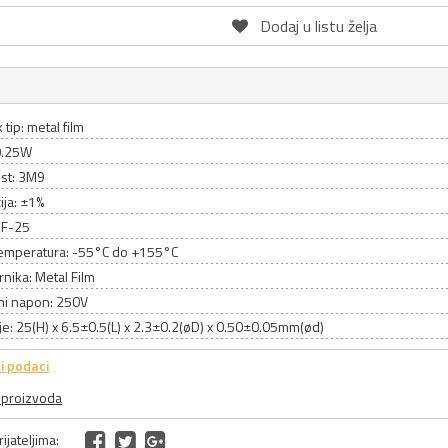
Dodaj u listu želja
 tip: metal film
0.25W
st: 3M9
ija: ±1%
MF-25
emperatura: -55°C do +155°C
rnika: Metal Film
ni napon: 250V
e: 25(H) x 6.5±0.5(L) x 2.3±0.2(øD) x 0.50±0.05mm(ød)
i podaci
a proizvoda
ijateljima: