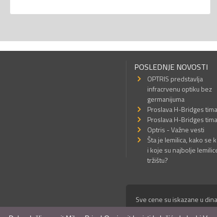
POSLEDNJE NOVOSTI
OPTRIS predstavlja
infracrvenu optiku bez
germanijuma
Proslava H-Bridges tim
Proslava H-Bridges tim
Optris - Važne vesti
Šta je lemilica, kako se k
i koje su najbolje lemilic
tržištu?
Sve cene su iskazane u dina
© Mikro Princ 1999 - 2026. 