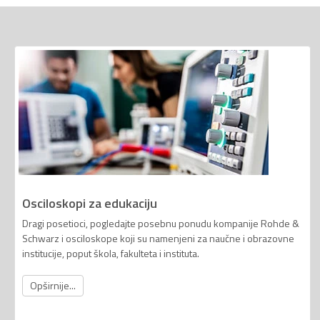
Osciloskopi za edukaciju
Dragi posetioci, pogledajte posebnu ponudu kompanije Rohde &
Schwarz i osciloskope koji su namenjeni za naučne i obrazovne
institucije, poput škola, fakulteta i instituta.
Opširnije...