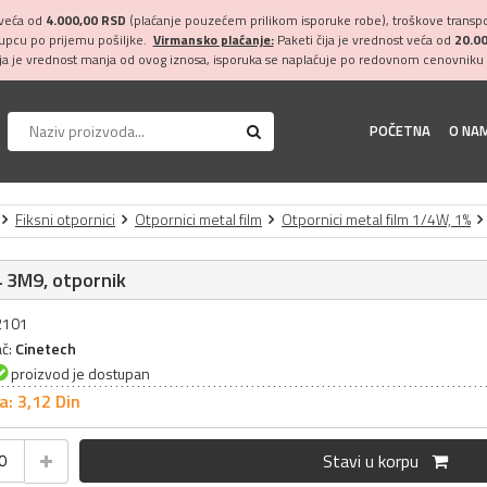
 veća od
4.000,00 RSD
(plaćanje pouzećem prilikom isporuke robe), troškove transpor
kupcu po prijemu pošiljke.
Virmansko plaćanje:
Paketi čija je vrednost veća od
20.0
ija je vrednost manja od ovog iznosa, isporuka se naplaćuje po redovnom cenovniku 
POČETNA
O NA
Fiksni otpornici
Otpornici metal film
Otpornici metal film 1/4W, 1%
 3M9, otpornik
32101
ač:
Cinetech
proizvod je dostupan
a: 3,
12
Din
Stavi u korpu