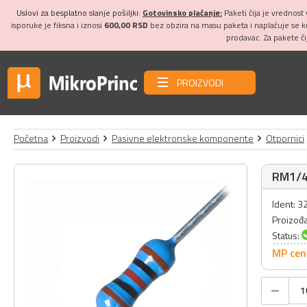
Uslovi za besplatno slanje pošiljki:
Gotovinsko plaćanje:
Paketi čija je vrednost
isporuke je fiksna i iznosi
600,00 RSD
bez obzira na masu paketa i naplaćuje se 
prodavac. Za pakete č
PROIZVODI
Početna
Proizvodi
Pasivne elektronske komponente
Otpornici
RM1/4
Ident: 
Proizođ
Status:
MP cen