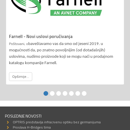
Farnell - Novi uslovi poručivanja
Poštovani, o
baveštavamo vas da smo od jeseni 2019. u
mogućnosti da, po znatno povoljnijim (od dotadašnjih)
uslovima, nudimo proizvode koji se mogu naći u prodajnom
katalogu kompanije Farnell.
Opširnije...
POSLEDNJE NOVOSTI
OPTRIS predstavlja infracrvenu optiku bez germanijuma
Proslava H-Bridges tima