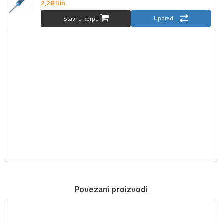
2,
28
Din
Uporedi
Stavi u korpu
Povezani proizvodi