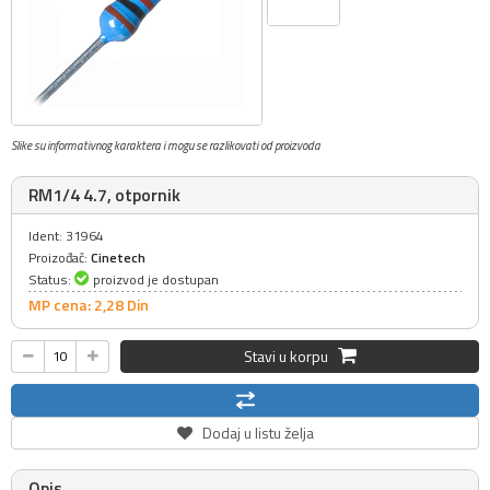
Slike su informativnog karaktera i mogu se razlikovati od proizvoda
RM1/4 4.7, otpornik
Ident: 31964
Proizođač:
Cinetech
Status:
proizvod je dostupan
MP cena: 2,
28
Din
Stavi u korpu
Dodaj u listu želja
Opis