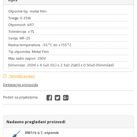
Otpornik tip: metal film
Snaga: 0.25W
Otpornost: 4R7
Tolerancija: ±1%
Serija: MF-25
Radna temperatura: -55°C do +155°C
Tip otpornika: Metal Film
Max radni napon: 250V
Dimenzije: 25(H) x 6.5±0.5(L) x 2.3±0.2(øD) x 0.50±0.05mm(ød)
Tehnički podaci
Deklaracija proizvoda
Podeli sa prijateljima:
Nedavno pregledani proizvodi
RM1/4 4.7, otpornik