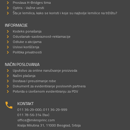
Proslava H-Bridges tima
Optris - Važne vesti
Šta je lemilica, kako se koristi i koje su najbolje lemilice na tržištu?
INFORMACIJE
Kodeks ponašanja
Odustanak-saobraznost-reklamacije
Odluke o akcijama
Uslovi korišćenja
Politika privatnosti
NAČIN POSLOVANJA
Uputstvo za online naručivanje proizvoda
Načini plaćanja
Dostava I preuzimanje robe
Dokument za evidentiranje poslovnih partnera
Potvrda o izvršenom evidentiranju za PDV
KONTAKT
011 36-29-000; 011 36-29-999
011 78-56-314 (fax)
office@mikroprinc.com
Kralja Milutina 31, 11000 Beograd, Srbija