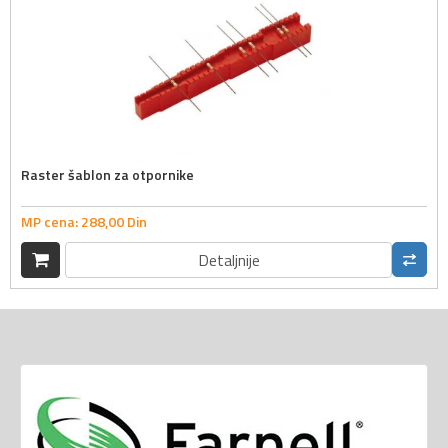
Raster šablon za otpornike
MP cena:
288,
00
Din
Detaljnije