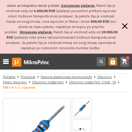
Uslovi za besplatno slanje pošiljki:
Gotovinsko plaćanje:
Paketi čija je
vrednost veća od
4.000,00 RSD
(plaćanje pouzećem prilikom isporuke
robe), troškove transporta snosi prodavac. Za pakete čija je vrednost
manja od ovog iznosa, cena isporuke je fiksna i iznosi
600,00 RSD
bez
obzira na masu paketa i naplaćuje se kupcu po prijemu
pošiljke.
Virmansko plaćanje:
Paketi čija je vrednost veća od
20.000,00
RSD
(plaćanje robe preko računa/virmanski) troškove transporta snosi
prodavac. Za pakete čija je vrednost manja od ovog iznosa, isporuka se
naplaćuje po redovnom cenovniku kurirske službe.
0
shopping_cart
https
Početna
Proizvodi
Pasivne elektronske komponente
Otpornici
Fiksni otpornici
Otpornici metal film
Otpornici metal film 1/4W, 1%
RM1/4 4.7, otpornik