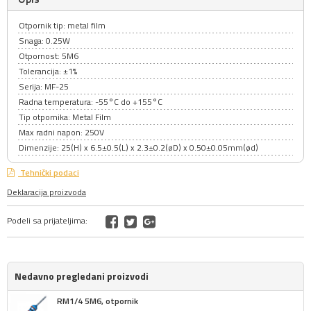
Otpornik tip: metal film
Snaga: 0.25W
Otpornost: 5M6
Tolerancija: ±1%
Serija: MF-25
Radna temperatura: -55°C do +155°C
Tip otpornika: Metal Film
Max radni napon: 250V
Dimenzije: 25(H) x 6.5±0.5(L) x 2.3±0.2(øD) x 0.50±0.05mm(ød)
Tehnički podaci
Deklaracija proizvoda
Podeli sa prijateljima:
Nedavno pregledani proizvodi
RM1/4 5M6, otpornik