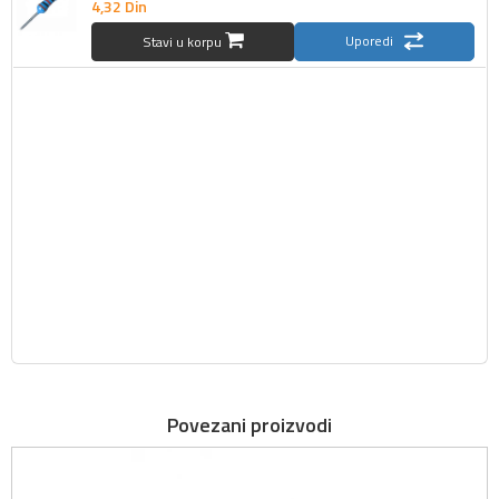
4,
32
Din
Uporedi
Stavi u korpu
Povezani proizvodi