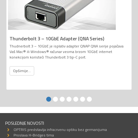
Thunderbolt 3 – 10GbE Adapter (QNA Series)
Thudnerbolt 3 – 10GbE je isplativ adapter QNAP QNA serije pojačava
Vaš Mac® ili Windows® računar veoma brzom 10GbE internet
konekcijom koristeći Thunderbolt 3 tip-C port.
Opširnije...
POSLEDNJE NOVOSTI
OPTRIS predstavlja infracrvenu optiku bez germanijuma
Proslava H-Bridges tima