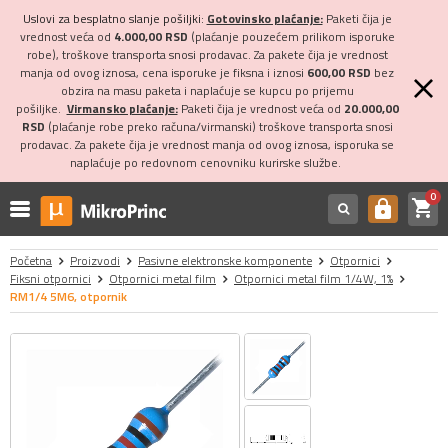
Uslovi za besplatno slanje pošiljki:
Gotovinsko plaćanje:
Paketi čija je
vrednost veća od
4.000,00 RSD
(plaćanje pouzećem prilikom isporuke
robe), troškove transporta snosi prodavac. Za pakete čija je vrednost
manja od ovog iznosa, cena isporuke je fiksna i iznosi
600,00 RSD
bez
obzira na masu paketa i naplaćuje se kupcu po prijemu
pošiljke.
Virmansko plaćanje:
Paketi čija je vrednost veća od
20.000,00
RSD
(plaćanje robe preko računa/virmanski) troškove transporta snosi
prodavac. Za pakete čija je vrednost manja od ovog iznosa, isporuka se
naplaćuje po redovnom cenovniku kurirske službe.
0
shopping_cart
https
Početna
Proizvodi
Pasivne elektronske komponente
Otpornici
Fiksni otpornici
Otpornici metal film
Otpornici metal film 1/4W, 1%
RM1/4 5M6, otpornik