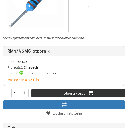
Slike su informativnog karaktera i mogu se razlikovati od proizvoda
RM1/4 5M6, otpornik
Ident: 32103
Proizođač:
Cinetech
Status:
proizvod je dostupan
MP cena: 4,
32
Din
Stavi u korpu
Dodaj u listu želja
Opis