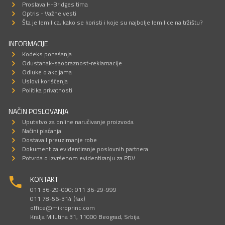
Proslava H-Bridges tima
Optris - Važne vesti
Šta je lemilica, kako se koristi i koje su najbolje lemilice na tržištu?
INFORMACIJE
Kodeks ponašanja
Odustanak-saobraznost-reklamacije
Odluke o akcijama
Uslovi korišćenja
Politika privatnosti
NAČIN POSLOVANJA
Uputstvo za online naručivanje proizvoda
Načini plaćanja
Dostava I preuzimanje robe
Dokument za evidentiranje poslovnih partnera
Potvrda o izvršenom evidentiranju za PDV
KONTAKT
011 36-29-000; 011 36-29-999
011 78-56-314 (fax)
office@mikroprinc.com
Kralja Milutina 31, 11000 Beograd, Srbija