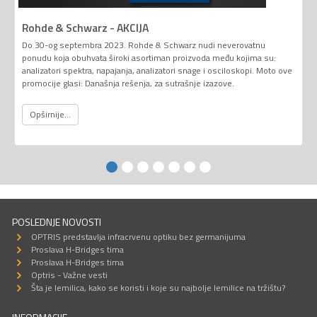
Rohde & Schwarz - AKCIJA
Do 30-og septembra 2023. Rohde & Schwarz nudi neverovatnu
ponudu koja obuhvata široki asortiman proizvoda među kojima su:
analizatori spektra, napajanja, analizatori snage i osciloskopi. Moto ove
promocije glasi: Današnja rešenja, za sutrašnje izazove.
Opširnije...
POSLEDNJE NOVOSTI
OPTRIS predstavlja infracrvenu optiku bez germanijuma
Proslava H-Bridges tima
Proslava H-Bridges tima
Optris - Važne vesti
Šta je lemilica, kako se koristi i koje su najbolje lemilice na tržištu?