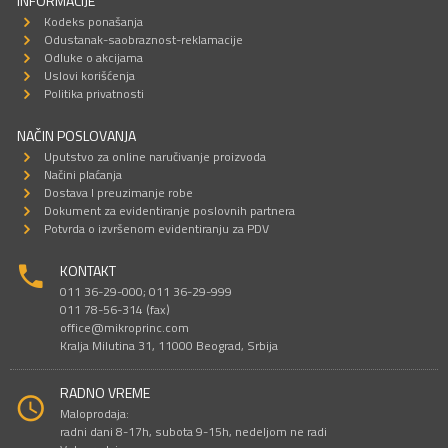
INFORMACIJE
Kodeks ponašanja
Odustanak-saobraznost-reklamacije
Odluke o akcijama
Uslovi korišćenja
Politika privatnosti
NAČIN POSLOVANJA
Uputstvo za online naručivanje proizvoda
Načini plaćanja
Dostava I preuzimanje robe
Dokument za evidentiranje poslovnih partnera
Potvrda o izvršenom evidentiranju za PDV
KONTAKT
011 36-29-000; 011 36-29-999
011 78-56-314 (fax)
office@mikroprinc.com
Kralja Milutina 31, 11000 Beograd, Srbija
RADNO VREME
Maloprodaja:
radni dani 8-17h, subota 9-15h, nedeljom ne radi