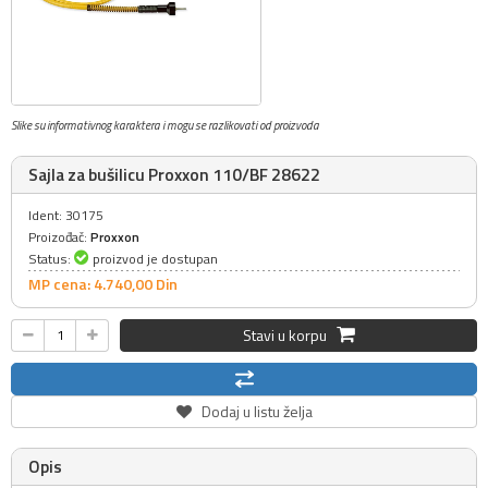
Slike su informativnog karaktera i mogu se razlikovati od proizvoda
Sajla za bušilicu Proxxon 110/BF 28622
Ident: 30175
Proizođač:
Proxxon
Status:
proizvod je dostupan
MP cena: 4.740,
00
Din
Stavi u korpu
Dodaj u listu želja
Opis