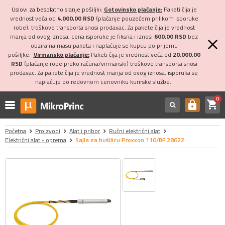
Uslovi za besplatno slanje pošiljki:
Gotovinsko plaćanje:
Paketi čija je
vrednost veća od
4.000,00 RSD
(plaćanje pouzećem prilikom isporuke
robe), troškove transporta snosi prodavac. Za pakete čija je vrednost
manja od ovog iznosa, cena isporuke je fiksna i iznosi
600,00 RSD
bez
obzira na masu paketa i naplaćuje se kupcu po prijemu
pošiljke.
Virmansko plaćanje:
Paketi čija je vrednost veća od
20.000,00
RSD
(plaćanje robe preko računa/virmanski) troškove transporta snosi
prodavac. Za pakete čija je vrednost manja od ovog iznosa, isporuka se
naplaćuje po redovnom cenovniku kurirske službe.
0
shopping_cart
https
Početna
Proizvodi
Alat i pribor
Ručni električni alat
Električni alat - oprema
Sajla za bušilicu Proxxon 110/BF 28622