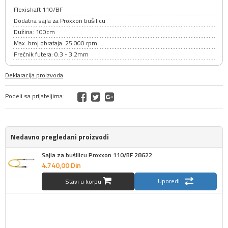
Flexishaft 110/BF
Dodatna sajla za Proxxon bušilicu
Dužina: 100cm
Max. broj obrataja: 25.000 rpm
Prečnik futera: 0.3 - 3.2mm
Deklaracija proizvoda
Podeli sa prijateljima:
Nedavno pregledani proizvodi
Sajla za bušilicu Proxxon 110/BF 28622
4.740,
00
Din
Uporedi
Stavi u korpu