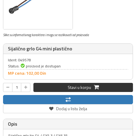
Slike su informativnog karaktera i mogu se razlikovati od proizvoda
Sijalično grlo G4 mini plastično
Ident: 049578
Status:
proizvod je dostupan
MP cena: 102,
00
Din
Stavi u korpu
Dodaj u listu želja
Opis
Sijalično grlo tip G4 / GX5.3 / GY6.35