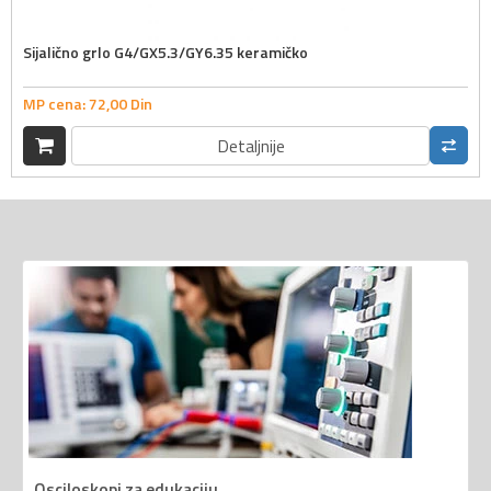
Sijalično grlo G4/GX5.3/GY6.35 keramičko
MP cena:
72,
00
Din
Detaljnije
Osciloskopi za edukaciju