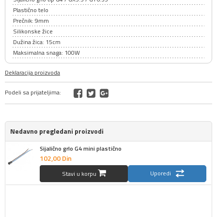
Plastično telo
Prečnik: 9mm
Silikonske žice
Dužina žica: 15cm
Maksimalna snaga: 100W
Deklaracija proizvoda
Podeli sa prijateljima:
Nedavno pregledani proizvodi
Sijalično grlo G4 mini plastično
102,
00
Din
Uporedi
Stavi u korpu