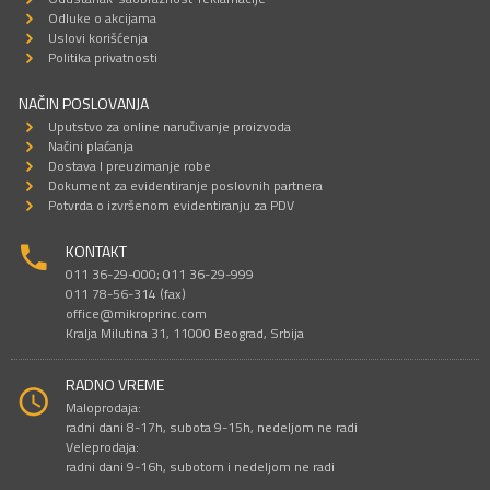
Odluke o akcijama
Uslovi korišćenja
Politika privatnosti
NAČIN POSLOVANJA
Uputstvo za online naručivanje proizvoda
Načini plaćanja
Dostava I preuzimanje robe
Dokument za evidentiranje poslovnih partnera
Potvrda o izvršenom evidentiranju za PDV
KONTAKT
011 36-29-000; 011 36-29-999
011 78-56-314 (fax)
office@mikroprinc.com
Kralja Milutina 31, 11000 Beograd, Srbija
RADNO VREME
Maloprodaja:
radni dani 8-17h, subota 9-15h, nedeljom ne radi
Veleprodaja:
radni dani 9-16h, subotom i nedeljom ne radi