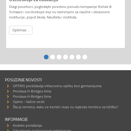
Dragi posetioci, pogledajte posebnu ponudu kompanije Rohde &
Schwarz i osciloskope koji su namenjeni za naučne i obrazovne
institucije, poput škola, fakulteta i instituta.
Opširnije...
POSLEDNJE NOVOSTI
OPTRIS predstavlja infracrvenu optiku bez germanijuma
Proslava H-Bridges tima
Proslava H-Bridges tima
Optris - Važne vesti
Šta je lemilica, kako se koristi i koje su najbolje lemilice na tržištu?
INFORMACIJE
Kodeks ponašanja
Odustanak-saobraznost-reklamacije