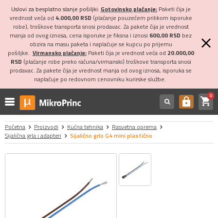
Uslovi za besplatno slanje pošiljki:
Gotovinsko plaćanje:
Paketi čija je
vrednost veća od
4.000,00 RSD
(plaćanje pouzećem prilikom isporuke
robe), troškove transporta snosi prodavac. Za pakete čija je vrednost
manja od ovog iznosa, cena isporuke je fiksna i iznosi
600,00 RSD
bez
obzira na masu paketa i naplaćuje se kupcu po prijemu
pošiljke.
Virmansko plaćanje:
Paketi čija je vrednost veća od
20.000,00
RSD
(plaćanje robe preko računa/virmanski) troškove transporta snosi
prodavac. Za pakete čija je vrednost manja od ovog iznosa, isporuka se
naplaćuje po redovnom cenovniku kurirske službe.
0
shopping_cart
https
Početna
Proizvodi
Kućna tehnika
Rasvetna oprema
Sijalična grla i adapteri
Sijalično grlo G4 mini plastično