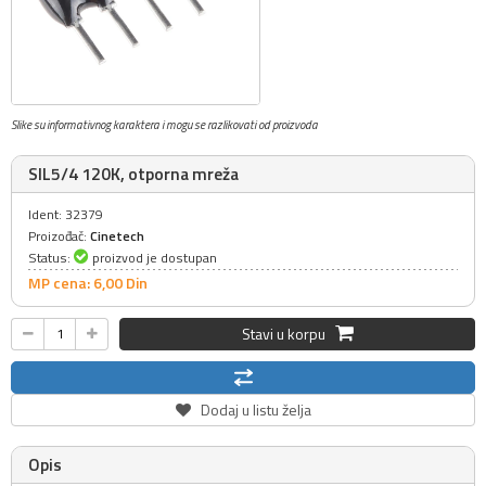
Slike su informativnog karaktera i mogu se razlikovati od proizvoda
SIL5/4 120K, otporna mreža
Ident: 32379
Proizođač:
Cinetech
Status:
proizvod je dostupan
MP cena: 6,
00
Din
Stavi u korpu
Dodaj u listu želja
Opis