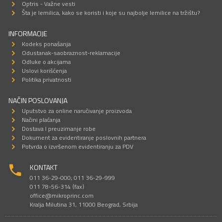
Optris - Važne vesti
Šta je lemilica, kako se koristi i koje su najbolje lemilice na tržištu?
INFORMACIJE
Kodeks ponašanja
Odustanak-saobraznost-reklamacije
Odluke o akcijama
Uslovi korišćenja
Politika privatnosti
NAČIN POSLOVANJA
Uputstvo za online naručivanje proizvoda
Načini plaćanja
Dostava I preuzimanje robe
Dokument za evidentiranje poslovnih partnera
Potvrda o izvršenom evidentiranju za PDV
KONTAKT
011 36-29-000; 011 36-29-999
011 78-56-314 (fax)
office@mikroprinc.com
Kralja Milutina 31, 11000 Beograd, Srbija