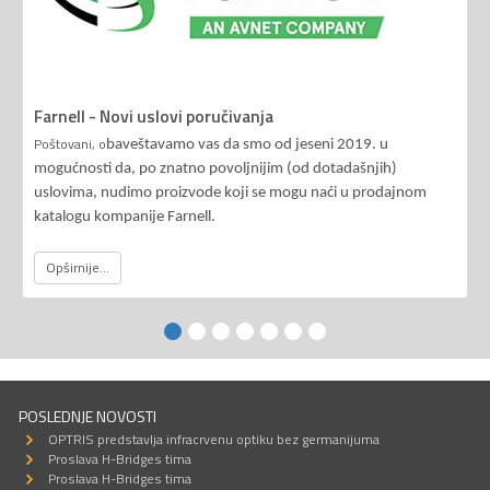
Farnell - Novi uslovi poručivanja
Poštovani, o
baveštavamo vas da smo od jeseni 2019. u
mogućnosti da, po znatno povoljnijim (od dotadašnjih)
uslovima, nudimo proizvode koji se mogu naći u prodajnom
katalogu kompanije Farnell.
Opširnije...
POSLEDNJE NOVOSTI
OPTRIS predstavlja infracrvenu optiku bez germanijuma
Proslava H-Bridges tima
Proslava H-Bridges tima