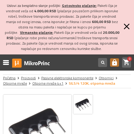
Uslovi za besplatno slanje pošiljki:
Gotovinsko plaćanje:
Paketi čija je
vrednost veća od
4.000,00 RSD
(plaćanje pouzećem prilikom isporuke
robe), troškove transporta snosi prodavac. Za pakete čija je vrednost
manja od ovog iznosa, cena isporuke je fiksna i iznosi
600,00 RSD
bez
obzira na masu paketa i naplaćuje se kupcu po prijemu
pošiljke.
Virmansko plaćanje:
Paketi čija je vrednost veća od
20.000,00
RSD
(plaćanje robe preko računa/virmanski) troškove transporta snosi
prodavac. Za pakete čija je vrednost manja od ovog iznosa, isporuka se
naplaćuje po redovnom cenovniku kurirske službe.
0
shopping_cart
https
Početna
Proizvodi
Pasivne elektronske komponente
Otpornici
Otporne mreže
Otporne mreže 4+1
SIL5/4 120K, otporna mreža