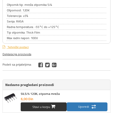
Otpornik tip: mreža otpornika 5/4
Otpornost: 120K
Tolerancija: ±5%
Serija: RA5A
Radna temperatura: -55°C do +125°C
Tip otpornika: Thick Film
Max radni napon: 100V
Tehnički podaci
Deklaracija proizvoda
Podeli sa prijateljima:
Nedavno pregledani proizvodi
SIL5/4 120K, otporna mreža
6,
00
Din
Uporedi
Stavi u korpu