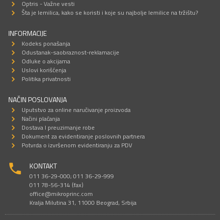
Optris - Važne vesti
Šta je lemilica, kako se koristi i koje su najbolje lemilice na tržištu?
INFORMACIJE
Kodeks ponašanja
Odustanak-saobraznost-reklamacije
Odluke o akcijama
Uslovi korišćenja
Politika privatnosti
NAČIN POSLOVANJA
Uputstvo za online naručivanje proizvoda
Načini plaćanja
Dostava I preuzimanje robe
Dokument za evidentiranje poslovnih partnera
Potvrda o izvršenom evidentiranju za PDV
KONTAKT
011 36-29-000; 011 36-29-999
011 78-56-314 (fax)
office@mikroprinc.com
Kralja Milutina 31, 11000 Beograd, Srbija