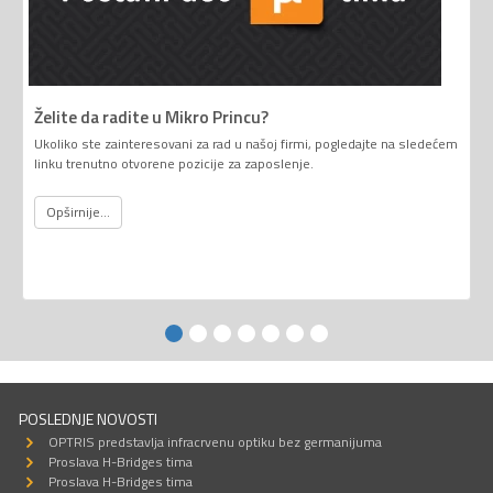
Želite da radite u Mikro Princu?
Ukoliko ste zainteresovani za rad u našoj firmi, pogledajte na sledećem
linku trenutno otvorene pozicije za zaposlenje.
Opširnije...
POSLEDNJE NOVOSTI
OPTRIS predstavlja infracrvenu optiku bez germanijuma
Proslava H-Bridges tima
Proslava H-Bridges tima