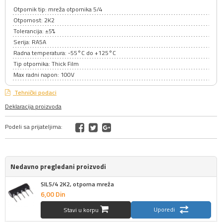
Otpornik tip: mreža otpornika 5/4
Otpornost: 2K2
Tolerancija: ±5%
Serija: RA5A
Radna temperatura: -55°C do +125°C
Tip otpornika: Thick Film
Max radni napon: 100V
Tehnički podaci
Deklaracija proizvoda
Podeli sa prijateljima:
Nedavno pregledani proizvodi
SIL5/4 2K2, otporna mreža
6,
00
Din
Uporedi
Stavi u korpu