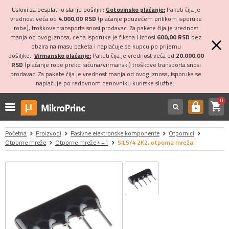
Uslovi za besplatno slanje pošiljki:
Gotovinsko plaćanje:
Paketi čija je
vrednost veća od
4.000,00 RSD
(plaćanje pouzećem prilikom isporuke
robe), troškove transporta snosi prodavac. Za pakete čija je vrednost
manja od ovog iznosa, cena isporuke je fiksna i iznosi
600,00 RSD
bez
obzira na masu paketa i naplaćuje se kupcu po prijemu
pošiljke.
Virmansko plaćanje:
Paketi čija je vrednost veća od
20.000,00
RSD
(plaćanje robe preko računa/virmanski) troškove transporta snosi
prodavac. Za pakete čija je vrednost manja od ovog iznosa, isporuka se
naplaćuje po redovnom cenovniku kurirske službe.
0
shopping_cart
https
Početna
Proizvodi
Pasivne elektronske komponente
Otpornici
Otporne mreže
Otporne mreže 4+1
SIL5/4 2K2, otporna mreža