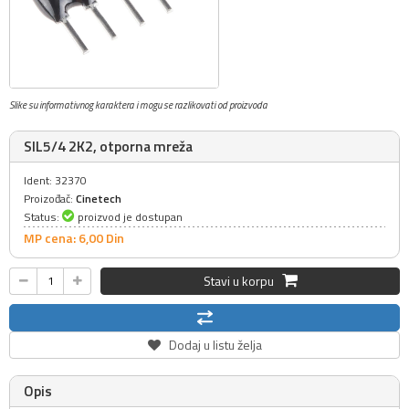
Slike su informativnog karaktera i mogu se razlikovati od proizvoda
SIL5/4 2K2, otporna mreža
Ident: 32370
Proizođač:
Cinetech
Status:
proizvod je dostupan
MP cena: 6,
00
Din
Stavi u korpu
Dodaj u listu želja
Opis