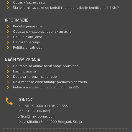
Optris - Važne vesti
Šta je lemilica, kako se koristi i koje su najbolje lemilice na tržištu?
INFORMACIJE
Kodeks ponašanja
Odustanak-saobraznost-reklamacije
Odluke o akcijama
Uslovi korišćenja
Politika privatnosti
NAČIN POSLOVANJA
Uputstvo za online naručivanje proizvoda
Načini plaćanja
Dostava I preuzimanje robe
Dokument za evidentiranje poslovnih partnera
Potvrda o izvršenom evidentiranju za PDV
KONTAKT
011 36-29-000; 011 36-29-999
011 78-56-314 (fax)
office@mikroprinc.com
Kralja Milutina 31, 11000 Beograd, Srbija