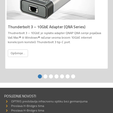
Thunderbolt 3 – 10GbE Adapter (QNA Series)
Thudnerbolt 3 – 10GbE je isplativ adapter QNAP QNA serije pojačava
Vaš Mac® ili Windows® računar veoma brzom 10GbE internet
konekcijom koristeći Thunderbolt 3 tip-C port.
Opširnije...
POSLEDNJE NOVOSTI
OPTRIS predstavlja infracrvenu optiku bez germanijuma
Proslava H-Bridges tima
Proslava H-Bridges tima