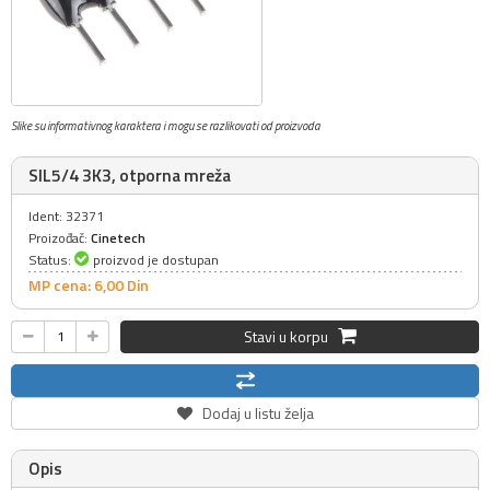
Slike su informativnog karaktera i mogu se razlikovati od proizvoda
SIL5/4 3K3, otporna mreža
Ident: 32371
Proizođač:
Cinetech
Status:
proizvod je dostupan
MP cena: 6,
00
Din
Stavi u korpu
Dodaj u listu želja
Opis