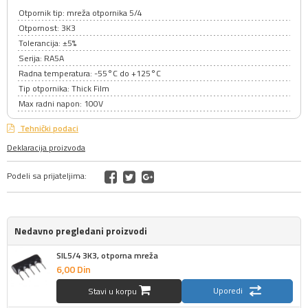
Otpornik tip: mreža otpornika 5/4
Otpornost: 3K3
Tolerancija: ±5%
Serija: RA5A
Radna temperatura: -55°C do +125°C
Tip otpornika: Thick Film
Max radni napon: 100V
Tehnički podaci
Deklaracija proizvoda
Podeli sa prijateljima:
Nedavno pregledani proizvodi
SIL5/4 3K3, otporna mreža
6,
00
Din
Uporedi
Stavi u korpu