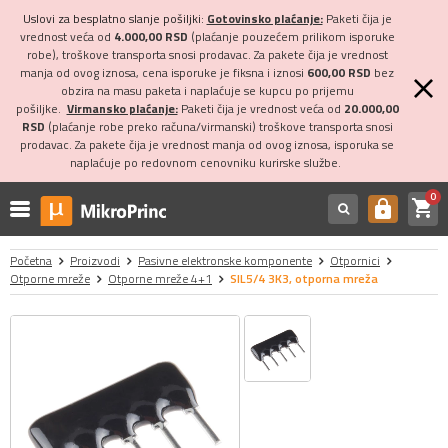
Uslovi za besplatno slanje pošiljki:
Gotovinsko plaćanje:
Paketi čija je
vrednost veća od
4.000,00 RSD
(plaćanje pouzećem prilikom isporuke
robe), troškove transporta snosi prodavac. Za pakete čija je vrednost
manja od ovog iznosa, cena isporuke je fiksna i iznosi
600,00 RSD
bez
obzira na masu paketa i naplaćuje se kupcu po prijemu
pošiljke.
Virmansko plaćanje:
Paketi čija je vrednost veća od
20.000,00
RSD
(plaćanje robe preko računa/virmanski) troškove transporta snosi
prodavac. Za pakete čija je vrednost manja od ovog iznosa, isporuka se
naplaćuje po redovnom cenovniku kurirske službe.
0
shopping_cart
https
Početna
Proizvodi
Pasivne elektronske komponente
Otpornici
Otporne mreže
Otporne mreže 4+1
SIL5/4 3K3, otporna mreža