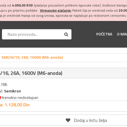
 veća od
4.000,00 RSD
(plaćanje pouzećem prilikom isporuke robe), troškove transpor
kupcu po prijemu pošiljke.
Virmansko plaćanje:
Paketi čija je vrednost veća od
20.0
ija je vrednost manja od ovog iznosa, isporuka se naplaćuje po redovnom cenovniku 
POČETNA
O NA
SKN26/16, 26A, 1600V (M6-anoda)
/16, 26A, 1600V (M6-anoda)
14786
ač:
Semikron
trenutno nedostupan
a: 1.128,
00
Din
Dodaj u listu želja