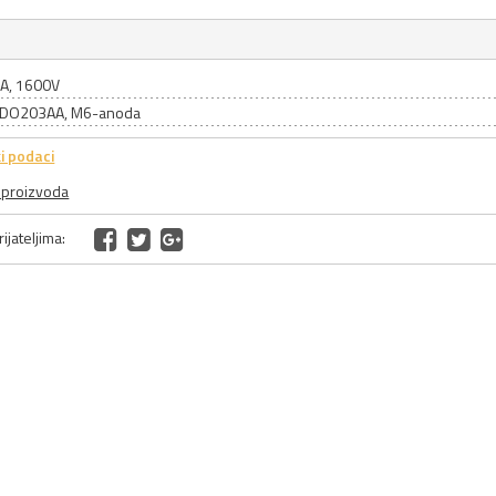
6A, 1600V
: DO203AA, M6-anoda
i podaci
a proizvoda
ijateljima: