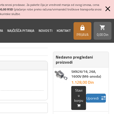
ta snosi prodavac. Za pakete čija je vrednost manja od ovog iznosa, cena
00,00 RSD
(plaćanje robe preko računa/virmanski) troškove transporta snosi
kurirske službe.
shopping_cart
https
MA
NAJČEŠĆA PITANJA
NOVOSTI
KONTAKT
PRIJAVA
0,
00
Din
Nedavno pregledani
proizvodi
SKN26/16, 26A,
1600V (M6-anoda)
1.128,
00
Din
Stavi
u
Uporedi
korpu