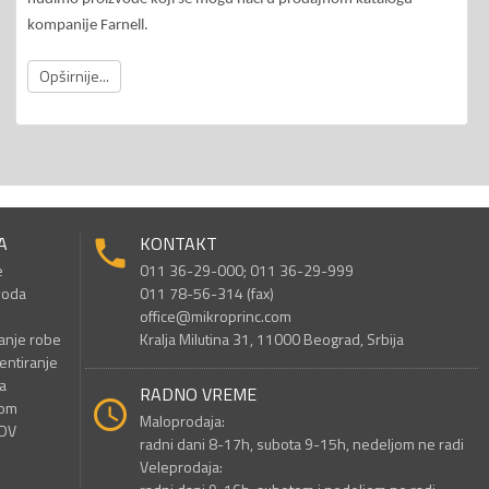
kompanije Farnell.
Opširnije...
A
KONTAKT
e
011 36-29-000; 011 36-29-999
voda
011 78-56-314 (fax)
office@mikroprinc.com
anje robe
Kralja Milutina 31, 11000 Beograd, Srbija
entiranje
a
RADNO VREME
nom
Maloprodaja:
PDV
radni dani 8-17h, subota 9-15h, nedeljom ne radi
Veleprodaja: