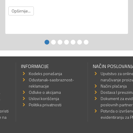
Opširnije...
INFORMACIJE
NAČIN POSLOVANJ
Kodeks ponašanja
Uputstvo za onlin
Odustanak-saobraznost-
naručivanje proiz
reklamacije
Načini plaćanja
a
Odluke o akcijama
Dostava I preuzim
a
Uslovi korišćenja
Dokument za evid
Politika privatnosti
poslovnih partner
oristi
Potvrda o izvrše
e na
evidentiranju za 