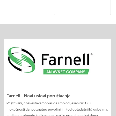
Farnell - Novi uslovi poručivanja
Poštovani, o
baveštavamo vas da smo od jeseni 2019. u
mogućnosti da, po znatno povoljnijim (od dotadašnjih) uslovima,
nudimo proizvode koji se mogu naći u prodajnom katalogu