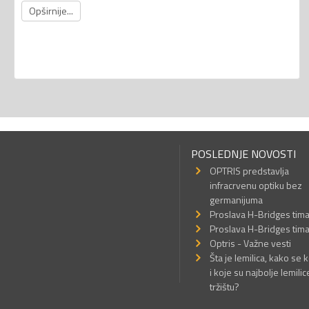
Opširnije...
POSLEDNJE NOVOSTI
OPTRIS predstavlja
infracrvenu optiku bez
germanijuma
Proslava H-Bridges tim
Proslava H-Bridges tim
Optris - Važne vesti
Šta je lemilica, kako se k
i koje su najbolje lemilic
tržištu?