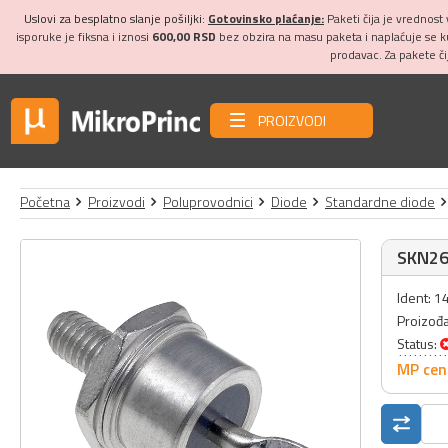
Uslovi za besplatno slanje pošiljki:
Gotovinsko plaćanje:
Paketi čija je vrednost
isporuke je fiksna i iznosi
600,00 RSD
bez obzira na masu paketa i naplaćuje se 
prodavac. Za pakete č
PROIZVODI
Početna
Proizvodi
Poluprovodnici
Diode
Standardne diode
SKN26
Ident: 
Proizođ
Status:
MP cen