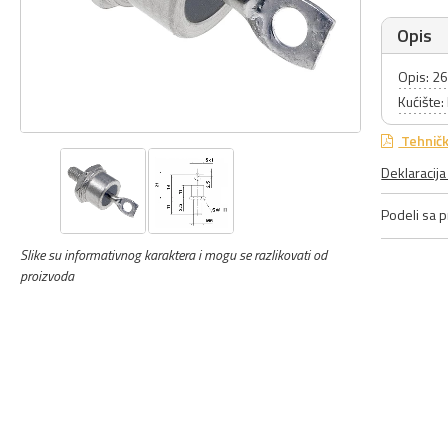
Opis
Opis: 2
Kućište
Tehničk
Deklaracij
Podeli sa pr
Slike su informativnog karaktera i mogu se razlikovati od
proizvoda