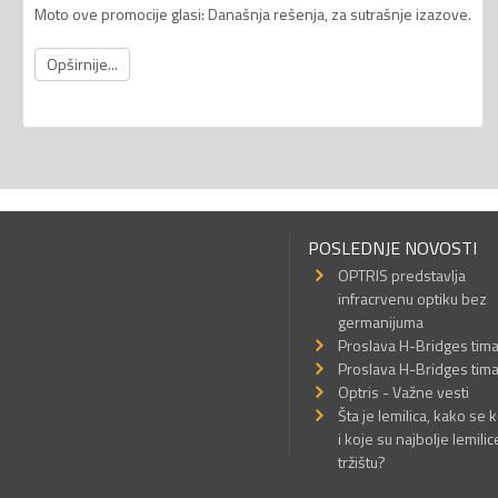
Moto ove promocije glasi: Današnja rešenja, za sutrašnje izazove.
Opširnije...
POSLEDNJE NOVOSTI
OPTRIS predstavlja
infracrvenu optiku bez
germanijuma
Proslava H-Bridges tim
Proslava H-Bridges tim
Optris - Važne vesti
Šta je lemilica, kako se k
i koje su najbolje lemilic
tržištu?