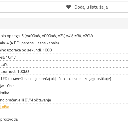
Dodaj u listu želja
aznih opsega: 6 (±400mV, ±800mV, ±2V, ±4V, ±8V, ±20V)
ala: 4 (4 DC uparena ulazna kanala)
lno uzoraka po sekundi: 1000
ost: 10mV
: ±3%
otpornost: 100kΩ
 LED (obaveštava da je uređaj uključen ili da snima/dijagnostikuje)
ja: 10bit
istike:
no praćenje ili DVM očitavanje
j više
a proizvoda