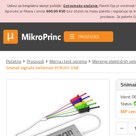
Uslovi za besplatno slanje pošiljki:
Gotovinsko plaćanje:
Paketi čija je vrednost
isporuke je fiksna i iznosi
600,00 RSD
bez obzira na masu paketa i naplaćuje se 
prodavac. Za pakete č
PROIZVODI
Početna
Proizvodi
Merna i test oprema
Merenje električnih veli
Snimač signala Velleman PCRU01 USB
Snima
Ident: 
Status:
MP cen