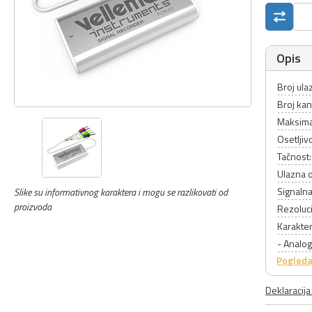
Opis
Broj ul
Broj kan
Maksima
Osetljiv
Tačnost
Ulazna 
Signalna
Slike su informativnog karaktera i mogu se razlikovati od
proizvoda
Rezoluci
Karakter
- Analog
Pogleda
Deklaracij