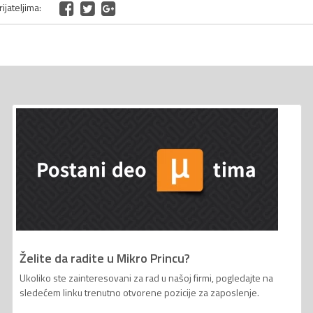
ijateljima:
Želite da radite u Mikro Princu?
Ukoliko ste zainteresovani za rad u našoj firmi, pogledajte na
sledećem linku trenutno otvorene pozicije za zaposlenje.