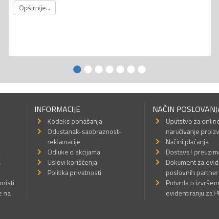
Opširnije...
INFORMACIJE
NAČIN POSLOVANJ
Kodeks ponašanja
Uputstvo za onlin
Odustanak-saobraznost-
naručivanje proiz
reklamacije
Načini plaćanja
a
Odluke o akcijama
Dostava I preuzim
a
Uslovi korišćenja
Dokument za evid
Politika privatnosti
poslovnih partner
oristi
Potvrda o izvrše
e na
evidentiranju za 