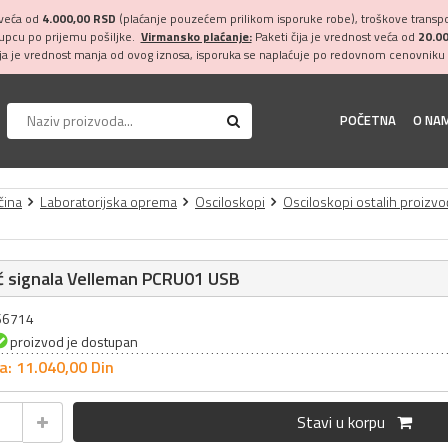
 veća od
4.000,00 RSD
(plaćanje pouzećem prilikom isporuke robe), troškove transpor
kupcu po prijemu pošiljke.
Virmansko plaćanje:
Paketi čija je vrednost veća od
20.0
ija je vrednost manja od ovog iznosa, isporuka se naplaćuje po redovnom cenovniku 
POČETNA
O NA
čina
Laboratorijska oprema
Osciloskopi
Osciloskopi ostalih proizv
č signala Velleman PCRU01 USB
066714
proizvod je dostupan
a: 11.040,
00
Din
Stavi u korpu