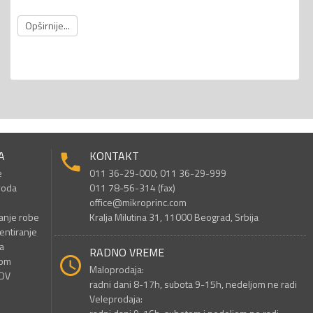
Opširnije...
A
KONTAKT
e
011 36-29-000; 011 36-29-999
voda
011 78-56-314 (fax)
office@mikroprinc.com
anje robe
Kralja Milutina 31, 11000 Beograd, Srbija
entiranje
a
RADNO VREME
nom
Maloprodaja:
PDV
radni dani 8-17h, subota 9-15h, nedeljom ne radi
Veleprodaja: