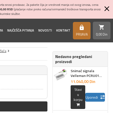
ta snosi prodavac. Za pakete čija je vrednost manja od ovog iznosa, cena
00,00 RSD
(plaćanje robe preko računa/virmanski) troškove transporta snosi
kurirske službe.
shopping_cart
https
MA
NAJČEŠĆA PITANJA
NOVOSTI
KONTAKT
PRIJAVA
0,
00
Din
ođača
Nedavno pregledani
proizvodi
Snimač signala
Velleman PCRU01
USB
11.040,
00
Din
Stavi
u
Uporedi
korpu