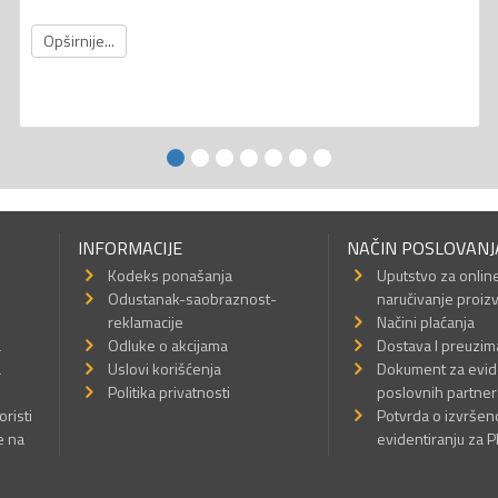
Opširnije...
INFORMACIJE
NAČIN POSLOVANJ
Kodeks ponašanja
Uputstvo za onlin
Odustanak-saobraznost-
naručivanje proiz
reklamacije
Načini plaćanja
a
Odluke o akcijama
Dostava I preuzim
a
Uslovi korišćenja
Dokument za evid
Politika privatnosti
poslovnih partner
oristi
Potvrda o izvrše
e na
evidentiranju za 