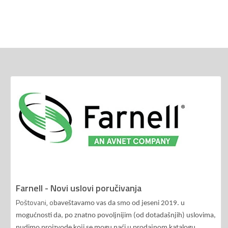
Farnell - Novi uslovi poručivanja
Poštovani, o
baveštavamo vas da smo od jeseni 2019. u
mogućnosti da, po znatno povoljnijim (od dotadašnjih) uslovima,
nudimo proizvode koji se mogu naći u prodajnom katalogu