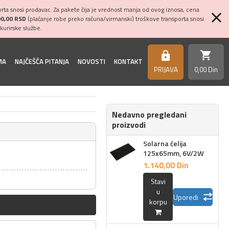
ta snosi prodavac. Za pakete čija je vrednost manja od ovog iznosa, cena
00,00 RSD
(plaćanje robe preko računa/virmanski) troškove transporta snosi
kurirske službe.
shopping_cart
https
MA
NAJČEŠĆA PITANJA
NOVOSTI
KONTAKT
PRIJAVA
0,
00
Din
Nedavno pregledani
proizvodi
Solarna ćelija
125x65mm, 6V/2W
1.140,
00
Din
Stavi
u
Uporedi
korpu