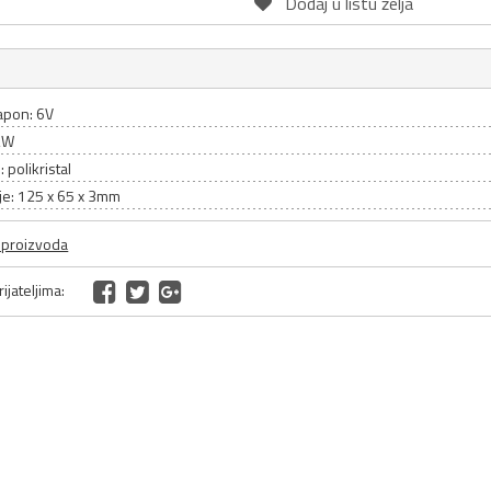
Dodaj u listu želja
apon: 6V
2W
: polikristal
je: 125 x 65 x 3mm
a proizvoda
ijateljima: