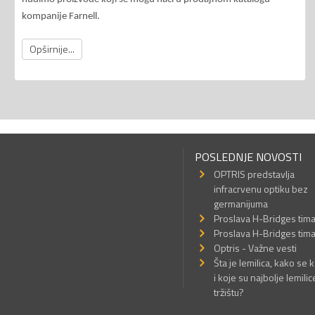
kompanije Farnell.
Opširnije...
POSLEDNJE NOVOSTI
OPTRIS predstavlja
infracrvenu optiku bez
germanijuma
Proslava H-Bridges tim
Proslava H-Bridges tim
Optris - Važne vesti
Šta je lemilica, kako se k
i koje su najbolje lemilic
tržištu?