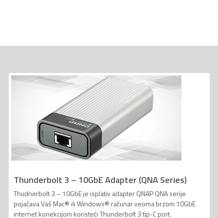
Thunderbolt 3 – 10GbE Adapter (QNA Series)
Thudnerbolt 3 – 10GbE je isplativ adapter QNAP QNA serije
pojačava Vaš Mac® ili Windows® računar veoma brzom 10GbE
internet konekcijom koristeći Thunderbolt 3 tip-C port.