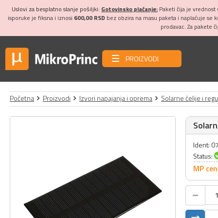
Uslovi za besplatno slanje pošiljki:
Gotovinsko plaćanje:
Paketi čija je vrednost
isporuke je fiksna i iznosi
600,00 RSD
bez obzira na masu paketa i naplaćuje se 
prodavac. Za pakete č
PROIZVODI
Početna
Proizvodi
Izvori napajanja i oprema
Solarne ćelije i reg
Solar
Ident: 
Status:
MP cen