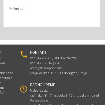
Opširnije...
A
KONTAKT
e
011 36-29-000; 011 36-29-999
voda
011 78-56-314 (fax)
office@mikroprinc.com
anje robe
Kralja Milutina 31, 11000 Beograd, Srbija
entiranje
a
RADNO VREME
nom
Maloprodaja:
PDV
radni dani 8-17h, subota 9-15h, nedeljom ne radi
Veleprodaja: