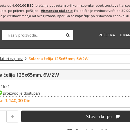
 veća od
4.000,00 RSD
(plaćanje pouzećem prilikom isporuke robe), troškove transpor
kupcu po prijemu pošiljke.
Virmansko plaćanje:
Paketi čija je vrednost veća od
20.0
ija je vrednost manja od ovog iznosa, isporuka se naplaćuje po redovnom cenovniku 
POČETNA
O NA
ulatori napona
Solarna ćelija 125x65mm, 6V/2W
na ćelija 125x65mm, 6V/2W
071621
proizvod je dostupan
a: 1.140,
00
Din
Stavi u korpu