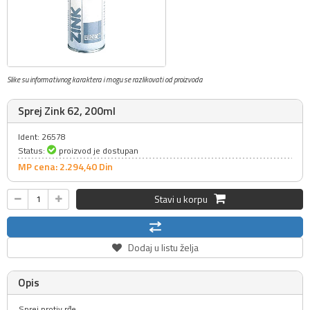
Slike su informativnog karaktera i mogu se razlikovati od proizvoda
Sprej Zink 62, 200ml
Ident: 26578
Status:
proizvod je dostupan
MP cena: 2.294,
40
Din
Stavi u korpu
Dodaj u listu želja
Opis
Sprej protiv rđe