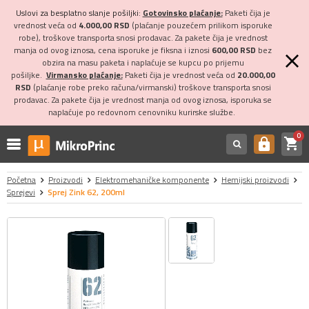
Uslovi za besplatno slanje pošiljki:
Gotovinsko plaćanje:
Paketi čija je
vrednost veća od
4.000,00 RSD
(plaćanje pouzećem prilikom isporuke
robe), troškove transporta snosi prodavac. Za pakete čija je vrednost
manja od ovog iznosa, cena isporuke je fiksna i iznosi
600,00 RSD
bez
obzira na masu paketa i naplaćuje se kupcu po prijemu
pošiljke.
Virmansko plaćanje:
Paketi čija je vrednost veća od
20.000,00
RSD
(plaćanje robe preko računa/virmanski) troškove transporta snosi
prodavac. Za pakete čija je vrednost manja od ovog iznosa, isporuka se
naplaćuje po redovnom cenovniku kurirske službe.
0
shopping_cart
https
Početna
Proizvodi
Elektromehaničke komponente
Hemijski proizvodi
Sprejevi
Sprej Zink 62, 200ml