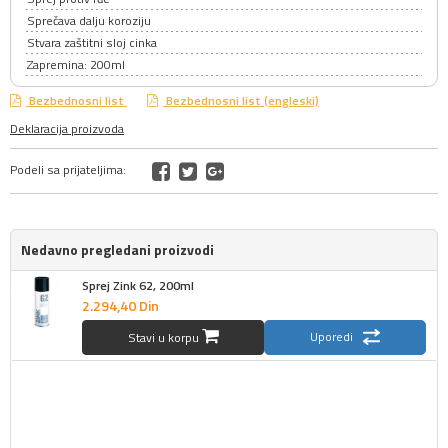
Sprečava dalju koroziju
Stvara zaštitni sloj cinka
Zapremina: 200ml
Bezbednosni list
Bezbednosni list (engleski)
Deklaracija proizvoda
Podeli sa prijateljima:
Nedavno pregledani proizvodi
Sprej Zink 62, 200ml
2.294,
40
Din
Uporedi
Stavi u korpu