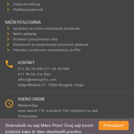
Uslovi korišćenja
Politika privatnosti
NAČIN POSLOVANJA
Uputstvo za online naručivanje proizvoda
Načini plaćanja
Dostava I preuzimanje robe
Dokument za evidentiranje poslovnih partnera
Potvrda o izvršenom evidentiranju za PDV
KONTAKT
011 36-29-000; 011 36-29-999
011 78-56-314 (fax)
office@mikroprinc.com
Kralja Milutina 31, 11000 Beograd, Srbija
RADNO VREME
Maloprodaja:
radni dani 8-17h, subota 9-15h, nedeljom ne radi
Veleprodaja:
radni dani 9-16h, subotom i nedeljom ne radi
Dobrodošli na sajt Mikro Princ! Ovaj sajt koristi
Prihvatam!
kolačiće kako bi Vam obezbedili pravilno