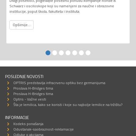
Dragi posetioci, pogledajte posebnu ponudu kompanije Rohde &
Schwarz i osciloskope koji su namenjeni za naučne i obrazovne
institucije, poput škola, fakulteta i instituta.
Opširnije...
POSLEDNJE NOVOSTI
OPTRIS predstavlja infracrvenu optiku bez germanijuma
Proslava H-Bridges tima
Proslava H-Bridges tima
Optris - Važne vesti
Šta je lemilica, kako se koristi i koje su najbolje lemilice na tržištu?
INFORMACIJE
Kodeks ponašanja
Odustanak-saobraznost-reklamacije
Odluke o akcijama