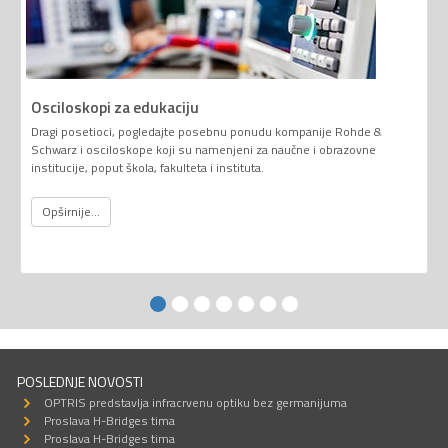
Osciloskopi za edukaciju
Dragi posetioci, pogledajte posebnu ponudu kompanije Rohde &
Schwarz i osciloskope koji su namenjeni za naučne i obrazovne
institucije, poput škola, fakulteta i instituta.
Opširnije...
POSLEDNJE NOVOSTI
OPTRIS predstavlja infracrvenu optiku bez germanijuma
Proslava H-Bridges tima
Proslava H-Bridges tima