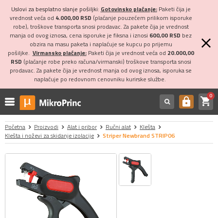
Uslovi za besplatno slanje pošiljki:
Gotovinsko plaćanje:
Paketi čija je
vrednost veća od
4.000,00 RSD
(plaćanje pouzećem prilikom isporuke
robe), troškove transporta snosi prodavac. Za pakete čija je vrednost
manja od ovog iznosa, cena isporuke je fiksna i iznosi
600,00 RSD
bez
obzira na masu paketa i naplaćuje se kupcu po prijemu
pošiljke.
Virmansko plaćanje:
Paketi čija je vrednost veća od
20.000,00
RSD
(plaćanje robe preko računa/virmanski) troškove transporta snosi
prodavac. Za pakete čija je vrednost manja od ovog iznosa, isporuka se
naplaćuje po redovnom cenovniku kurirske službe.
0
shopping_cart
https
Početna
Proizvodi
Alat i pribor
Ručni alat
Klešta
Klešta i noževi za skidanje izolacije
Striper Newbrand STRIP06