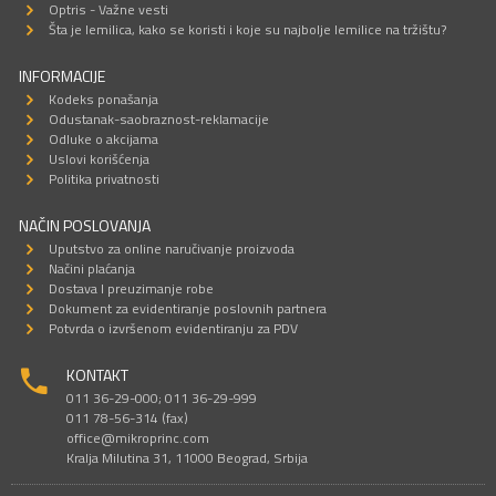
Optris - Važne vesti
Šta je lemilica, kako se koristi i koje su najbolje lemilice na tržištu?
INFORMACIJE
Kodeks ponašanja
Odustanak-saobraznost-reklamacije
Odluke o akcijama
Uslovi korišćenja
Politika privatnosti
NAČIN POSLOVANJA
Uputstvo za online naručivanje proizvoda
Načini plaćanja
Dostava I preuzimanje robe
Dokument za evidentiranje poslovnih partnera
Potvrda o izvršenom evidentiranju za PDV
KONTAKT
011 36-29-000; 011 36-29-999
011 78-56-314 (fax)
office@mikroprinc.com
Kralja Milutina 31, 11000 Beograd, Srbija