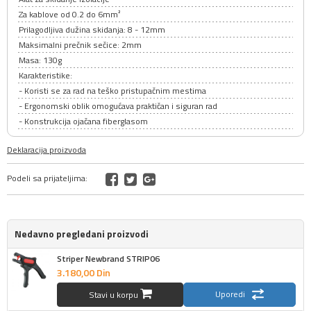
Za kablove od 0.2 do 6mm²
Prilagodljiva dužina skidanja: 8 - 12mm
Maksimalni prečnik sečice: 2mm
Masa: 130g
Karakteristike:
- Koristi se za rad na teško pristupačnim mestima
- Ergonomski oblik omogućava praktičan i siguran rad
- Konstrukcija ojačana fiberglasom
Deklaracija proizvoda
Podeli sa prijateljima:
Nedavno pregledani proizvodi
Striper Newbrand STRIP06
3.180,
00
Din
Uporedi
Stavi u korpu