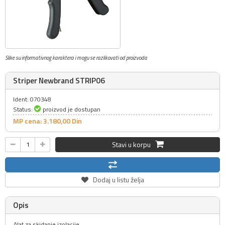
Slike su informativnog karaktera i mogu se razlikovati od proizvoda
Striper Newbrand STRIP06
Ident: 070348
Status:
proizvod je dostupan
MP cena: 3.180,
00
Din
Stavi u korpu
Dodaj u listu želja
Opis
Alat za skidanje izolacije