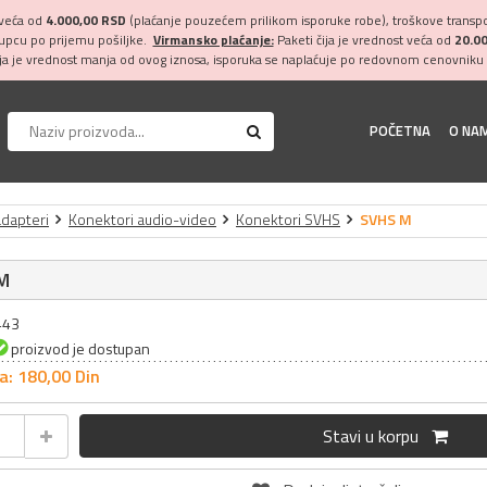
 veća od
4.000,00 RSD
(plaćanje pouzećem prilikom isporuke robe), troškove transpor
kupcu po prijemu pošiljke.
Virmansko plaćanje:
Paketi čija je vrednost veća od
20.0
ija je vrednost manja od ovog iznosa, isporuka se naplaćuje po redovnom cenovniku 
POČETNA
O NA
adapteri
Konektori audio-video
Konektori SVHS
SVHS M
M
443
proizvod je dostupan
a: 180,
00
Din
Stavi u korpu