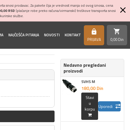
ta snosi prodavac. Za pakete čija je vrednost manja od ovog iznosa, cena
00,00 RSD
(plaćanje robe preko računa/virmanski) troškove transporta snosi
kurirske službe.
shopping_cart
https
MA
NAJČEŠĆA PITANJA
NOVOSTI
KONTAKT
PRIJAVA
0,
00
Din
Nedavno pregledani
proizvodi
SVHS M
180,
00
Din
Stavi
u
Uporedi
korpu