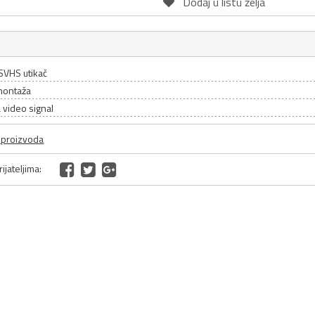
Dodaj u listu želja
SVHS utikač
montaža
 video signal
a proizvoda
ijateljima: