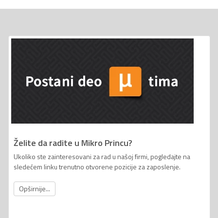
Želite da radite u Mikro Princu?
Ukoliko ste zainteresovani za rad u našoj firmi, pogledajte na
sledećem linku trenutno otvorene pozicije za zaposlenje.
Opširnije...