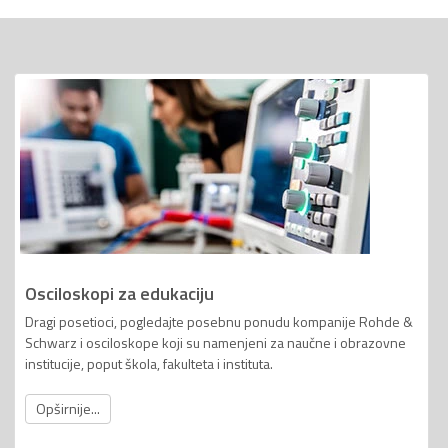
Osciloskopi za edukaciju
Dragi posetioci, pogledajte posebnu ponudu kompanije Rohde &
Schwarz i osciloskope koji su namenjeni za naučne i obrazovne
institucije, poput škola, fakulteta i instituta.
Opširnije...