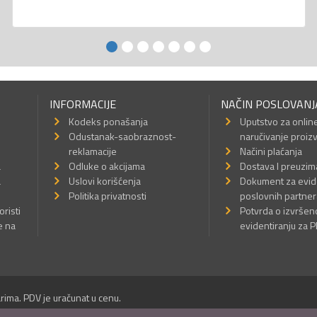
INFORMACIJE
NAČIN POSLOVANJ
Kodeks ponašanja
Uputstvo za onlin
Odustanak-saobraznost-
naručivanje proiz
reklamacije
Načini plaćanja
a
Odluke o akcijama
Dostava I preuzim
a
Uslovi korišćenja
Dokument za evid
Politika privatnosti
poslovnih partner
oristi
Potvrda o izvrše
e na
evidentiranju za 
rima. PDV je uračunat u cenu.
Sva prava su zadržana.