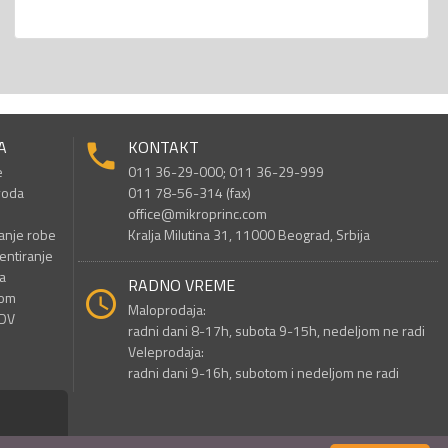
A
KONTAKT
e
011 36-29-000; 011 36-29-999
voda
011 78-56-314 (fax)
office@mikroprinc.com
anje robe
Kralja Milutina 31, 11000 Beograd, Srbija
entiranje
a
RADNO VREME
nom
Maloprodaja:
PDV
radni dani 8-17h, subota 9-15h, nedeljom ne radi
Veleprodaja:
radni dani 9-16h, subotom i nedeljom ne radi