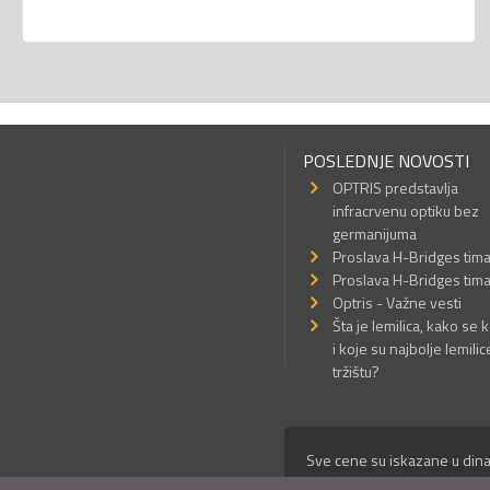
POSLEDNJE NOVOSTI
OPTRIS predstavlja
infracrvenu optiku bez
germanijuma
Proslava H-Bridges tim
Proslava H-Bridges tim
Optris - Važne vesti
Šta je lemilica, kako se k
i koje su najbolje lemilic
tržištu?
Sve cene su iskazane u dina
© Mikro Princ 1999 - 2026. 