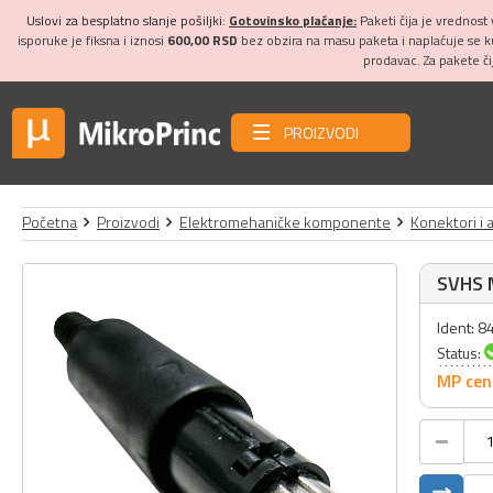
Uslovi za besplatno slanje pošiljki:
Gotovinsko plaćanje:
Paketi čija je vrednost
isporuke je fiksna i iznosi
600,00 RSD
bez obzira na masu paketa i naplaćuje se 
prodavac. Za pakete č
PROIZVODI
Početna
Proizvodi
Elektromehaničke komponente
Konektori i 
SVHS 
Ident: 8
Status:
MP cen