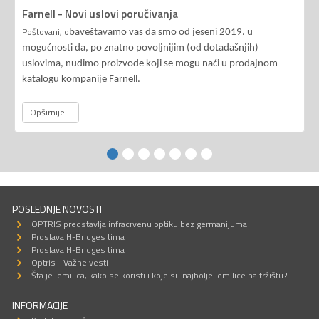
Farnell - Novi uslovi poručivanja
Poštovani, o
baveštavamo vas da smo od jeseni 2019. u
mogućnosti da, po znatno povoljnijim (od dotadašnjih)
uslovima, nudimo proizvode koji se mogu naći u prodajnom
katalogu kompanije Farnell.
Opširnije...
POSLEDNJE NOVOSTI
OPTRIS predstavlja infracrvenu optiku bez germanijuma
Proslava H-Bridges tima
Proslava H-Bridges tima
Optris - Važne vesti
Šta je lemilica, kako se koristi i koje su najbolje lemilice na tržištu?
INFORMACIJE