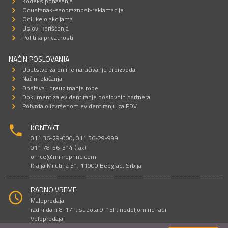
Kodeks ponašanja
Odustanak-saobraznost-reklamacije
Odluke o akcijama
Uslovi korišćenja
Politika privatnosti
NAČIN POSLOVANJA
Uputstvo za online naručivanje proizvoda
Načini plaćanja
Dostava I preuzimanje robe
Dokument za evidentiranje poslovnih partnera
Potvrda o izvršenom evidentiranju za PDV
KONTAKT
011 36-29-000; 011 36-29-999
011 78-56-314 (fax)
office@mikroprinc.com
Kralja Milutina 31, 11000 Beograd, Srbija
RADNO VREME
Maloprodaja:
radni dani 8-17h, subota 9-15h, nedeljom ne radi
Veleprodaja:
radni dani 9-16h, subotom i nedeljom ne radi