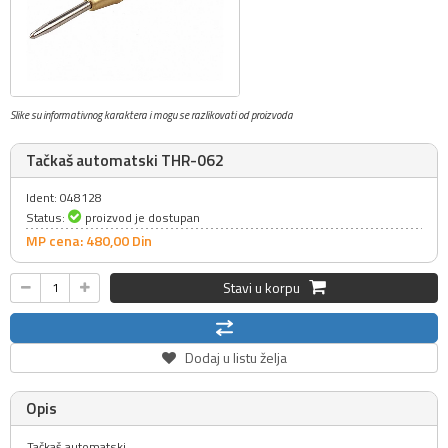
Slike su informativnog karaktera i mogu se razlikovati od proizvoda
Tačkaš automatski THR-062
Ident: 048128
Status:
proizvod je dostupan
MP cena: 480,
00
Din
Stavi u korpu
Dodaj u listu želja
Opis
Tačkaš automatski