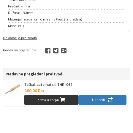
Prečnik: 4mm
Dužina: 130mm
Materijal izrade: čelik, mesing (kućište uređaja)
Masa: 80g
Deklaracija proizvoda
Podeli sa prijateljima:
Nedavno pregledani proizvodi
Tačkaš automatski THR-062
480,
00
Din
Uporedi
Stavi u korpu