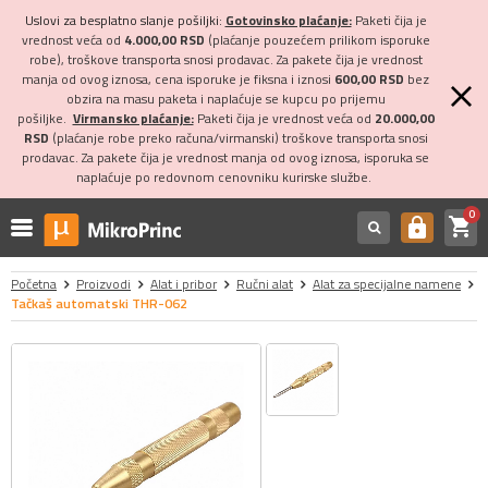
Uslovi za besplatno slanje pošiljki:
Gotovinsko plaćanje:
Paketi čija je
vrednost veća od
4.000,00 RSD
(plaćanje pouzećem prilikom isporuke
robe), troškove transporta snosi prodavac. Za pakete čija je vrednost
manja od ovog iznosa, cena isporuke je fiksna i iznosi
600,00 RSD
bez
obzira na masu paketa i naplaćuje se kupcu po prijemu
pošiljke.
Virmansko plaćanje:
Paketi čija je vrednost veća od
20.000,00
RSD
(plaćanje robe preko računa/virmanski) troškove transporta snosi
prodavac. Za pakete čija je vrednost manja od ovog iznosa, isporuka se
naplaćuje po redovnom cenovniku kurirske službe.
0
shopping_cart
https
Početna
Proizvodi
Alat i pribor
Ručni alat
Alat za specijalne namene
Tačkaš automatski THR-062