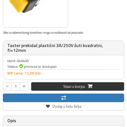
Slike su informativnog karaktera i mogu se razlikovati od proizvoda
Taster prekidač plastični 3A/250V žuti kvadratni,
fi=12mm
Ident: 049400
Status:
proizvod je dostupan
MP cena: 72,
00
Din
Stavi u korpu
Dodaj u listu želja
Opis