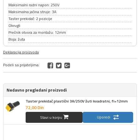
Maksimalni radni napon: 250V
Maksimalna jačina struje: 3A
Taster prekidač: 2 pozicije
Okrugli
Prečnik otvora za montažu: 12mm
Boja: žuta
Deklaracija proizvoda
Podeli sa prijateljima:
Nedavno pregledani proizvodi
Taster prekidač plastični 3A/250V žuti kvadratni, fi=12mm
72,
00
Din
Uporedi
Stavi u korpu