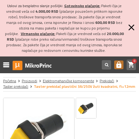
Uslovi za besplatno slanje pošiljki:
Gotovinsko plaćanje:
Paketi čija je
vrednost veća od
4.000,00 RSD
(plaćanje pouzećem prilikom isporuke
robe), troškove transporta snosi prodavac. Za pakete čija je vrednost
manja od ovog iznosa, cena isporuke je fiksna i iznosi
600,00 RSD
bez
obzira na masu paketa i naplaćuje se kupcu po prijemu
pošiljke.
Virmansko plaćanje:
Paketi čija je vrednost veća od
20.000,00
RSD
(plaćanje robe preko računa/virmanski) troškove transporta snosi
prodavac. Za pakete čija je vrednost manja od ovog iznosa, isporuka se
naplaćuje po redovnom cenovniku kurirske službe.
0
shopping_cart
https
Početna
Proizvodi
Elektromehaničke komponente
Prekidači
Taster prekidači
Taster prekidač plastični 3A/250V žuti kvadratni, fi=12mm