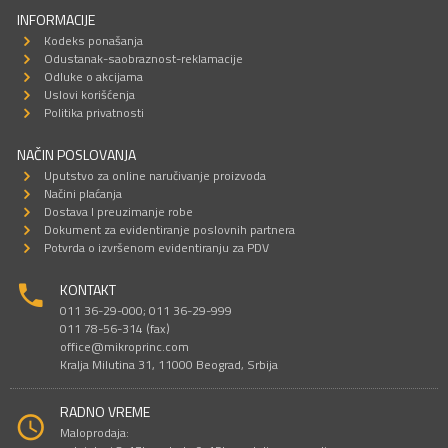
INFORMACIJE
Kodeks ponašanja
Odustanak-saobraznost-reklamacije
Odluke o akcijama
Uslovi korišćenja
Politika privatnosti
NAČIN POSLOVANJA
Uputstvo za online naručivanje proizvoda
Načini plaćanja
Dostava I preuzimanje robe
Dokument za evidentiranje poslovnih partnera
Potvrda o izvršenom evidentiranju za PDV
KONTAKT
011 36-29-000; 011 36-29-999
011 78-56-314 (fax)
office@mikroprinc.com
Kralja Milutina 31, 11000 Beograd, Srbija
RADNO VREME
Maloprodaja: