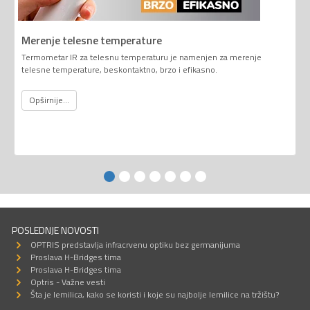
Merenje telesne temperature
Termometar IR za telesnu temperaturu je namenjen za merenje
telesne temperature, beskontaktno, brzo i efikasno.
Opširnije...
POSLEDNJE NOVOSTI
OPTRIS predstavlja infracrvenu optiku bez germanijuma
Proslava H-Bridges tima
Proslava H-Bridges tima
Optris - Važne vesti
Šta je lemilica, kako se koristi i koje su najbolje lemilice na tržištu?