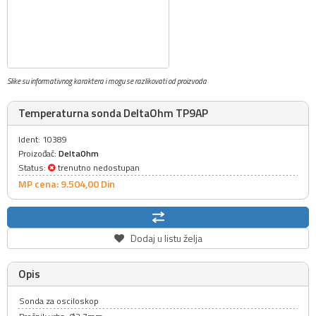
Slike su informativnog karaktera i mogu se razlikovati od proizvoda
Temperaturna sonda DeltaOhm TP9AP
Ident: 10389
Proizođač:
DeltaOhm
Status:
trenutno nedostupan
MP cena: 9.504,
00
Din
Dodaj u listu želja
Opis
Sonda za osciloskop