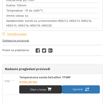
Prečnik vrha: Ø2.7mm
Dužina: 150mm
Temperatura: -70 do +400°C
Vreme odziva: 4s
Karakteristike: koristi se uz termometre HD9212, HD9213, HD9214,
HD9215, HD9216, HD9219, HD9220
Tehnički podaci
Deklaracija proizvoda
Podeli sa prijateljima:
Nedavno pregledani proizvodi
Temperaturna sonda DeltaOhm TP9AP
9.504,
00
Din
Uporedi
Stavi u korpu