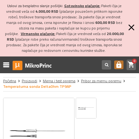
Uslovi za besplatno slanje pošiljki:
Gotovinsko plaćanje:
Paketi čija je
vrednost veća od
4.000,00 RSD
(plaćanje pouzećem prilikom isporuke
robe), troškove transporta snosi prodavac. Za pakete čija je vrednost
manja od ovog iznosa, cena isporuke je fiksna i iznosi
600,00 RSD
bez
obzira na masu paketa i naplaćuje se kupcu po prijemu
pošiljke.
Virmansko plaćanje:
Paketi čija je vrednost veća od
20.000,00
RSD
(plaćanje robe preko računa/virmanski) troškove transporta snosi
prodavac. Za pakete čija je vrednost manja od ovog iznosa, isporuka se
naplaćuje po redovnom cenovniku kurirske službe.
0
shopping_cart
https
Početna
Proizvodi
Merna i test oprema
Pribor za mernu opremu
Temperaturna sonda DeltaOhm TP9AP