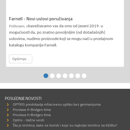
Farnell - Novi uslovi poručivanja
Poštovani, o
baveštavamo vas da smo od jeseni 2019. u
mogućnosti da, po znatno povoljnijim (od dotadašnjih)
uslovima, nudimo proizvode koji se mogu naći u prodajnom
katalogu kompanije Farnell.
Opširnije...
POSLEDNJE NOVOSTI
OPTRIS predstavlja infracrvenu optiku bez germanijuma
Proslava H-Bridges tima
Proslava H-Bridges tima
Optris - Važne vesti
Šta je lemilica, kako se koristi i koje su najbolje lemilice na tržištu?