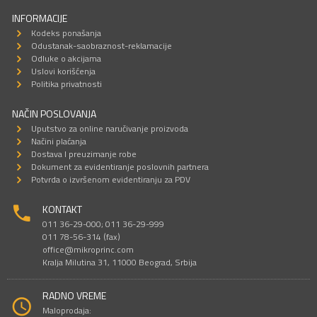
INFORMACIJE
Kodeks ponašanja
Odustanak-saobraznost-reklamacije
Odluke o akcijama
Uslovi korišćenja
Politika privatnosti
NAČIN POSLOVANJA
Uputstvo za online naručivanje proizvoda
Načini plaćanja
Dostava I preuzimanje robe
Dokument za evidentiranje poslovnih partnera
Potvrda o izvršenom evidentiranju za PDV
KONTAKT
011 36-29-000; 011 36-29-999
011 78-56-314 (fax)
office@mikroprinc.com
Kralja Milutina 31, 11000 Beograd, Srbija
RADNO VREME
Maloprodaja: