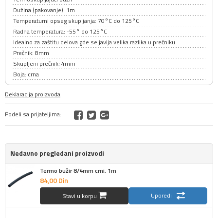
Dužina (pakovanje): 1m
Temperaturni opseg skupljanja: 70°C do 125°C
Radna temperatura: -55° do 125°C
Idealno za zaštitu delova gde se javlja velika razlika u prečniku
Prečnik: 8mm
Skupljeni prečnik: 4mm
Boja: crna
Deklaracija proizvoda
Podeli sa prijateljima:
Nedavno pregledani proizvodi
Termo bužir 8/4mm crni, 1m
84,
00
Din
Uporedi
Stavi u korpu