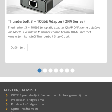
Thunderbolt 3 – 10GbE Adapter (QNA Series)
Thudnerbolt 3 – 10GbE je isplativ adapter QNAP QNA serije pojačava
Vaš Mac® ili Windows® računar veoma brzom 10GbE internet
konekcijom koristeći Thunderbolt 3 tip-C port.
Opširnije...
POSLEDNJE NOVOSTI
OPTRIS predstavlja infracrvenu optiku bez germanijuma
Proslava H-Bridges tima
Proslava H-Bridges tima
Optris - Važne vesti