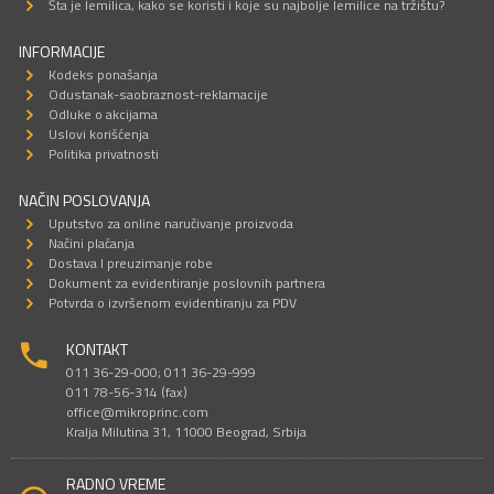
Šta je lemilica, kako se koristi i koje su najbolje lemilice na tržištu?
INFORMACIJE
Kodeks ponašanja
Odustanak-saobraznost-reklamacije
Odluke o akcijama
Uslovi korišćenja
Politika privatnosti
NAČIN POSLOVANJA
Uputstvo za online naručivanje proizvoda
Načini plaćanja
Dostava I preuzimanje robe
Dokument za evidentiranje poslovnih partnera
Potvrda o izvršenom evidentiranju za PDV
KONTAKT
011 36-29-000; 011 36-29-999
011 78-56-314 (fax)
office@mikroprinc.com
Kralja Milutina 31, 11000 Beograd, Srbija
RADNO VREME