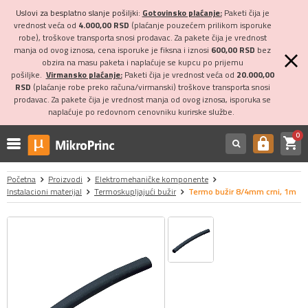
Uslovi za besplatno slanje pošiljki:
Gotovinsko plaćanje:
Paketi čija je
vrednost veća od
4.000,00 RSD
(plaćanje pouzećem prilikom isporuke
robe), troškove transporta snosi prodavac. Za pakete čija je vrednost
manja od ovog iznosa, cena isporuke je fiksna i iznosi
600,00 RSD
bez
obzira na masu paketa i naplaćuje se kupcu po prijemu
pošiljke.
Virmansko plaćanje:
Paketi čija je vrednost veća od
20.000,00
RSD
(plaćanje robe preko računa/virmanski) troškove transporta snosi
prodavac. Za pakete čija je vrednost manja od ovog iznosa, isporuka se
naplaćuje po redovnom cenovniku kurirske službe.
0
shopping_cart
https
Početna
Proizvodi
Elektromehaničke komponente
Instalacioni materijal
Termoskupljajući bužir
Termo bužir 8/4mm crni, 1m