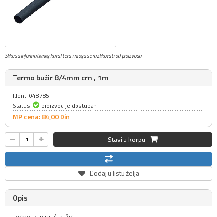
Slike su informativnog karaktera i mogu se razlikovati od proizvoda
Termo bužir 8/4mm crni, 1m
Ident: 048785
Status:
proizvod je dostupan
MP cena: 84,
00
Din
Stavi u korpu
Dodaj u listu želja
Opis
Termoskupljajući bužir