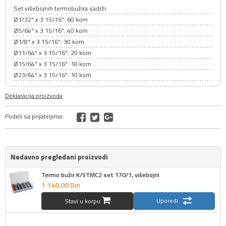
Set višebojnih termobužira sadrži:
Ø1/32" x 3 15/16": 60 kom
Ø5/64" x 3 15/16": 40 kom
Ø1/8" x 3 15/16": 30 kom
Ø11/64" x 3 15/16": 20 kom
Ø15/64" x 3 15/16": 10 kom
Ø23/64" x 3 15/16": 10 kom
Deklaracija proizvoda
Podeli sa prijateljima:
Nedavno pregledani proizvodi
Termo bužir K/STMC2 set 170/1, višebojni
1.140,
00
Din
Uporedi
Stavi u korpu