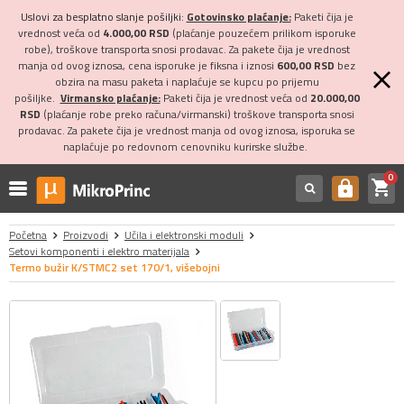
Uslovi za besplatno slanje pošiljki:
Gotovinsko plaćanje:
Paketi čija je
vrednost veća od
4.000,00 RSD
(plaćanje pouzećem prilikom isporuke
robe), troškove transporta snosi prodavac. Za pakete čija je vrednost
manja od ovog iznosa, cena isporuke je fiksna i iznosi
600,00 RSD
bez
obzira na masu paketa i naplaćuje se kupcu po prijemu
pošiljke.
Virmansko plaćanje:
Paketi čija je vrednost veća od
20.000,00
RSD
(plaćanje robe preko računa/virmanski) troškove transporta snosi
prodavac. Za pakete čija je vrednost manja od ovog iznosa, isporuka se
naplaćuje po redovnom cenovniku kurirske službe.
0
shopping_cart
https
Početna
Proizvodi
Učila i elektronski moduli
Setovi komponenti i elektro materijala
Termo bužir K/STMC2 set 170/1, višebojni