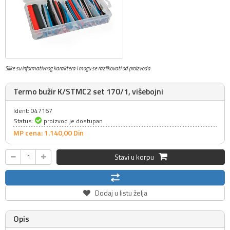
Slike su informativnog karaktera i mogu se razlikovati od proizvoda
Termo bužir K/STMC2 set 170/1, višebojni
Ident: 047167
Status:
proizvod je dostupan
MP cena: 1.140,
00
Din
Stavi u korpu
Dodaj u listu želja
Opis