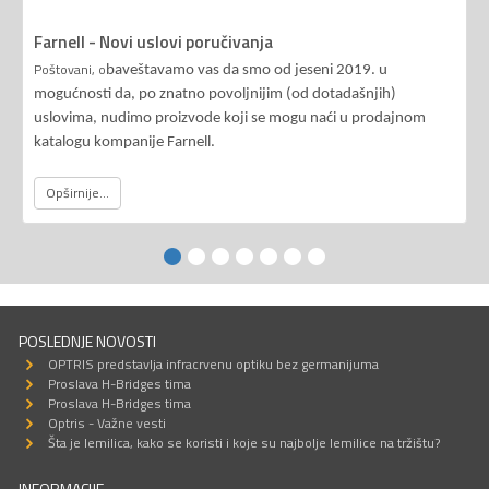
Farnell - Novi uslovi poručivanja
Poštovani, o
baveštavamo vas da smo od jeseni 2019. u
mogućnosti da, po znatno povoljnijim (od dotadašnjih)
uslovima, nudimo proizvode koji se mogu naći u prodajnom
katalogu kompanije Farnell.
Opširnije...
POSLEDNJE NOVOSTI
OPTRIS predstavlja infracrvenu optiku bez germanijuma
Proslava H-Bridges tima
Proslava H-Bridges tima
Optris - Važne vesti
Šta je lemilica, kako se koristi i koje su najbolje lemilice na tržištu?
INFORMACIJE