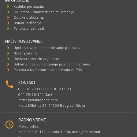
Kodeks ponašanja
Odustanak-saobraznost-reklamacije
Odluke o akcijama
Uslovi korišćenja
Politika privatnosti
NAČIN POSLOVANJA
Uputstvo za online naručivanje proizvoda
Načini plaćanja
Dostava I preuzimanje robe
Dokument za evidentiranje poslovnih partnera
Potvrda o izvršenom evidentiranju za PDV
KONTAKT
011 36-29-000; 011 36-29-999
011 78-56-314 (fax)
office@mikroprinc.com
Kralja Milutina 31, 11000 Beograd, Srbija
RADNO VREME
Maloprodaja:
radni dani 8-17h, subota 9-15h, nedeljom ne radi