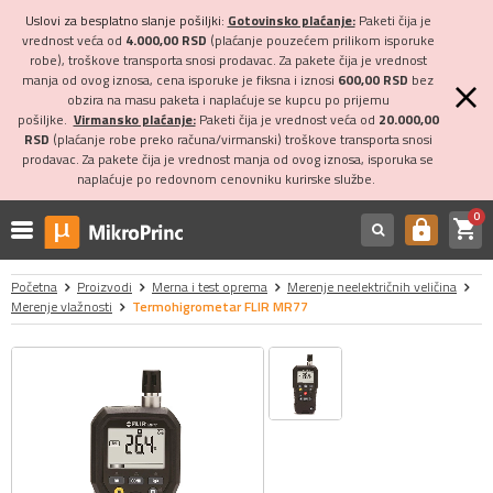
Uslovi za besplatno slanje pošiljki:
Gotovinsko plaćanje:
Paketi čija je
vrednost veća od
4.000,00 RSD
(plaćanje pouzećem prilikom isporuke
robe), troškove transporta snosi prodavac. Za pakete čija je vrednost
manja od ovog iznosa, cena isporuke je fiksna i iznosi
600,00 RSD
bez
obzira na masu paketa i naplaćuje se kupcu po prijemu
pošiljke.
Virmansko plaćanje:
Paketi čija je vrednost veća od
20.000,00
RSD
(plaćanje robe preko računa/virmanski) troškove transporta snosi
prodavac. Za pakete čija je vrednost manja od ovog iznosa, isporuka se
naplaćuje po redovnom cenovniku kurirske službe.
0
shopping_cart
https
Početna
Proizvodi
Merna i test oprema
Merenje neelektričnih veličina
Merenje vlažnosti
Termohigrometar FLIR MR77