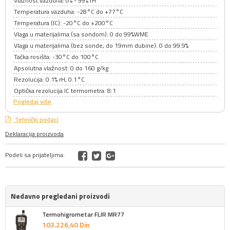
Vlažnost vazduha: 0% - 99% rH
Temperatura vazduha: -28°C do +77°C
Temperatura (IC): -20°C do +200°C
Vlaga u materijalima (sa sondom): 0 do 99%WME
Vlaga u materijalima (bez sonde, do 19mm dubine): 0 do 99.9%
Tačka rosišta: -30°C do 100°C
Apsolutna vlažnost: 0 do 160 g/kg
Rezolucija: 0.1% rH, 0.1°C
Optička rezolucija IC termometra: 8:1
Pogledaj više
Tehnički podaci
Deklaracija proizvoda
Podeli sa prijateljima:
Nedavno pregledani proizvodi
Termohigrometar FLIR MR77
103.226,
40
Din