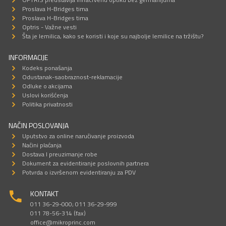
Proslava H-Bridges tima
Proslava H-Bridges tima
Optris - Važne vesti
Šta je lemilica, kako se koristi i koje su najbolje lemilice na tržištu?
INFORMACIJE
Kodeks ponašanja
Odustanak-saobraznost-reklamacije
Odluke o akcijama
Uslovi korišćenja
Politika privatnosti
NAČIN POSLOVANJA
Uputstvo za online naručivanje proizvoda
Načini plaćanja
Dostava I preuzimanje robe
Dokument za evidentiranje poslovnih partnera
Potvrda o izvršenom evidentiranju za PDV
KONTAKT
011 36-29-000; 011 36-29-999
011 78-56-314 (fax)
office@mikroprinc.com