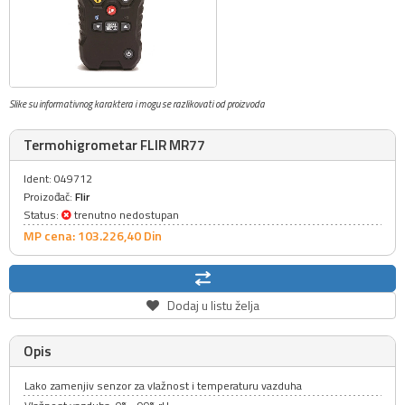
Slike su informativnog karaktera i mogu se razlikovati od proizvoda
Termohigrometar FLIR MR77
Ident: 049712
Proizođač:
Flir
Status:
trenutno nedostupan
MP cena: 103.226,
40
Din
Dodaj u listu želja
Opis
Lako zamenjiv senzor za vlažnost i temperaturu vazduha