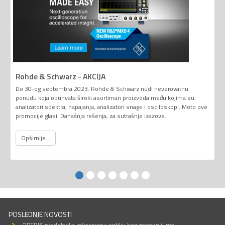
Rohde & Schwarz - AKCIJA
Do 30-og septembra 2023. Rohde & Schwarz nudi neverovatnu
ponudu koja obuhvata široki asortiman proizvoda među kojima su:
analizatori spektra, napajanja, analizatori snage i osciloskopi. Moto ove
promocije glasi: Današnja rešenja, za sutrašnje izazove.
Opširnije...
POSLEDNJE NOVOSTI
OPTRIS predstavlja infracrvenu optiku bez germanijuma