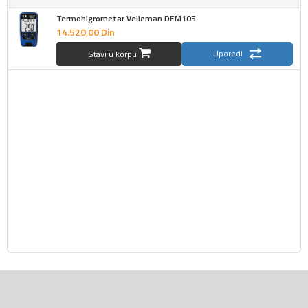
Termohigrometar Velleman DEM105
14.520,
00
Din
Uporedi
Stavi u korpu