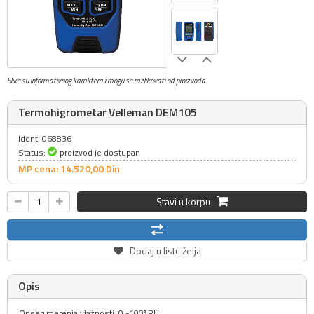
Slike su informativnog karaktera i mogu se razlikovati od proizvoda
Termohigrometar Velleman DEM105
Ident: 068836
Status:
proizvod je dostupan
MP cena: 14.520,
00
Din
Stavi u korpu
Dodaj u listu želja
Opis
Opseg merenja vlažnosti: 0 -100%RH