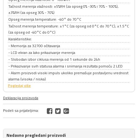
Tačnost merenja vlažnosti: ±5%RH (za opseg 0% -30% i 70% - 100%),
±3%RH (za opseg 30% - 70%)
Opseg merenja temperature: -40° do 70°C
Tačnost merenja temperature: ±1°C (za opseg od 0°C do 70°C), ±1.5°C
(za opseg od -40°C do 0°C)
Karakteristike:
- Memorija za 32700 očitavanja
- LCD ekran za lako prikazivanje merenja
- Slobodan izbor ciklusa merenja od 1 sekunde do 24h
- Prikazivanje svih statusa alarma i snimanja rezultata pomoću 2 LED
- Alarm proizvodi visoki impuls ukoliko premašuje postavljenu vrednost
alarma (visoka / niska)
Pogledaj više
Deklaracija proizvoda
Podeli sa prijateljima:
Nedavno pregledani proizvodi