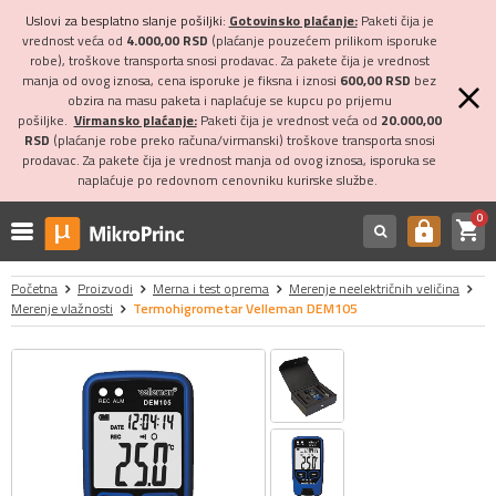
Uslovi za besplatno slanje pošiljki:
Gotovinsko plaćanje:
Paketi čija je
vrednost veća od
4.000,00 RSD
(plaćanje pouzećem prilikom isporuke
robe), troškove transporta snosi prodavac. Za pakete čija je vrednost
manja od ovog iznosa, cena isporuke je fiksna i iznosi
600,00 RSD
bez
obzira na masu paketa i naplaćuje se kupcu po prijemu
pošiljke.
Virmansko plaćanje:
Paketi čija je vrednost veća od
20.000,00
RSD
(plaćanje robe preko računa/virmanski) troškove transporta snosi
prodavac. Za pakete čija je vrednost manja od ovog iznosa, isporuka se
naplaćuje po redovnom cenovniku kurirske službe.
0
shopping_cart
https
Početna
Proizvodi
Merna i test oprema
Merenje neelektričnih veličina
Merenje vlažnosti
Termohigrometar Velleman DEM105