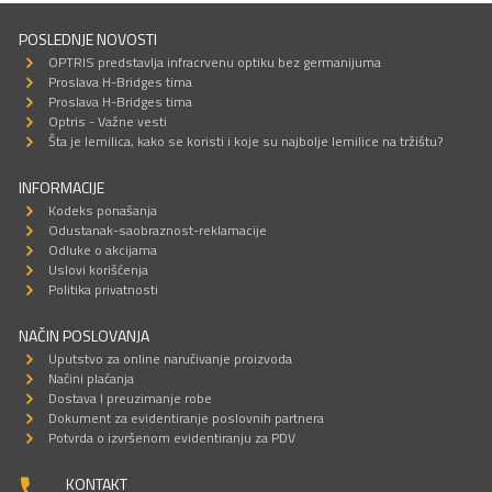
POSLEDNJE NOVOSTI
OPTRIS predstavlja infracrvenu optiku bez germanijuma
Proslava H-Bridges tima
Proslava H-Bridges tima
Optris - Važne vesti
Šta je lemilica, kako se koristi i koje su najbolje lemilice na tržištu?
INFORMACIJE
Kodeks ponašanja
Odustanak-saobraznost-reklamacije
Odluke o akcijama
Uslovi korišćenja
Politika privatnosti
NAČIN POSLOVANJA
Uputstvo za online naručivanje proizvoda
Načini plaćanja
Dostava I preuzimanje robe
Dokument za evidentiranje poslovnih partnera
Potvrda o izvršenom evidentiranju za PDV
KONTAKT