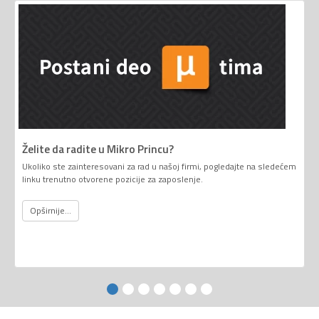
Želite da radite u Mikro Princu?
Ukoliko ste zainteresovani za rad u našoj firmi, pogledajte na sledećem
linku trenutno otvorene pozicije za zaposlenje.
Opširnije...