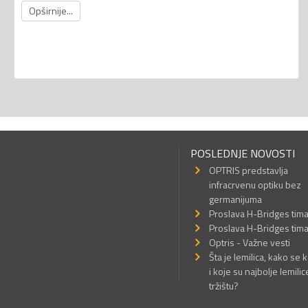
Opširnije...
POSLEDNJE NOVOSTI
OPTRIS predstavlja
infracrvenu optiku bez
germanijuma
Proslava H-Bridges tim
Proslava H-Bridges tim
Optris - Važne vesti
Šta je lemilica, kako se k
i koje su najbolje lemilic
tržištu?