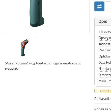
Opis
Infracr
Opseg m
Tačnost:
Rezoluci
Optička 
Data Ho
Slike su informativnog karaktera i mogu se razlikovati od
proizvoda
Napajanj
Dimenzi
Masa: 2
Tehničk
Deklaracij
Podeli sa pr