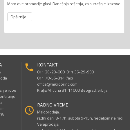
Moto ove promocije glasi: Današnja rešenja, za sutrašnje izazove.
Opširnije...
A
KONTAKT
e
011 36-29-000; 011 36-29-999
voda
011 78-56-314 (fax)
office@mikroprinc.com
anje robe
Kralja Milutina 31, 11000 Beograd, Srbija
entiranje
a
RADNO VREME
nom
Maloprodaja:
PDV
radni dani 8-17h, subota 9-15h, nedeljom ne radi
Veleprodaja: