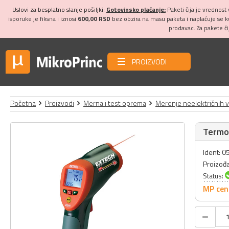
Uslovi za besplatno slanje pošiljki:
Gotovinsko plaćanje:
Paketi čija je vrednost
isporuke je fiksna i iznosi
600,00 RSD
bez obzira na masu paketa i naplaćuje se 
prodavac. Za pakete č
PROIZVODI
Početna
Proizvodi
Merna i test oprema
Merenje neelektričnih v
Termo
Ident: 
Proizođ
Status:
MP cen