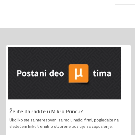
Želite da radite u Mikro Princu?
Ukoliko ste zainteresovani za rad u našoj firmi, pogledajte na
sledećem linku trenutno otvorene pozicije za zaposlenje.