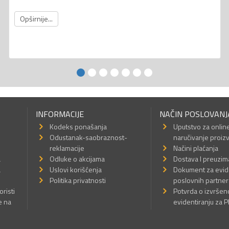
Opširnije...
INFORMACIJE
NAČIN POSLOVANJ
Kodeks ponašanja
Uputstvo za onlin
Odustanak-saobraznost-
naručivanje proiz
reklamacije
Načini plaćanja
a
Odluke o akcijama
Dostava I preuzim
a
Uslovi korišćenja
Dokument za evid
Politika privatnosti
poslovnih partner
oristi
Potvrda o izvrše
e na
evidentiranju za 