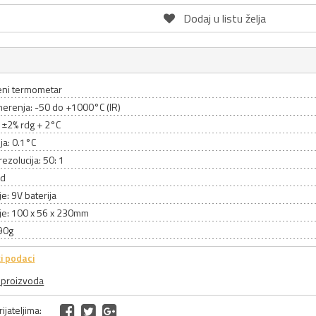
Dodaj u listu želja
veni termometar
erenja: -50 do +1000°C (IR)
 ±2% rdg + 2°C
ja: 0.1°C
rezolucija: 50: 1
ld
e: 9V baterija
je: 100 x 56 x 230mm
90g
i podaci
a proizvoda
ijateljima: