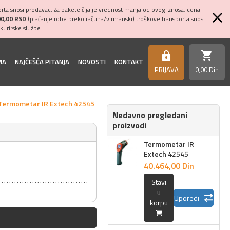
ta snosi prodavac. Za pakete čija je vrednost manja od ovog iznosa, cena
00,00 RSD
(plaćanje robe preko računa/virmanski) troškove transporta snosi
kurirske službe.
shopping_cart
https
MA
NAJČEŠĆA PITANJA
NOVOSTI
KONTAKT
PRIJAVA
0,
00
Din
Termometar IR Extech 42545
Nedavno pregledani
proizvodi
Termometar IR
Extech 42545
40.464,
00
Din
Stavi
u
Uporedi
korpu