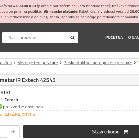
 veća od
4.000,00 RSD
(plaćanje pouzećem prilikom isporuke robe), troškove transpor
kupcu po prijemu pošiljke.
Virmansko plaćanje:
Paketi čija je vrednost veća od
20.0
ija je vrednost manja od ovog iznosa, isporuka se naplaćuje po redovnom cenovniku 
POČETNA
O NA
eličina
Merenje temperature
Beskontaktno merenje temperature
metar IR Extech 42545
058181
ač:
Extech
proizvod je dostupan
a: 40.464,
00
Din
Stavi u korpu