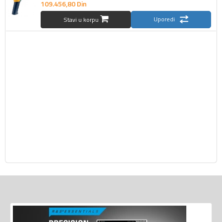
109.456,
80
Din
Uporedi
Stavi u korpu