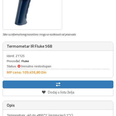
Slike su informativnog karaktera i mogu se razlikovati od proizvoda
Termometar IR Fluke 568
Ident: 21125
Proizođač:
Fluke
Status:
trenutno nedostupan
MP cena: 109.456,
80
Din
Dodaj u listu želja
Opis
Temperatura: -40 do +800°C (rezolucija 0.1°C)