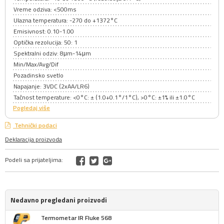
Vreme odziva: <500ms
Ulazna temperatura: -270 do +1372°C
Emisivnost: 0.10-1.00
Optička rezolucija: 50: 1
Spektralni odziv: 8μm-14μm
Min/Max/Avg/Dif
Pozadinsko svetlo
Napajanje: 3VDC (2xAA/LR6)
Tačnost temperature: <0°C: ± (1.0+0.1°/1°C), >0°C: ±1% ili ±1.0°C
Pogledaj više
Tehnički podaci
Deklaracija proizvoda
Podeli sa prijateljima:
Nedavno pregledani proizvodi
Termometar IR Fluke 568