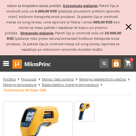
Uslovi za besplatno slanje pošiljki:
Gotovinsko plaćanje:
Paketi čija je
vrednost veća od
4.000,00 RSD
(plaćanje pouzećem prilikom isporuke
robe), troškove transporta snosi prodavac. Za pakete čija je vrednost
manja od ovog iznosa, cena isporuke je fiksna i iznosi
600,00 RSD
bez
obzira na masu paketa i naplaćuje se kupcu po prijemu
pošiljke.
Virmansko plaćanje:
Paketi čija je vrednost veća od
20.000,00
RSD
(plaćanje robe preko računa/virmanski) troškove transporta snosi
prodavac. Za pakete čija je vrednost manja od ovog iznosa, isporuka se
naplaćuje po redovnom cenovniku kurirske službe.
0
shopping_cart
https
Početna
Proizvodi
Merna i test oprema
Merenje neelektričnih veličina
Merenje temperature
Beskontaktno merenje temperature
Termometar IR Fluke 568