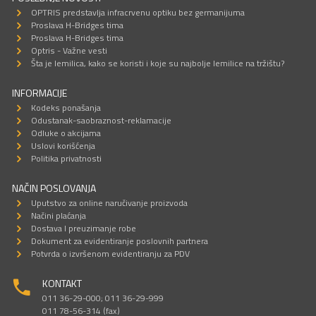
OPTRIS predstavlja infracrvenu optiku bez germanijuma
Proslava H-Bridges tima
Proslava H-Bridges tima
Optris - Važne vesti
Šta je lemilica, kako se koristi i koje su najbolje lemilice na tržištu?
INFORMACIJE
Kodeks ponašanja
Odustanak-saobraznost-reklamacije
Odluke o akcijama
Uslovi korišćenja
Politika privatnosti
NAČIN POSLOVANJA
Uputstvo za online naručivanje proizvoda
Načini plaćanja
Dostava I preuzimanje robe
Dokument za evidentiranje poslovnih partnera
Potvrda o izvršenom evidentiranju za PDV
KONTAKT
011 36-29-000; 011 36-29-999
011 78-56-314 (fax)