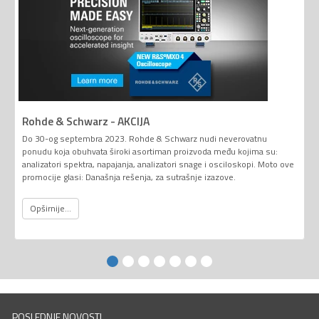
Rohde & Schwarz - AKCIJA
Do 30-og septembra 2023. Rohde & Schwarz nudi neverovatnu
ponudu koja obuhvata široki asortiman proizvoda među kojima su:
analizatori spektra, napajanja, analizatori snage i osciloskopi. Moto ove
promocije glasi: Današnja rešenja, za sutrašnje izazove.
Opširnije...
POSLEDNJE NOVOSTI