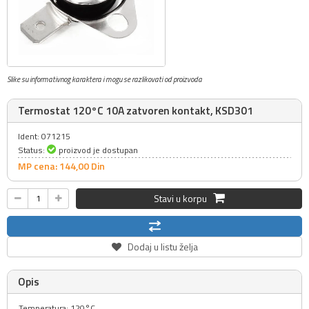
Slike su informativnog karaktera i mogu se razlikovati od proizvoda
Termostat 120°C 10A zatvoren kontakt, KSD301
Ident: 071215
Status:
proizvod je dostupan
MP cena: 144,
00
Din
Stavi u korpu
Dodaj u listu želja
Opis
Temperatura: 120°C