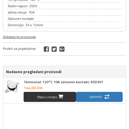
Radni napon: 250V
Jačina struje: 10A
Zatvoren kontakt
Dimenzije: 33 x 12mm
Deklaracija proizvoda
Podeli sa prijateljima:
Nedavno pregledani proizvodi
Termostat 120°C 10A zatvoren kontakt, KSD301
144,
00
Din
Uporedi
Stavi u korpu