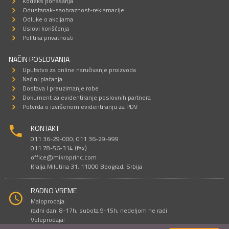
Kodeks ponašanja
Odustanak-saobraznost-reklamacije
Odluke o akcijama
Uslovi korišćenja
Politika privatnosti
NAČIN POSLOVANJA
Uputstvo za online naručivanje proizvoda
Načini plaćanja
Dostava I preuzimanje robe
Dokument za evidentiranje poslovnih partnera
Potvrda o izvršenom evidentiranju za PDV
KONTAKT
011 36-29-000; 011 36-29-999
011 78-56-314 (fax)
office@mikroprinc.com
Kralja Milutina 31, 11000 Beograd, Srbija
RADNO VREME
Maloprodaja:
radni dani 8-17h, subota 9-15h, nedeljom ne radi
Veleprodaja:
radni dani 9-16h, subotom i nedeljom ne radi