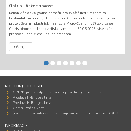
Optris - Važne novosti
Nakon više od 20 godina nemački proizvođač instrumenata za
beskontaktno merenje temperature Optris prekinuo je saradnju sa
proizvođačem industrijskih senzora Micro-Epsilon (µƐ) tako da se
Optris pirometri i termovizijske kamere od 30.06.2025. više neće
prodavati i pod Micro-Epsilon brendom.
Opširnije...
POSLEDNJE NOVOSTI
OPTRIS predstavlja infracrvenu optiku bez germanijuma
Proslava H-Bridges tima
Proslava H-Bridges tima
Optris - Važne vesti
Šta je lemilica, kako se koristi i koje su najbolje lemilice na tržištu?
INFORMACIJE