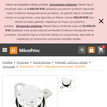
Uslovi za besplatno slanje pošiljki:
Gotovinsko plaćanje:
Paketi čija je
vrednost veća od
4.000,00 RSD
(plaćanje pouzećem prilikom isporuke
robe), troškove transporta snosi prodavac. Za pakete čija je vrednost
manja od ovog iznosa, cena isporuke je fiksna i iznosi
600,00 RSD
bez
obzira na masu paketa i naplaćuje se kupcu po prijemu
pošiljke.
Virmansko plaćanje:
Paketi čija je vrednost veća od
20.000,00
RSD
(plaćanje robe preko računa/virmanski) troškove transporta snosi
prodavac. Za pakete čija je vrednost manja od ovog iznosa, isporuka se
naplaćuje po redovnom cenovniku kurirske službe.
0
shopping_cart
https
Početna
Proizvodi
Kućna tehnika
Prekidači, utičnice i utikači
Termostat
Termostat 120°C 10A zatvoren kontakt, KSD301