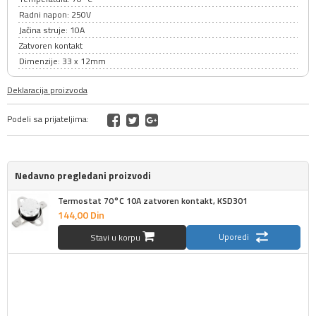
Radni napon: 250V
Jačina struje: 10A
Zatvoren kontakt
Dimenzije: 33 x 12mm
Deklaracija proizvoda
Podeli sa prijateljima:
Nedavno pregledani proizvodi
Termostat 70°C 10A zatvoren kontakt, KSD301
144,
00
Din
Uporedi
Stavi u korpu