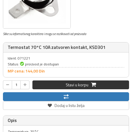
Slike su informativnog karaktera i mogu se razlikovati od proizvoda
Termostat 70°C 10A zatvoren kontakt, KSD301
Ident: 071221
Status:
proizvod je dostupan
MP cena: 144,
00
Din
Stavi u korpu
Dodaj u listu želja
Opis
Temperatura: 70°C