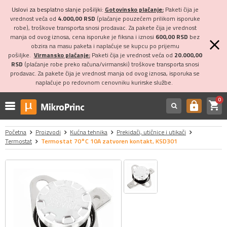
Uslovi za besplatno slanje pošiljki:
Gotovinsko plaćanje:
Paketi čija je
vrednost veća od
4.000,00 RSD
(plaćanje pouzećem prilikom isporuke
robe), troškove transporta snosi prodavac. Za pakete čija je vrednost
manja od ovog iznosa, cena isporuke je fiksna i iznosi
600,00 RSD
bez
obzira na masu paketa i naplaćuje se kupcu po prijemu
pošiljke.
Virmansko plaćanje:
Paketi čija je vrednost veća od
20.000,00
RSD
(plaćanje robe preko računa/virmanski) troškove transporta snosi
prodavac. Za pakete čija je vrednost manja od ovog iznosa, isporuka se
naplaćuje po redovnom cenovniku kurirske službe.
0
shopping_cart
https
Početna
Proizvodi
Kućna tehnika
Prekidači, utičnice i utikači
Termostat
Termostat 70°C 10A zatvoren kontakt, KSD301