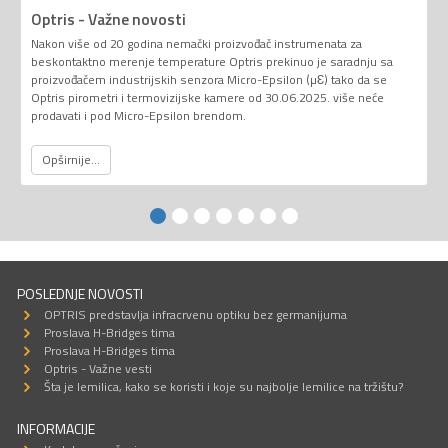
Optris - Važne novosti
Nakon više od 20 godina nemački proizvođač instrumenata za
beskontaktno merenje temperature Optris prekinuo je saradnju sa
proizvođačem industrijskih senzora Micro-Epsilon (µƐ) tako da se
Optris pirometri i termovizijske kamere od 30.06.2025. više neće
prodavati i pod Micro-Epsilon brendom.
Opširnije...
POSLEDNJE NOVOSTI
OPTRIS predstavlja infracrvenu optiku bez germanijuma
Proslava H-Bridges tima
Proslava H-Bridges tima
Optris - Važne vesti
Šta je lemilica, kako se koristi i koje su najbolje lemilice na tržištu?
INFORMACIJE