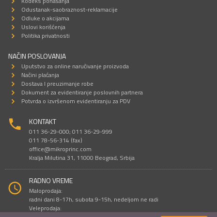
Kodeks ponašanja
Odustanak-saobraznost-reklamacije
Odluke o akcijama
Uslovi korišćenja
Politika privatnosti
NAČIN POSLOVANJA
Uputstvo za online naručivanje proizvoda
Načini plaćanja
Dostava I preuzimanje robe
Dokument za evidentiranje poslovnih partnera
Potvrda o izvršenom evidentiranju za PDV
KONTAKT
011 36-29-000; 011 36-29-999
011 78-56-314 (fax)
office@mikroprinc.com
Kralja Milutina 31, 11000 Beograd, Srbija
RADNO VREME
Maloprodaja:
radni dani 8-17h, subota 9-15h, nedeljom ne radi
Veleprodaja:
radni dani 9-16h, subotom i nedeljom ne radi