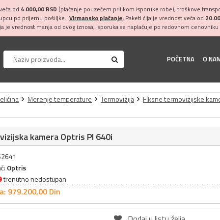
 veća od
4.000,00 RSD
(plaćanje pouzećem prilikom isporuke robe), troškove transpor
kupcu po prijemu pošiljke.
Virmansko plaćanje:
Paketi čija je vrednost veća od
20.0
ija je vrednost manja od ovog iznosa, isporuka se naplaćuje po redovnom cenovniku 
POČETNA
O NA
eličina
Merenje temperature
Termovizija
Fiksne termovizijske kam
izijska kamera Optris PI 640i
062641
ač:
Optris
trenutno nedostupan
a: 979.200,
00
Din
Dodaj u listu želja