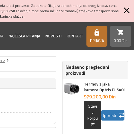
ta snosi prodavac. Za pakete čija je vrednost manja od ovog iznosa, cena
00,00 RSD
(plaćanje robe preko računa/virmanski) troškove transporta snosi
kurirske službe.
shopping_cart
https
MA
NAJČEŠĆA PITANJA
NOVOSTI
KONTAKT
PRIJAVA
0,
00
Din
ere
Nedavno pregledani
proizvodi
Termovizijska
kamera Optris PI 640i
979.200,
00
Din
Stavi
u
Uporedi
korpu