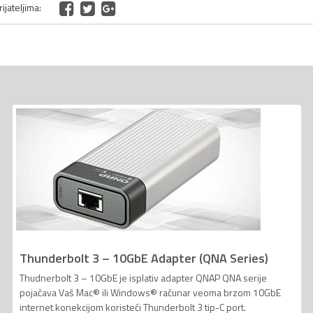
ijateljima:
Thunderbolt 3 – 10GbE Adapter (QNA Series)
Thudnerbolt 3 – 10GbE je isplativ adapter QNAP QNA serije
pojačava Vaš Mac® ili Windows® računar veoma brzom 10GbE
internet konekcijom koristeći Thunderbolt 3 tip-C port.