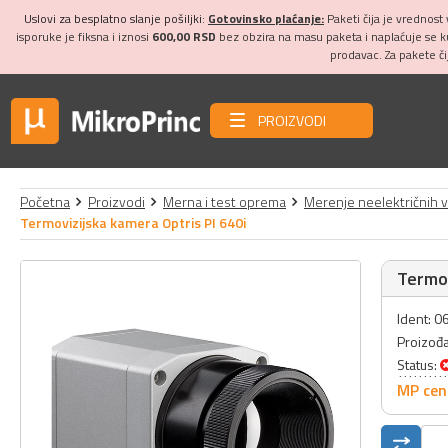
Uslovi za besplatno slanje pošiljki:
Gotovinsko plaćanje:
Paketi čija je vrednost
isporuke je fiksna i iznosi
600,00 RSD
bez obzira na masu paketa i naplaćuje se 
prodavac. Za pakete č
PROIZVODI
Početna
Proizvodi
Merna i test oprema
Merenje neelektričnih v
Termovizijska kamera Optris PI 640i
Termov
Ident: 
Proizođ
Status:
MP cen