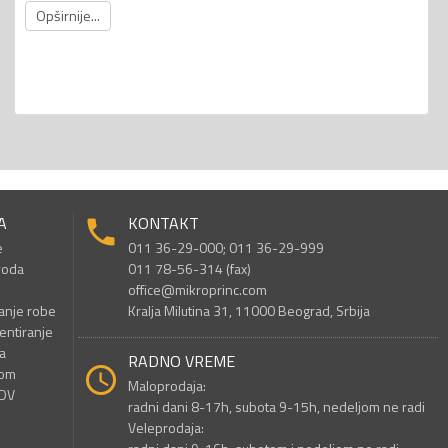
Opširnije...
A
KONTAKT
e
011 36-29-000; 011 36-29-999
voda
011 78-56-314 (fax)
office@mikroprinc.com
anje robe
Kralja Milutina 31, 11000 Beograd, Srbija
entiranje
a
RADNO VREME
nom
Maloprodaja:
PDV
radni dani 8-17h, subota 9-15h, nedeljom ne radi
Veleprodaja: