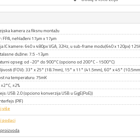
zijska kamera za fiksnu montažu
r: FPA, nehlađeni 17µm x 17µm
ija IC kamere: 640 x 480px VGA, 32Hz, u sub-frame modu(640 x 120px) 125
talasne dužine: 7.5 -13µm
turni opseg: od -20° do 900°C (opciono od 200°C - 1500°C)
dljivosti (FOV): 33° x 25° (18.7mm), 15° x 11° (41.5mm), 60° x 45° (10.5m
vost na temperaturu: 75mK
: ±2°C, ±2%
fejs: USB 2.0 (opciono konverzija USB u GigE(PoE))
nterfejs (PIF)
j više
i podaci
a proizvoda