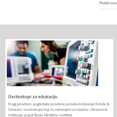
Podeli sa pr
Osciloskopi za edukaciju
Dragi posetioci, pogledajte posebnu ponudu kompanije Rohde &
Schwarz i osciloskope koji su namenjeni za naučne i obrazovne
institucije, poput škola, fakulteta i instituta.