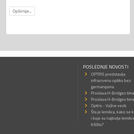
Opširnije...
POSLEDNJE NOVOSTI
OPTRIS predstavlja
infracrvenu optiku bez
germanijuma
Proslava H-Bridges tim
Proslava H-Bridges tim
Optris - Važne vesti
Šta je lemilica, kako se k
i koje su najbolje lemilic
tržištu?