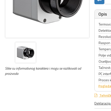
Opis
Termovi
Detekto
Rezoluc
Raspon 
Tempera
Polje vi
Osetlji
Tačnost
Slike su informativnog karaktera i mogu se razlikovati od
proizvoda
PC inter
Proces i
Pogleda
Tehničk
Deklaracij