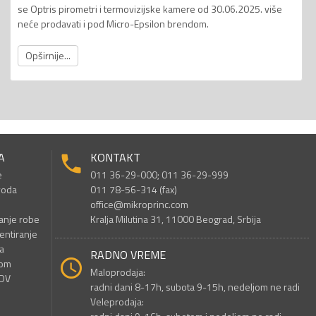
se Optris pirometri i termovizijske kamere od 30.06.2025. više
neće prodavati i pod Micro-Epsilon brendom.
Opširnije...
A
KONTAKT
e
011 36-29-000; 011 36-29-999
voda
011 78-56-314 (fax)
office@mikroprinc.com
anje robe
Kralja Milutina 31, 11000 Beograd, Srbija
entiranje
a
RADNO VREME
nom
Maloprodaja:
PDV
radni dani 8-17h, subota 9-15h, nedeljom ne radi
Veleprodaja: