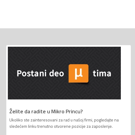
Želite da radite u Mikro Princu?
Ukoliko ste zainteresovani za rad u našoj firmi, pogledajte na
sledećem linku trenutno otvorene pozicije za zaposlenje.