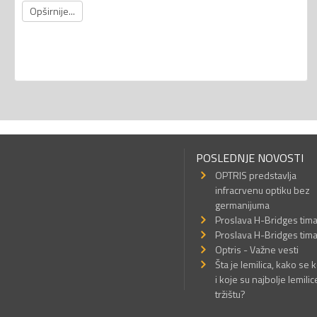
Opširnije...
POSLEDNJE NOVOSTI
OPTRIS predstavlja
infracrvenu optiku bez
germanijuma
Proslava H-Bridges tim
Proslava H-Bridges tim
Optris - Važne vesti
Šta je lemilica, kako se k
i koje su najbolje lemilic
tržištu?