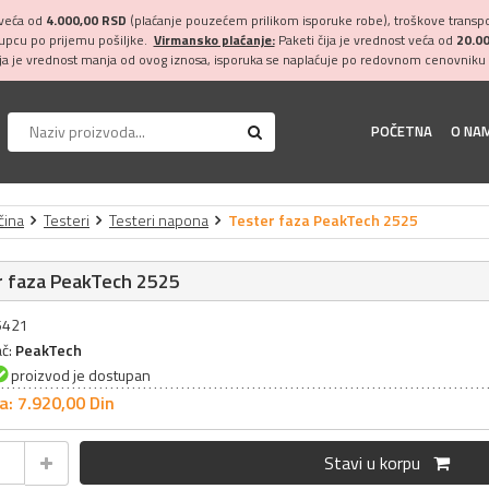
 veća od
4.000,00 RSD
(plaćanje pouzećem prilikom isporuke robe), troškove transpor
kupcu po prijemu pošiljke.
Virmansko plaćanje:
Paketi čija je vrednost veća od
20.0
ija je vrednost manja od ovog iznosa, isporuka se naplaćuje po redovnom cenovniku 
POČETNA
O NA
čina
Testeri
Testeri napona
Tester faza PeakTech 2525
r faza PeakTech 2525
25421
ač:
PeakTech
proizvod je dostupan
a: 7.920,
00
Din
Stavi u korpu