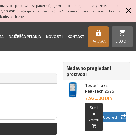
ta snosi prodavac. Za pakete čija je vrednost manja od ovog iznosa, cena
00,00 RSD
(plaćanje robe preko računa/virmanski) troškove transporta snosi
kurirske službe.
shopping_cart
https
MA
NAJČEŠĆA PITANJA
NOVOSTI
KONTAKT
PRIJAVA
0,
00
Din
Nedavno pregledani
proizvodi
Tester faza
PeakTech 2525
7.920,
00
Din
Stavi
u
Uporedi
korpu