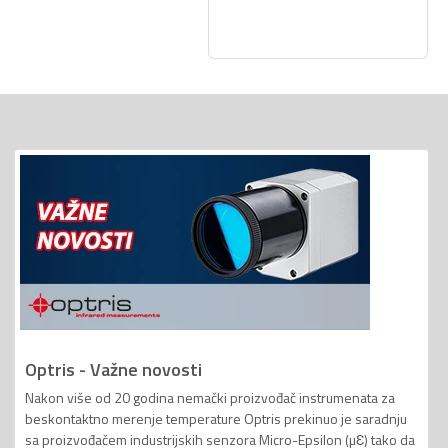
Optris - Važne novosti
Nakon više od 20 godina nemački proizvođač instrumenata za
beskontaktno merenje temperature Optris prekinuo je saradnju
sa proizvođačem industrijskih senzora Micro-Epsilon (µƐ) tako da