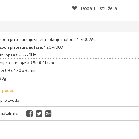
Dodaj u listu želja
apon pri testiranju smera rotacije motora: 1-400VAC
apon pri testiranju faza: 120-400V
tni opseg: 45-70Hz
truje testiranja: <3.5mA / fazno
je: 69 x 130 x 32mm
30g
i podaci
a proizvoda
ijateljima: