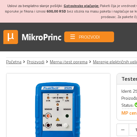
Uslovi za besplatno slanje pošiljki:
Gotovinsko plaćanje:
Paketi čija je vrednost
isporuke je fiksna i iznosi
600,00 RSD
bez obzira na masu paketa i naplaćuje se 
prodavac. Za pakete č
PROIZVODI
Početna
Proizvodi
Merna i test oprema
Merenje električnih veli
Teste
Ident: 
Proizođ
Status:
MP cen