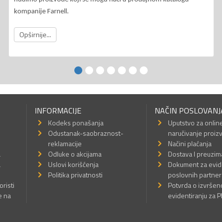
kompanije Farnell.
Opširnije...
INFORMACIJE
NAČIN POSLOVANJ
Kodeks ponašanja
Uputstvo za onlin
Odustanak-saobraznost-
naručivanje proiz
reklamacije
Načini plaćanja
a
Odluke o akcijama
Dostava I preuzim
a
Uslovi korišćenja
Dokument za evid
Politika privatnosti
poslovnih partner
oristi
Potvrda o izvrše
e na
evidentiranju za 