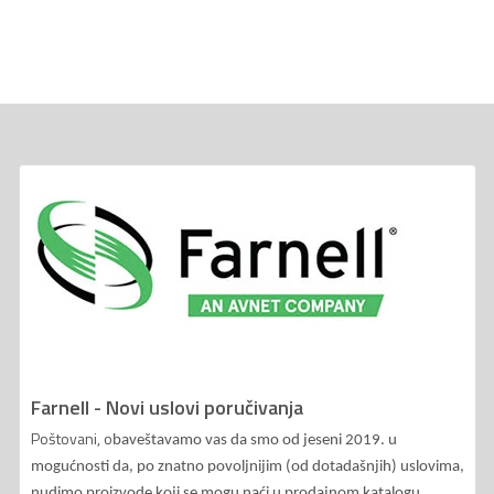
Farnell - Novi uslovi poručivanja
Poštovani, o
baveštavamo vas da smo od jeseni 2019. u
mogućnosti da, po znatno povoljnijim (od dotadašnjih) uslovima,
nudimo proizvode koji se mogu naći u prodajnom katalogu