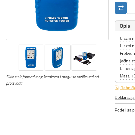
Opis
Ulazni n
Ulazni n
Frekven
Jačina s
Dimenzi
Masa: 1
Slike su informativnog karaktera i mogu se razlikovati od
proizvoda
Tehničk
Deklaracij
Podeli sa pr